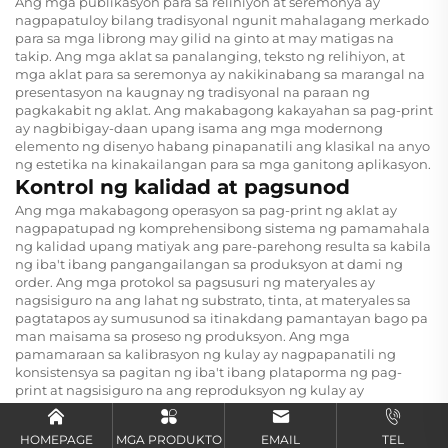
Ang mga publikasyon para sa relihiyon at seremonya ay
nagpapatuloy bilang tradisyonal ngunit mahalagang merkado
para sa mga librong may gilid na ginto at may matigas na
takip. Ang mga aklat sa panalanging, teksto ng relihiyon, at
mga aklat para sa seremonya ay nakikinabang sa marangal na
presentasyon na kaugnay ng tradisyonal na paraan ng
pagkakabit ng aklat. Ang makabagong kakayahan sa pag-print
ay nagbibigay-daan upang isama ang mga modernong
elemento ng disenyo habang pinapanatili ang klasikal na anyo
ng estetika na kinakailangan para sa mga ganitong aplikasyon.
Kontrol ng kalidad at pagsunod
Ang mga makabagong operasyon sa pag-print ng aklat ay
nagpapatupad ng komprehensibong sistema ng pamamahala
ng kalidad upang matiyak ang pare-parehong resulta sa kabila
ng iba't ibang pangangailangan sa produksyon at dami ng
order. Ang mga protokol sa pagsusuri ng materyales ay
nagsisiguro na ang lahat ng substrato, tinta, at materyales sa
pagtatapos ay sumusunod sa itinakdang pamantayan bago pa
man maisama sa proseso ng produksyon. Ang mga
pamamaraan sa kalibrasyon ng kulay ay nagpapanatili ng
konsistensya sa pagitan ng iba't ibang plataporma ng pag-
print at nagsisiguro na ang reproduksyon ng kulay ay
nananatiling tumpak sa buong haba ng produksyon.
Ang pagtataya ng kalidad ng pagbibi ay kumakatawan sa
HOMEPAGE
MGA PRODUKTO
EMAIL
TEL
isang mahalagang bahagi ng mga protokol sa kontrol ng