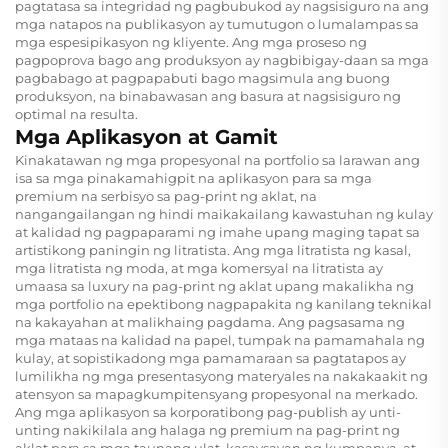
pagtatasa sa integridad ng pagbubukod ay nagsisiguro na ang
mga natapos na publikasyon ay tumutugon o lumalampas sa
mga espesipikasyon ng kliyente. Ang mga proseso ng
pagpoprova bago ang produksyon ay nagbibigay-daan sa mga
pagbabago at pagpapabuti bago magsimula ang buong
produksyon, na binabawasan ang basura at nagsisiguro ng
optimal na resulta.
Mga Aplikasyon at Gamit
Kinakatawan ng mga propesyonal na portfolio sa larawan ang
isa sa mga pinakamahigpit na aplikasyon para sa mga
premium na serbisyo sa pag-print ng aklat, na
nangangailangan ng hindi maikakailang kawastuhan ng kulay
at kalidad ng pagpaparami ng imahe upang maging tapat sa
artistikong paningin ng litratista. Ang mga litratista ng kasal,
mga litratista ng moda, at mga komersyal na litratista ay
umaasa sa luxury na pag-print ng aklat upang makalikha ng
mga portfolio na epektibong nagpapakita ng kanilang teknikal
na kakayahan at malikhaing pagdama. Ang pagsasama ng
mga mataas na kalidad na papel, tumpak na pamamahala ng
kulay, at sopistikadong mga pamamaraan sa pagtatapos ay
lumilikha ng mga presentasyong materyales na nakakaakit ng
atensyon sa mapagkumpitensyang propesyonal na merkado.
Ang mga aplikasyon sa korporatibong pag-publish ay unti-
unting nakikilala ang halaga ng premium na pag-print ng