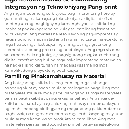
Integrasyon ng Teknolohiyang Pang-print
Ang mga modernong serbisyo sa pag-imprenta ng libro ay
gumamit ng makabagong teknolohiya sa digital at offset
printing upang magbigay ng kamanghayan sa kalidad ng
imahe at pagkakapareho ng kulay sa iba't ibang format ng
publikasyon. Ang mataas na resolusyon ng pag-imprenta ay
nagsisigurong mapanatad ang layunin ng biswal na epekto ng
mga litrato, mga ilustrasyon ng sining, at mga grapikong
elemento sa buong proseso ng produksyon. Ang mga sistema
sa pamamahala ng kulay ay nagsigurong magkapareho ang
digital proofs at ang huling mga nakaimprentang materyales,
na nag-aalis ng kalituhan na madalas kasama ng mga
kumplikadong proyektong publikasyon.
Pamili ng Pinakamahusay na Material
Ang batayan ng kalidad sa pag-print ng mga kahanga-
hangang aklat ay nagsisimula sa maingat na pagpili ng mga
materyales, mula sa mga papel hanggang sa mga materyales
para sa pagkakabit at pangwakas na bahagi. Ang mga de-
kalidad na papel ay nag-aalok ng mahusay na reproduksyon
ng imahe habang binibigyan ng magandang pakiramdam sa
paghawak, na nagmemerkado sa mga publikasyong may luho
mula sa mga karaniwang produkto sa pamilihan. Ang mga
materyales para sa hardbound ay pinipili batay sa estetikong