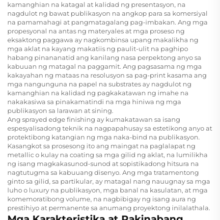
kamanghian na katagal at kalidad ng presentasyon, na
nagdulot ng bawat publikasyon na angkop para sa komersiyal
na pamamahagi at pangmatagalang pag-imbakan. Ang mga
propesyonal na antas ng materyales at mga proseso ng
eksaktong paggawa ay nagkombinsa upang makalikha ng
mga aklat na kayang makatiis ng paulit-ulit na paghipo
habang pinananatid ang kanilang nasa perpektong anyo sa
kabuuan ng matagal na paggamit. Ang pagsasama ng mga
kakayahan ng mataas na resolusyon sa pag-print kasama ang
mga nangunguna na papel na substrates ay nagdulot ng
kamanghian na kalidad ng pagkakatawan ng imahe na
nakakasiwa sa pinakamatindi na mga hiniwa ng mga
publikasyon sa larawan at sining.
Ang sprayed edge finishing ay kumakatawan sa isang
espesyalisadong teknik na nagpapahusay sa estetikong anyo at
protektibong katangian ng mga naka-bind na publikasyon.
Kasangkot sa prosesong ito ang maingat na paglalapat ng
metallic o kulay na coating sa mga gilid ng aklat, na lumilikha
ng isang magkakasunod-sunod at sopistikadong hitsura na
nagtutugma sa kabuuang disenyo. Ang mga tratamentong
ginto sa gilid, sa partikular, ay matagal nang nauugnay sa mga
luho o luxury na publikasyon, mga banal na kasulatan, at mga
komemoratibong volume, na nagbibigay ng isang aura ng
prestihiyo at permanente sa anumang proyektong inilalathala.
Mga Karakteristika at Pakinabang