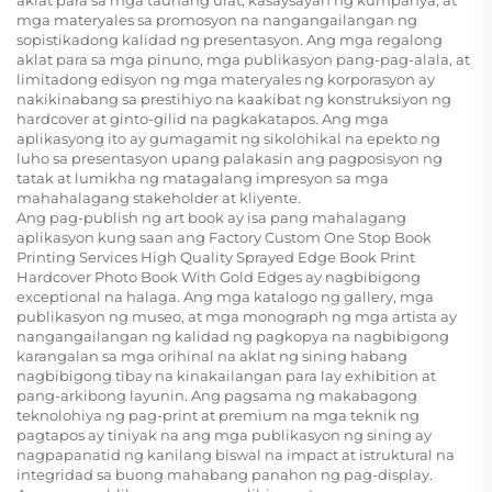
aklat para sa mga taunang ulat, kasaysayan ng kumpanya, at
mga materyales sa promosyon na nangangailangan ng
sopistikadong kalidad ng presentasyon. Ang mga regalong
aklat para sa mga pinuno, mga publikasyon pang-pag-alala, at
limitadong edisyon ng mga materyales ng korporasyon ay
nakikinabang sa prestihiyo na kaakibat ng konstruksiyon ng
hardcover at ginto-gilid na pagkakatapos. Ang mga
aplikasyong ito ay gumagamit ng sikolohikal na epekto ng
luho sa presentasyon upang palakasin ang pagposisyon ng
tatak at lumikha ng matagalang impresyon sa mga
mahahalagang stakeholder at kliyente.
Ang pag-publish ng art book ay isa pang mahalagang
aplikasyon kung saan ang Factory Custom One Stop Book
Printing Services High Quality Sprayed Edge Book Print
Hardcover Photo Book With Gold Edges ay nagbibigong
exceptional na halaga. Ang mga katalogo ng gallery, mga
publikasyon ng museo, at mga monograph ng mga artista ay
nangangailangan ng kalidad ng pagkopya na nagbibigong
karangalan sa mga orihinal na aklat ng sining habang
nagbibigong tibay na kinakailangan para lay exhibition at
pang-arkibong layunin. Ang pagsama ng makabagong
teknolohiya ng pag-print at premium na mga teknik ng
pagtapos ay tiniyak na ang mga publikasyon ng sining ay
nagpapanatid ng kanilang biswal na impact at istruktural na
integridad sa buong mahabang panahon ng pag-display.