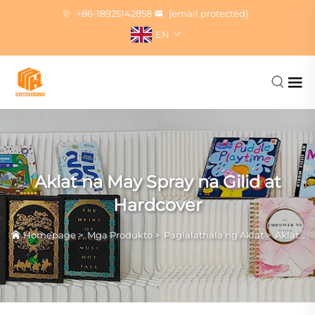
+86-18925142858
[email protected]
EN
Aklat na May Spray na Gilid at
Hardcover
Homepage
>
Mga Produkto
>
Paglalathala ng Aklat
>
Aklat na May Spray na Gilid at Hardcover