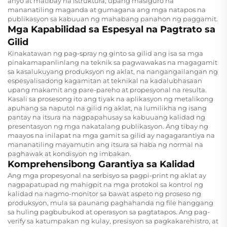
anyo at matibay na istruktura, upang masiguro na
mananatiling maganda at gumagana ang mga natapos na
publikasyon sa kabuuan ng mahabang panahon ng paggamit.
Mga Kapabilidad sa Espesyal na Pagtrato sa
Gilid
Kinakatawan ng pag-spray ng ginto sa gilid ang isa sa mga
pinakamapanlinlang na teknik sa pagwawakas na magagamit
sa kasalukuyang produksyon ng aklat, na nangangailangan ng
espesyalisadong kagamitan at teknikal na kadalubhasaan
upang makamit ang pare-pareho at propesyonal na resulta.
Kasali sa prosesong ito ang tiyak na aplikasyon ng metalikong
apuhang sa naputol na gilid ng aklat, na lumilikha ng isang
pantay na itsura na nagpapahusay sa kabuuang kalidad ng
presentasyon ng mga nakatalang publikasyon. Ang tibay ng
maayos na inilapat na mga gamit sa gilid ay nagagarantiya na
mananatiling mayamutin ang itsura sa haba ng normal na
paghawak at kondisyon ng imbakan.
Komprehensibong Garantiya sa Kalidad
Ang mga propesyonal na serbisyo sa pagpi-print ng aklat ay
nagpapatupad ng mahigpit na mga protokol sa kontrol ng
kalidad na nagmo-monitor sa bawat aspeto ng proseso ng
produksyon, mula sa paunang paghahanda ng file hanggang
sa huling pagbubukod at operasyon sa pagtatapos. Ang pag-
verify sa katumpakan ng kulay, presisyon sa pagkakarehistro, at