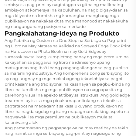
serbisyo sa pag-print ay nagtatagpo sa gitna ng malikhaing
ambisyon at komersyal na kabuluhan, na nagbibigay-daan sa
mga kliyente na lumikha ng kamangha-manghang mga
publikasyon na nakakaakit sa mga manonood at nakakakuha
ng nangungunang posisyon sa merkado.
Pangkalahatang-ideya ng Produkto
Ang Pabrika ng Custom na One Stop na Serbisyo sa Pag-print
ng Libro na May Mataas na Kalidad na Sprayed Edge Book Print
na Hardcover na Photo Book na may Gold Edges ay
sumasaklaw sa isang kumpletong hanay ng mga premium na
kakayahan sa paggawa ng libro na idinisenyo upang
matugunan ang iba't ibang pangangailangan sa pag-publish
sa maraming industriya. Ang komprehensibong serbisyong ito
ay nag-uugnay ng mga makabagong teknolohiya sa pagpi-
print kasama ang tradisyonal na kasanayan sa pagbu-binda ng
libro, na lumilikha ng mga publikasyon na nagpapakita ng
parehong visual na epekto at tibay sa istruktura. Ang gold edge
treatment ay isa sa mga pinakamapanlinlang na teknik sa
pagtatapos na magagamit sa kasalukuyang produksyon ng
libro, na nagdaragdag ng isang mapagmamalaking aspeto na
nagwawakli sa mga premium na publikasyon mula sa
karaniwang alok.
Ang pamamaraan ng pagpapagawa na may matibay na takip
na ginamit sa mga serbisyong pag-print ay nagsisiguro ng