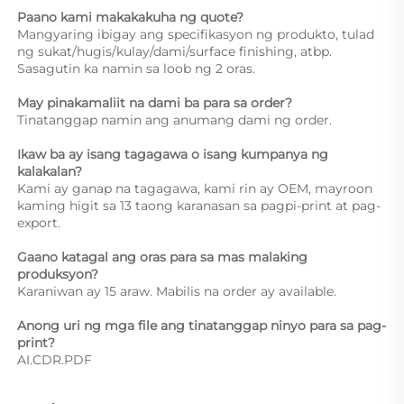
Paano kami makakakuha ng quote? 
Mangyaring ibigay ang specifikasyon ng produkto, tulad 
ng sukat/hugis/kulay/dami/surface finishing, atbp. 
Sasagutin ka namin sa loob ng 2 oras. 
May pinakamaliit na dami ba para sa order? 
Tinatanggap namin ang anumang dami ng order. 
Ikaw ba ay isang tagagawa o isang kumpanya ng 
kalakalan? 
Kami ay ganap na tagagawa, kami rin ay OEM, mayroon 
kaming higit sa 13 taong karanasan sa pagpi-print at pag-
export. 
Gaano katagal ang oras para sa mas malaking 
produksyon? 
Karaniwan ay 15 araw. Mabilis na order ay available. 
Anong uri ng mga file ang tinatanggap ninyo para sa pag-
print? 
AI.CDR.PDF 