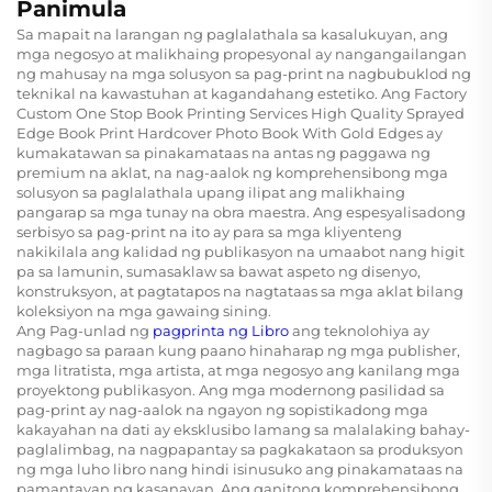
Panimula
Sa mapait na larangan ng paglalathala sa kasalukuyan, ang
mga negosyo at malikhaing propesyonal ay nangangailangan
ng mahusay na mga solusyon sa pag-print na nagbubuklod ng
teknikal na kawastuhan at kagandahang estetiko. Ang Factory
Custom One Stop Book Printing Services High Quality Sprayed
Edge Book Print Hardcover Photo Book With Gold Edges ay
kumakatawan sa pinakamataas na antas ng paggawa ng
premium na aklat, na nag-aalok ng komprehensibong mga
solusyon sa paglalathala upang ilipat ang malikhaing
pangarap sa mga tunay na obra maestra. Ang espesyalisadong
serbisyo sa pag-print na ito ay para sa mga kliyenteng
nakikilala ang kalidad ng publikasyon na umaabot nang higit
pa sa lamunin, sumasaklaw sa bawat aspeto ng disenyo,
konstruksyon, at pagtatapos na nagtataas sa mga aklat bilang
koleksiyon na mga gawaing sining.
Ang Pag-unlad ng
pagprinta ng Libro
ang teknolohiya ay
nagbago sa paraan kung paano hinaharap ng mga publisher,
mga litratista, mga artista, at mga negosyo ang kanilang mga
proyektong publikasyon. Ang mga modernong pasilidad sa
pag-print ay nag-aalok na ngayon ng sopistikadong mga
kakayahan na dati ay eksklusibo lamang sa malalaking bahay-
paglalimbag, na nagpapantay sa pagkakataon sa produksyon
ng mga luho libro nang hindi isinusuko ang pinakamataas na
pamantayan ng kasanayan. Ang ganitong komprehensibong