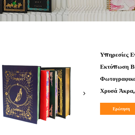
Υπηρεσίες Ε
Εκτύπωση Βι
Φωτογραφικο
Χρυσά Άκρα,
Ερώτηση