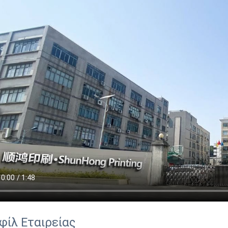
φίλ Εταιρείας