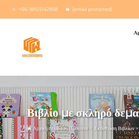
+86-18925142858
[email protected]
Αρ
Βιβλίο με σκληρό δεμα
Αρχική σελίδα
>
Προϊόντα
>
Εκτύπωση Βιβλίων