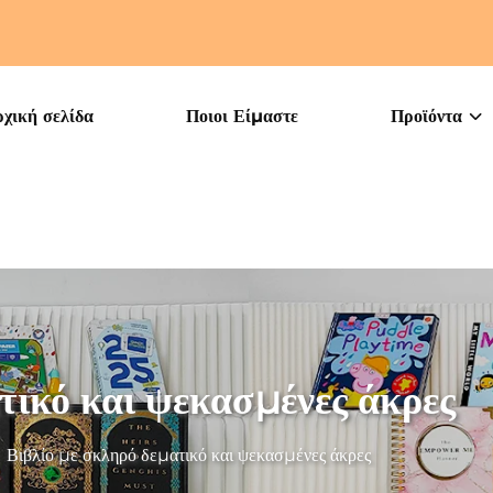
χική σελίδα
Ποιοι Είμαστε
Προϊόντα
τικό και ψεκασμένες άκρες
>
Βιβλίο με σκληρό δεματικό και ψεκασμένες άκρες