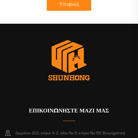
Υποβολή
ΕΠΙΚΟΙΝΩΝΗΣΤΕ ΜΑΖΙ ΜΑΣ
Δωμάτιο 202, κτίριο Α-2, οδός Νο.9, κτίριο Νο.99, Βιομηχανική