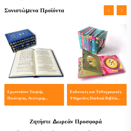
Συνιστώμενα Προϊόντα
Εργοστάσιο Υψηλής
Εκδοτικές και Τυπογραφικές
Ποιότητας, Ανώτερης
Υπηρεσίες Παιδικά Βιβλία
Κατηγορίας Βιβλίο με Υφή
Ιστοριών Ύπνου Βιβλία με
Δερμάτινου Φακέλου, με
Σκληρό Εξώφυλλο για
Επίχρυση και Ανάγλυφη
Παιδικό Σταθμό
Ζητήστε Δωρεάν Προσφορά
Τεχνική Ολόκληρης της
Επιφάνειας, Εκτύπωση