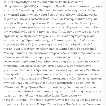
δομική ακεραιότητα, καθιστώντας αυτές τις κάρτες ιδανικές για
επαγγελματικά gaming καταστήματα, προωθητικές εκστρατείες και χώρους
πολυτελούς διασκέδασης. Κάθε τράπουλα επιδεικνύει επιμελή
εκτύπωση
στην εμπρός και την πίσω πλευρά
που υποστηρίζουν περίπλοκα σχέδια
λογότυπων, στοιχεία εμπορικών σημάτων και προσαρμοσμένα γραφικά
έργα με εκπληκτική ακρίβεια και πιστότητα χρώματος. Τα εξειδικευμένα
χρυσά χαρτινά στοιχεία δημιουργούν μια προηγμένη εμφάνιση που αυξάνει
την αντιλαμβανόμενη αξία των προωθητικών υλικών με την εμπορική σας
σήμανση ή των προϊόντων παιχνιδιών. Η εγκατάσταση παραγωγής μας
διατηρεί αυστηρά πρωτόκολλα ελέγχου ποιότητας σε όλη τη διαδικασία
παραγωγής, εξασφαλίζοντας συνεπή παραγωγή που πληροί τα διεθνή
πρότυπα για αξεσουάρ παιχνιδιών και προωθητικά είδη. Το συνοδευτικό
προσαρμοσμένο κουτί συσκευασίας παρέχει ολοκληρωμένη προστασία, ενώ
αποτελεί και επιπλέον ευκαιρία για την εμπορική σήμανση, με
συντονισμένα σχεδιαστικά στοιχεία που συμπληρώνουν άψογα τα γραφικά
της κάρτας. Αυτές
αδιάβροχες τράπουλες
ξεχωρίζουν σε περιβάλλοντα
φιλοξενίας, εξωτερικές εκδηλώσεις, ναυτικές εφαρμογές και κάθε περίπτωση
όπου η έκθεση στην υγρασία αποτελεί πρόβλημα για τα παραδοσιακά υλικά
παιχνιδιών. Η κατασκευή από PVC αντιστέκεται στις λεκέδες, το σχίσιμο και
την παραμόρφωση, διατηρώντας ομαλά χαρακτηριστικά χειρισμού που
απαιτούν οι επαγγελματίες παίκτες. Η ομάδα σχεδιασμού μας συνεργάζεται
στενά με τους πελάτες για να βελτιστοποιήσει την τοποθέτηση των γραφικών,
τις χρωματικές παλέτες και τις επιλογές επικάλυψης, ώστε να
ευθυγραμμίζονται με τις συγκεκριμένες οδηγίες της μάρκας και τους στόχους
μάρκετινγκ. Οι ευέλικτες επιλογές προσαρμογής περιλαμβάνουν διαφορετικά