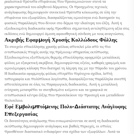
ρεαλιστικά πρότυπα επιφάνειας που προσομοιώνουν στενά τα
χαρακτηριστικά του αληθινού δέρματος. Οι προηγμένες τεχνικές
ανάγλυφωσης δημιουργούν συνεκτικά πρότυπα κόκκωσης σε όλη την
επιφάνεια του εξωφύλλου, διασφαλίζοντας ομοιότητα ενώ διατηρούν τις
φυσικές παραλλαγές που δίνουν στο δέρμα την ιδιαίτερη του έλξη. Αυτή η
εξειδικευμένη διαδικασία υφής προσθέτει σημαντική αντιληπόμενη αξία στις
εκδόσεις ενώ δημιουργεί άμεση αφαισθητική σύνδεση με τους αναγνώστες.
Ακριβής Εφαρμογή Χρυσής Κολλώδους Φύλλης
Το στοιχείο επικόλλησης χρυσής φόλιας αποτελεί μία από τις πιο
εντυπωσιακές πτυχές αυτής της πρέμιουμ υπηρεσίας εκτύπωσης.
Εξειδικευμένος εξοπλισμός θερμής επικόλλησης εφαρμόζει μεταλλικές
φόλιες με εξαιρετική ακρίβεια, δημιουργώντας οξείες, καθαρές γραμμές και
ομοιόμορφη κάλυψη που διατηρεί τη λάμψη της με την πάροδο του χρόνου.
Η διαδικασία εφαρμογής φόλιας επιτρέπει περίτεχνα σχέδια, λεπτή
τυπογραφία και πολύπλοκα λογότυπα, διασφαλίζοντας παράλληλα συνεπή
αποτελέσματα σε όλες τις παραγωγικές διαδικασίες. Αυτή η μεταλλική
ενίσχυση μετατρέπει το συνηθισμένο κείμενο και τα γραφικά σε
εντυπωσιακά κέντρα έλξης που προσελκύουν την προσοχή και μεταδίδουν
πολυτέλεια.
Εφέ Εμβολιμπτόμενης Πολυ-Διάστατης Ανάγλυφης
Επεξεργασίας
Οι δυνατότητες ανάγλωσης που ενσωματώνονται σε αυτή τη διαδικασία
εκτύπωσης δημιουργούν ανάγλυφες και βαθιές περιοχές, οι οποίες
προσθέτουν διαστασικό ενδιαφέρον στα σχέδια των εξωφύλλων. Αυτά τα