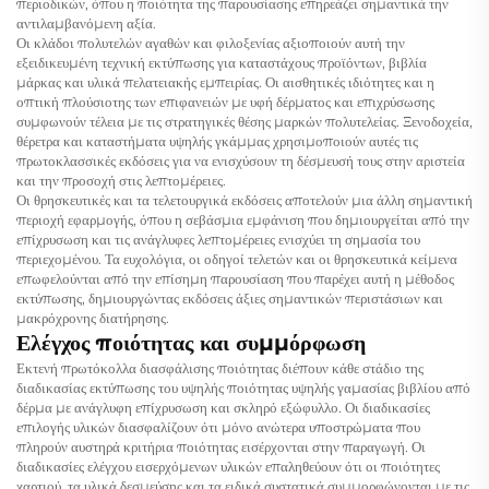
περιοδικών, όπου η ποιότητα της παρουσίασης επηρεάζει σημαντικά την
αντιλαμβανόμενη αξία.
Οι κλάδοι πολυτελών αγαθών και φιλοξενίας αξιοποιούν αυτή την
εξειδικευμένη τεχνική εκτύπωσης για καταστάχους προϊόντων, βιβλία
μάρκας και υλικά πελατειακής εμπειρίας. Οι αισθητικές ιδιότητες και η
οπτική πλούσιοτης των επιφανειών με υφή δέρματος και επιχρύσωσης
συμφωνούν τέλεια με τις στρατηγικές θέσης μαρκών πολυτελείας. Ξενοδοχεία,
θέρετρα και καταστήματα υψηλής γκάμμας χρησιμοποιούν αυτές τις
πρωτοκλασσικές εκδόσεις για να ενισχύσουν τη δέσμευσή τους στην αριστεία
και την προσοχή στις λεπτομέρειες.
Οι θρησκευτικές και τα τελετουργικά εκδόσεις αποτελούν μια άλλη σημαντική
περιοχή εφαρμογής, όπου η σεβάσμια εμφάνιση που δημιουργείται από την
επίχρυσωση και τις ανάγλυφες λεπτομέρειες ενισχύει τη σημασία του
περιεχομένου. Τα ευχολόγια, οι οδηγοί τελετών και οι θρησκευτικά κείμενα
επωφελούνται από την επίσημη παρουσίαση που παρέχει αυτή η μέθοδος
εκτύπωσης, δημιουργώντας εκδόσεις άξιες σημαντικών περιστάσιων και
μακρόχρονης διατήρησης.
Ελέγχος ποιότητας και συμμόρφωση
Εκτενή πρωτόκολλα διασφάλισης ποιότητας διέπουν κάθε στάδιο της
διαδικασίας εκτύπωσης του υψηλής ποιότητας υψηλής γαμασίας βιβλίου από
δέρμα με ανάγλυφη επίχρυσωση και σκληρό εξώφυλλο. Οι διαδικασίες
επιλογής υλικών διασφαλίζουν ότι μόνο ανώτερα υποστρώματα που
πληρούν αυστηρά κριτήρια ποιότητας εισέρχονται στην παραγωγή. Οι
διαδικασίες ελέγχου εισερχόμενων υλικών επαληθεύουν ότι οι ποιότητες
χαρτιού, τα υλικά δεσμεύσης και τα ειδικά συστατικά συμμορφώνονται με τις