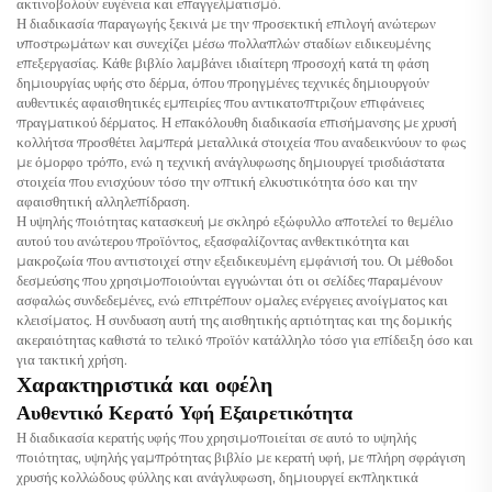
ακτινοβολούν ευγένεια και επαγγελματισμό.
Η διαδικασία παραγωγής ξεκινά με την προσεκτική επιλογή ανώτερων
υποστρωμάτων και συνεχίζει μέσω πολλαπλών σταδίων ειδικευμένης
επεξεργασίας. Κάθε βιβλίο λαμβάνει ιδιαίτερη προσοχή κατά τη φάση
δημιουργίας υφής στο δέρμα, όπου προηγμένες τεχνικές δημιουργούν
αυθεντικές αφαισθητικές εμπειρίες που αντικατοπτριζουν επιφάνειες
πραγματικού δέρματος. Η επακόλουθη διαδικασία επισήμανσης με χρυσή
κολλήτσα προσθέτει λαμπερά μεταλλικά στοιχεία που αναδεικνύουν το φως
με όμορφο τρόπο, ενώ η τεχνική ανάγλυφωσης δημιουργεί τρισδιάστατα
στοιχεία που ενισχύουν τόσο την οπτική ελκυστικότητα όσο και την
αφαισθητική αλληλεπίδραση.
Η υψηλής ποιότητας κατασκευή με σκληρό εξώφυλλο αποτελεί το θεμέλιο
αυτού του ανώτερου προϊόντος, εξασφαλίζοντας ανθεκτικότητα και
μακροζωία που αντιστοιχεί στην εξειδικευμένη εμφάνισή του. Οι μέθοδοι
δεσμεύσης που χρησιμοποιούνται εγγυώνται ότι οι σελίδες παραμένουν
ασφαλώς συνδεδεμένες, ενώ επιτρέπουν ομαλες ενέργειες ανοίγματος και
κλεισίματος. Η συνδυαση αυτή της αισθητικής αρτιότητας και της δομικής
ακεραιότητας καθιστά το τελικό προϊόν κατάλληλο τόσο για επίδειξη όσο και
για τακτική χρήση.
Χαρακτηριστικά και οφέλη
Αυθεντικό Κερατό Υφή Εξαιρετικότητα
Η διαδικασία κερατής υφής που χρησιμοποιείται σε αυτό το υψηλής
ποιότητας, υψηλής γαμπρότητας βιβλίο με κερατή υφή, με πλήρη σφράγιση
χρυσής κολλώδους φύλλης και ανάγλυφωση, δημιουργεί εκπληκτικά