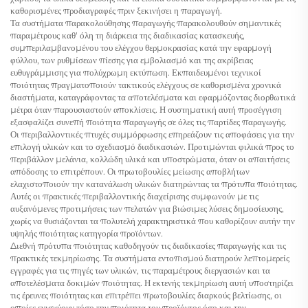
καθορισμένες προδιαγραφές πριν ξεκινήσει η παραγωγή.
Τα συστήματα παρακολούθησης παραγωγής παρακολουθούν σημαντικές
παραμέτρους καθ' όλη τη διάρκεια της διαδικασίας κατασκευής,
συμπεριλαμβανομένου του ελέγχου θερμοκρασίας κατά την εφαρμογή
φύλλου, των ρυθμίσεων πίεσης για εμβολιασμό και της ακρίβειας
ευθυγράμμισης για πολύχρωμη εκτύπωση. Εκπαιδευμένοι τεχνικοί
ποιότητας πραγματοποιούν τακτικούς ελέγχους σε καθορισμένα χρονικά
διαστήματα, καταγράφοντας τα αποτελέσματα και εφαρμόζοντας διορθωτικά
μέτρα όταν παρουσιαστούν αποκλίσεις. Η συστηματική αυτή προσέγγιση
εξασφαλίζει συνεπή ποιότητα παραγωγής σε όλες τις παρτίδες παραγωγής.
Οι περιβαλλοντικές πτυχές συμμόρφωσης επηρεάζουν τις αποφάσεις για την
επιλογή υλικών και το σχεδιασμό διαδικασιών. Προτιμώνται φιλικά προς το
περιβάλλον μελάνια, κολλώδη υλικά και υποστρώματα, όταν οι απαιτήσεις
απόδοσης το επιτρέπουν. Οι πρωτοβουλίες μείωσης αποβλήτων
ελαχιστοποιούν την κατανάλωση υλικών διατηρώντας τα πρότυπα ποιότητας.
Αυτές οι πρακτικές περιβαλλοντικής διαχείρισης συμφωνούν με τις
αυξανόμενες προτιμήσεις των πελατών για βιώσιμες λύσεις δημοσίευσης,
χωρίς να θυσιάζονται τα πολυτελή χαρακτηριστικά που καθορίζουν αυτήν την
υψηλής ποιότητας κατηγορία προϊόντων.
Διεθνή πρότυπα ποιότητας καθοδηγούν τις διαδικασίες παραγωγής και τις
πρακτικές τεκμηρίωσης. Τα συστήματα εντοπισμού διατηρούν λεπτομερείς
εγγραφές για τις πηγές των υλικών, τις παραμέτρους διεργασιών και τα
αποτελέσματα δοκιμών ποιότητας. Η εκτενής τεκμηρίωση αυτή υποστηρίζει
τις έρευνες ποιότητας και επιτρέπει πρωτοβουλίες διαρκούς βελτίωσης, οι
οποίες ενισχύουν τόσο την ποιότητα του προϊόντος όσο και την