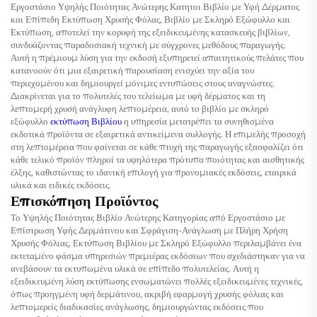
Εργοστάσιο Υψηλής Ποιότητας Ανώτερης Κατητοι Βιβλίο με Υφή Δέρματος
και Επίπεδη Εκτύπωση Χρυσής Φόλας, Βιβλίο με Σκληρό Εξώφυλλο και
Εκτύπωση, αποτελεί την κορυφή της εξειδικευμένης κατασκευής βιβλίων,
συνδυάζοντας παραδοσιακή τεχνική με σύγχρονες μεθόδους παραγωγής.
Αυτή η πρέμιουμ λύση για την εκδοσή εξυπηρετεί απαιτητικούς πελάτες που
κατανοούν ότι μια εξαιρετική παρουσίαση ενισχύει την αξία του
περιεχομένου και δημιουργεί μόνιμες εντυπώσεις στους αναγνώστες.
Διακρίνεται για το πολυτελές του τελείωμα με υφή δέρματος και τη
λεπτομερή χρυσή ανάγλυφη λεπτομέρεια, αυτό το βιβλίο με σκληρό
εξώφυλλο
εκτύπωση Βιβλίου
η υπηρεσία μετατρέπει τα συνηθισμένα
εκδοτικά προϊόντα σε εξαιρετικά αντικείμενα συλλογής. Η επιμελής προσοχή
στη λεπτομέρεια που φαίνεται σε κάθε πτυχή της παραγωγής εξασφαλίζει ότι
κάθε τελικό προϊόν πληροί τα υψηλότερα πρότυπα ποιότητας και αισθητικής
έλξης, καθιστώντας το ιδανική επιλογή για προνομιακές εκδόσεις, εταιρικά
υλικά και ειδικές εκδόσεις.
Επισκόπηση Προϊόντος
Το Υψηλής Ποιότητας Βιβλίο Ανώτερης Κατηγορίας από Εργοστάσιο με
Επίστρωση Υφής Δερμάτινου και Σφράγιση-Ανάγλωση με Πλήρη Χρήση
Χρυσής Φόλιας, Εκτύπωση Βιβλίου με Σκληρό Εξώφυλλο περιλαμβάνει ένα
εκτεταμένο φάσμα υπηρεσιών πρεμιέρας εκδόσεων που σχεδιάστηκαν για να
ανεβάσουν τα εκτυπωμένα υλικά σε επίπεδο πολυτελείας. Αυτή η
εξειδικευμένη λύση εκτύπωσης ενσωματώνει πολλές εξειδικευμένες τεχνικές,
όπως προηγμένη υφή δερμάτινου, ακριβή εφαρμογή χρυσής φόλιας και
λεπτομερείς διαδικασίες ανάγλωσης, δημιουργώντας εκδόσεις που