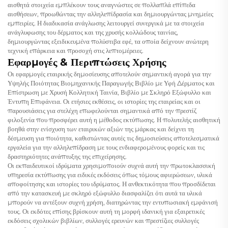
αισθητά στοιχεία εμπλέκουν τους αναγνώστες σε πολλαπλά επίπεδα
αισθήσεων, προωθώντας την αλληλεπίδρασία και δημιουργώντας μνημείες
εμπειρίες. Η διαδικασία ανάγλωσης λειτουργεί συνεργικά με τα στοιχεία
ανάγλυφωσης του δέρματος και της χρυσής κολλώδους ταινίας,
δημιουργώντας εξειδικευμένα πολύστιβα εφέ, τα οποία δείχνουν ανώτερη
τεχνική επάρκεια και προσοχή στις λεπτομέρειες.
Εφαρμογές & Περιπτώσεις Χρήσης
Οι εφαρμογές εταιρικής δημοσίευσης αποτελούν σημαντική αγορά για την
Υψηλής Ποιότητας Βιομηχανικής Παραγωγής Βιβλίο με Υφή Δέρματος και
Επίστρωση με Χρυσή Κολλητική Ταινία, Βιβλίο με Σκληρό Εξώφυλλο και
Έντυπη Επιφάνεια. Οι ετήσιες εκθέσεις, οι ιστορίες της εταιρείας και οι
παρουσιάσεις για στελέχη επωφελούνται σημαντικά από την πρεστίζ
φιλοξενία που προσφέρει αυτή η μέθοδος εκτύπωσης. Η πολυτελής αισθητική
βοηθά στην ενίσχυση των εταιρικών αξιών της μάρκας και δείχνει τη
δέσμευση για ποιότητα, καθιστώντας αυτές τις δημοσιεύσεις αποτελεσματικά
εργαλεία για την αλληλεπίδραση με τους ενδιαφερομένους φορείς και τις
δραστηριότητες ανάπτυξης της επιχείρησης.
Οι εκπαιδευτικοί ιδρύματα χρησιμοποιούν συχνά αυτή την πρωτοκλασσική
υπηρεσία εκτύπωσης για ειδικές εκδόσεις όπως τόμους αφιερώσεων, υλικά
αποφοίτησης και ιστορίες του ιδρύματος. Η ανθεκτικότητα που προσδίδεται
από την κατασκευή με σκληρό εξώφυλλο διασφαλίζει ότι αυτά τα υλικά
μπορούν να αντέξουν συχνή χρήση, διατηρώντας την εντυπωσιακή εμφάνισή
τους. Οι εκδότες επίσης βρίσκουν αυτή τη μορφή ιδανική για εξαιρετικές
εκδόσεις σχολικών βιβλίων, συλλογές ερευνών και πρεστίζιες συλλογές