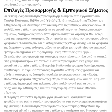
αποδοτικότητα παραγωγής.
Επιλογές Προσαρμογής & Εμπορικού Σήματος
Οι εκτεταμένες δυνατότητες προσαρμογής διακρίνουν το Εργοστασιακό
Υψηλής Ποιότητας Βιβλίο από Υψηλής Ποιότητας Δερμάτινη Ύκδοση με
Επίχρυσωση και Ανάγλυφη Επικάλυψη από τις τυπικές λύσεις εκδόσεων. Η
ευελιξία στο σχέδιο προσαρμόζεται σε μοναδικές απαιτήσεις εμπορικών
σημάτων, διατηρώντας τον εκλεπτυσμένο αισθητικό χαρακήρα που ορίζει
αυτή την πρεμιούμ κατητηρία. Οι υπηρεσίες αντιστοίχισης προσαρμοσμένων
χρωμάτων εξασφαλίζουν ότι οι αποχρώσεις της επίχρυσωσης και τα χρώματα
της δερμάτινης υφής ευθυγραμμίζονται ακριβώς με τις οδηγίες του εταιρικού
εμπορικού σήματος και τις συγκεκριμένες απαιτήσεις του έργου.
Οι επιλογές προσαρμογής της τυπογραφίας εκτείνονται πέρα από τα τυπικά
είδη γραμματοσειρών και περιλαμβάνουν προσαρμοσμένη γραφή και
μοναδικά στοιχεία σχεδίου. Η ακριβής διαδικασία εφαρμογής επίχρυσωσης
αναπαράγει με ακρίβεια περούσες λογότυπα, λεπτομερείς γραφικά και
σύνθετη τυπογραφία, διατηρώντας οξείες άκρες και συνεκτική κάλυψη.
Πολλαπλά χρώματα επίχρυσωσης μπορούν να ενσωματωθούν σε μία μόνο
σχεδίαση, δημιουργώντας εκλεπτυσμένα πολύ-τονικά εφέ, τα οποία
ενισχύουν την οπτική έλξη και την αναγνωρισιμότητα του εμπορικού
σήματος.
Η εξάρτηση επιτρέπει τη δημιουργία μοναδικών υφασμάτων και
τρισδιάστατων εφέ τα οποία προσαρμόζονται στις συγκεκριμένες απαιτήσεις
της μάρκας. Οι δυνατότητες προσαρμοστικής διάτρησης επιτρέπουν την
παραγωγή ειδικών σχημάτων και σχεδίων με κοψίματα που διαφοροποιούν