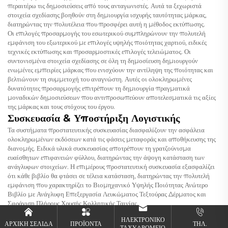
περαιτέρω τις δημοσιεύσεις από τους ανταγωνιστές. Αυτά τα ξεχωριστά
στοιχεία σχεδίασης βοηθούν στη δημιουργία ισχυρής ταυτότητας μάρκας,
διατηρώντας την πολυτέλεια που προσφέρει αυτή η μέθοδος εκτύπωσης.
Οι επιλογές προσαρμογής του εσωτερικού συμπληρώνουν την πολυτελή
εμφάνιση του εξωτερικού με επιλογές υψηλής ποιότητας χαρτιού, ειδικές
τεχνικές εκτύπωσης και προσαρμοστικές επιλογές τελειώματος. Οι
συντονισμένα στοιχεία σχεδίασης σε όλη τη δημοσίευση δημιουργούν
ενωμένες εμπειρίες μάρκας που ενισχύουν την αντίληψη της ποιότητας και
βελτιώνουν τη συμμετοχή του αναγνώστη. Αυτές οι ολοκληρωμένες
δυνατότητες προσαρμογής επιτρέπουν τη δημιουργία πραγματικά
μοναδικών δημοσιεύσεων που αντιπροσωπεύουν αποτελεσματικά τις αξίες
της μάρκας και τους στόχους του έργου.
Συσκευασία & Υποστήριξη Λογιστικής
Τα συστήματα προστατευτικής συσκευασίας διασφαλίζουν την ασφάλεια
ολοκληρωμένων εκδόσεων κατά τις φάσεις μεταφοράς και αποθήκευσης της
διανομής. Ειδικά υλικά συσκευασίας αποτρέπουν τη γρατζούνισμα
ευαίσθητων επιφανειών φύλλου, διατηρώντας την άψογη κατάσταση των
ανάγλυφων στοιχείων. Η επιμέρους προστατευτική συσκευασία εξασφαλίζει
ότι κάθε βιβλίο θα φτάσει σε τέλεια κατάσταση, διατηρώντας την πολυτελή
εμφάνιση που χαρακτηρίζει το Βιομηχανικό Υψηλής Ποιότητας Ανώτερο
Βιβλίο με Ανάγλυφη Επεξεργασία Λευκώματος Τεξτούρας Δέρματος και
Σφράγιση Πλήρους Χρυσής Κολλητικής Ταινίας.
Οι υπηρεσίες συντονισμού λογιστικής απλοποιούν τη διαδικασία διανομής
ΗΛΕΚΤΡΟΝΙΚΌ
για διεθνείς πελάτες και έργα μεγάλης κλίμακας. Έμπειροι ειδικοί ναυτιλίας
ΑΡΧΙΚΗ ΣΕΛΙΔΑ
ΠΡΟΪΌΝΤΑ
ΤΗΛ.
ΤΑΧΥΔΡΟΜΕΊΟ