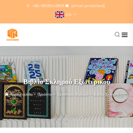
+86-18925142858
[email protected]
EN
Βιβλίο Σκληρού Εξωτερικού
Αρχική σελίδα
>
Προϊόντα
>
Εκτύπωση Βιβλίων
>
Βιβλίο Σκληρού Εξωτερικού