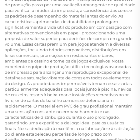
de produção passa por uma avaliação abrangente de qualidade
para verificar a nitidez da impressão, a consistência das cores e
os padrões de desempenho do material antes do envio. As
características aprimoradas de durabilidade prolongam
significativamente a vida útil do produto em comparação com
alternativas convencionais em papel, proporcionando uma
proposta de valor superior para decisões de compra em grande
volume. Essas cartas premium para jogos atendem a diversas
aplicações, incluindo brindes corporativos, distribuições em
feiras comerciais, promoções em restaurantes e bares,
ambientes de cassino e torneios de jogos exclusivos. Nossa
experiente equipe de produção utiliza tecnologias avançadas
de impressão para alcançar uma reprodução excepcional de
detalhes e saturação vibrante de cores em todos os elementos
do design. As propriedades impermeáveis tornam essas cartas
particularmente adequadas para locais junto à piscina, navios
de cruzeiro, resorts à beira-mar e instalações recreativas ao ar
livre, onde cartas de baralho comuns se deteriorariam
rapidamente. O material em PVC de grau profissional mantém
uma sensação constante no embaralhamento e nas
características de distribuição durante o uso prolongado,
garantindo uma experiência de jogo ideal para os usuários
finais. Nossa dedicação à excelência na fabricação e à satisfação
do cliente estabeleceu parcerias de longo prazo com
distribuidores e marcas que buscam fornecedores confiáveis de