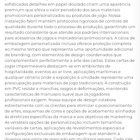
sofisticados detalhes em papel dourado criam uma aparência
premium que eleva o valor percebido dos seus materiais
promocionais personalizados ou produtos de jogo. Nossa
instalação fabril mantém protocolos rigorosos de controle de
qualidade durante todo o processo de produção, garantindo um
resultado consistente que atende aos padrões internacionais
para acessórios de jogos e mercadorias promocionais. A caixa de
embalagem personalizada inclusa oferece proteção completa
ao mesmo tempo que representa uma oportunidade adicional
de branding, com elementos de design coordenados que
complementam perfeitamente a arte das cartas. Estas
cartas de
jogar impermeáveis
destacam-se em ambientes de
hospitalidade, eventos ao ar livre, aplicações marítimas e
qualquer cenário onde a exposição à umidade represente uma
preocupação para materiais de jogo tradicionais. A construção
em PVC resiste a manchas, rasgos e deformações, mantendo
características de manuseio suave que os jogadores
profissionais exigem. Nossa equipe de design colabora
estreitamente com os clientes para otimizar o posicionamento
de artes, esquemas de cores e opções de acabamento alinhados
às diretrizes específicas da marca e aos objetivos de marketing.
As versáteis opções de personalização incluem tamanhos
variáveis de cartas, aplicações de revestimentos especiais e
configurações exclusivas de embalagem que atendem a
diversos requisitos de mercado em múltiplos setores. Cada lote