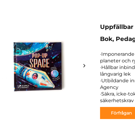
Uppfällbar
Bok, Pedag
·Imponerande 
planeter och 
·Hållbar inbin
långvarig lek
·Utbildande i
Agency
·Säkra, icke-t
säkerhetskrav 
Förfrågan