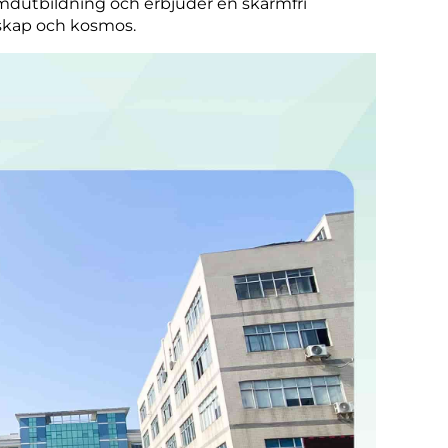
mdutbildning och erbjuder en skärmfri
enskap och kosmos.