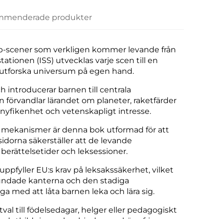
menderade produkter
-scener som verkligen kommer levande från
tationen (ISS) utvecklas varje scen till en
 utforska universum på egen hand.
introducerar barnen till centrala
förvandlar lärandet om planeter, raketfärder
 nyfikenhet och vetenskapligt intresse.
ra mekanismer är denna bok utformad för att
idorna säkerställer att de levande
 berättelsetider och leksessioner.
ppfyller EU:s krav på leksakssäkerhet, vilket
avrundade kanterna och den stadiga
ga med att låta barnen leka och lära sig.
al till födelsedagar, helger eller pedagogiskt