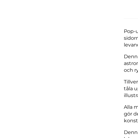
Pop-u
sidorn
levan
Denna
astro
och r
Tillv
tåla 
illus
Alla 
gör d
konst
Denna