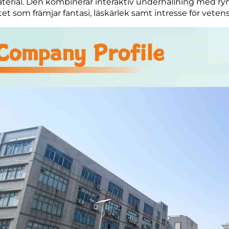
terial. Den kombinerar interaktiv underhållning med ry
itet som främjar fantasi, läskärlek samt intresse för vet