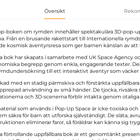
Översikt
Rekom
p-boken om rymden innehåller spektakulära 3D-pop-up
a. Från en brusande rakettstart till Internationella rymds
de kosmisk äventyrsresa som ger barnen känslan av att
 bok har skapats i samarbete med UK Space Agency och 
nomiska begrepp genom enkla, engagerande texter. Den 
ymdundersökning till ett interaktivt äventyr som väcker
erkad med en stadig pärmskiva och förstärkta uppfällba
upprepad användning av små händer. De tjocka, rivsäkra s
trationerna och 3D-scenerna förblir intakta genom otaliga
material som används i Pop-Up Space är icke-toxiska och u
em säkra för barn att utforska självständigt. De släta, 
ruktionen eliminerar faror, så föräldrar kan känna sig tryg
 förtrollande uppfällbara bok är ett genomtänkt presentv