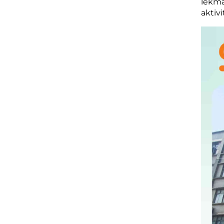
lekma
aktiv