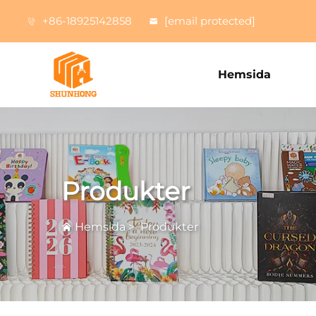
+86-18925142858
[email protected]
Hemsida
Produkter
Hemsida
>
Produkter