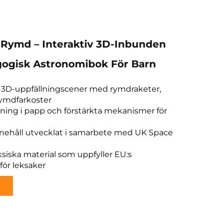
 Rymd – Interaktiv 3D-Inbunden
ogisk Astronomibok För Barn
3D-uppfällningscener med rymdraketer,
rymdfarkoster
dning i papp och förstärkta mekanismer för
nnehåll utvecklat i samarbete med UK Space
oksiska material som uppfyller EU:s
för leksaker