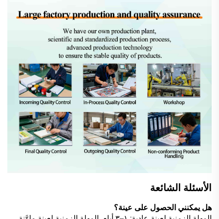
الأسئلة الشائعة
هل يمكنني الحصول على عينة؟
المهلة الزمنية لعينة عادية: ١–٣ أيام. المهلة الزمنية لعينة ملوَّنة