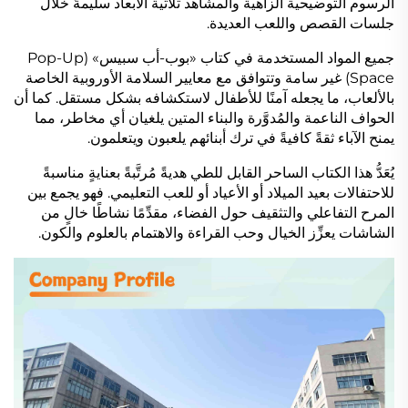
الرسوم التوضيحية الزاهية والمشاهد ثلاثية الأبعاد سليمةً خلال
جلسات القصص واللعب العديدة.
جميع المواد المستخدمة في كتاب «بوب-أب سبيس» (Pop-Up
Space) غير سامة وتتوافق مع معايير السلامة الأوروبية الخاصة
بالألعاب، ما يجعله آمنًا للأطفال لاستكشافه بشكل مستقل. كما أن
الحواف الناعمة والمُدوَّرة والبناء المتين يلغيان أي مخاطر، مما
يمنح الآباء ثقةً كافيةً في ترك أبنائهم يلعبون ويتعلمون.
يُعَدُّ هذا الكتاب الساحر القابل للطي هديةً مُرتَّبةً بعنايةٍ مناسبةً
للاحتفالات بعيد الميلاد أو الأعياد أو للعب التعليمي. فهو يجمع بين
المرح التفاعلي والتثقيف حول الفضاء، مقدِّمًا نشاطًا خالٍ من
الشاشات يعزِّز الخيال وحب القراءة والاهتمام بالعلوم والكون.