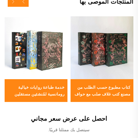
المنتجات الموصى بها
كتاب مطبوع حسب الطلب من
خدمة طباعة روايات خيالية
مصنع كتب غلاف صلب مع حواف
رومانسية لمُنشئين مستقلين
ملطخة وغطاء واقي
مخصصين مع غلاف مقوى ملوّن
وغطاء واقي
احصل على عرض سعر مجاني
سيتصل بك ممثلنا قريبًا.