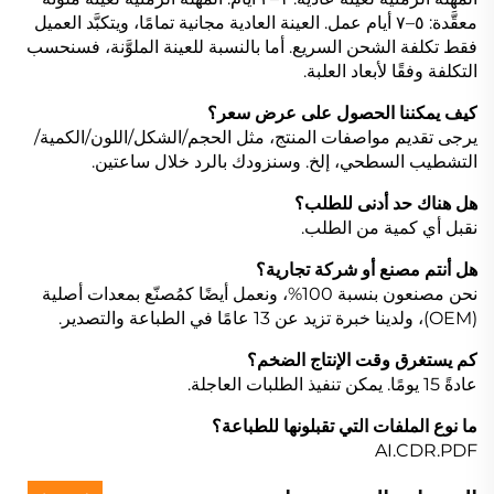
معقَّدة: ٥–٧ أيام عمل. العينة العادية مجانية تمامًا، ويتكبَّد العميل
فقط تكلفة الشحن السريع. أما بالنسبة للعينة الملوَّنة، فسنحسب
التكلفة وفقًا لأبعاد العلبة.
كيف يمكننا الحصول على عرض سعر؟
يرجى تقديم مواصفات المنتج، مثل الحجم/الشكل/اللون/الكمية/
التشطيب السطحي، إلخ. وسنزودك بالرد خلال ساعتين.
هل هناك حد أدنى للطلب؟
نقبل أي كمية من الطلب.
هل أنتم مصنع أو شركة تجارية؟
نحن مصنعون بنسبة 100%، ونعمل أيضًا كمُصنّع بمعدات أصلية
(OEM)، ولدينا خبرة تزيد عن 13 عامًا في الطباعة والتصدير.
كم يستغرق وقت الإنتاج الضخم؟
عادةً 15 يومًا. يمكن تنفيذ الطلبات العاجلة.
ما نوع الملفات التي تقبلونها للطباعة؟
AI.CDR.PDF