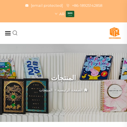
[email protected]
+86-18925142858
AR
المنتجات
الصفحة الرئيسية
>
المنتجات