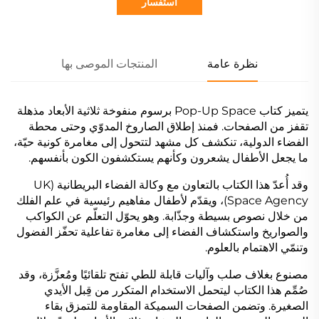
استفسار
نظرة عامة
المنتجات الموصى بها
يتميز كتاب Pop-Up Space برسوم منفوخة ثلاثية الأبعاد مذهلة
تقفز من الصفحات. فمنذ إطلاق الصاروخ المدوّي وحتى محطة
الفضاء الدولية، تنكشف كل مشهد لتتحول إلى مغامرة كونية حيّة،
ما يجعل الأطفال يشعرون وكأنهم يستكشفون الكون بأنفسهم.
وقد أُعدّ هذا الكتاب بالتعاون مع وكالة الفضاء البريطانية (UK
Space Agency)، ويقدّم لأطفال مفاهيم رئيسية في علم الفلك
من خلال نصوص بسيطة وجذّابة. وهو يحوّل التعلّم عن الكواكب
والصواريخ واستكشاف الفضاء إلى مغامرة تفاعلية تحفّز الفضول
وتنمّي الاهتمام بالعلوم.
مصنوع بغلاف صلب وآليات قابلة للطي تفتح تلقائيًا ومُعزَّزة، وقد
صُمِّم هذا الكتاب ليتحمل الاستخدام المتكرر من قِبل الأيدي
الصغيرة. وتضمن الصفحات السميكة المقاومة للتمزق بقاء