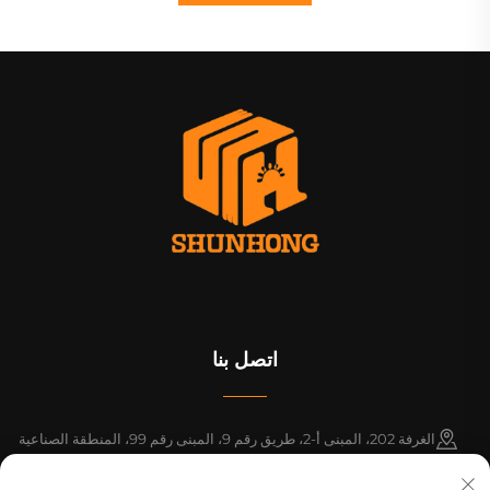
اتصل بنا
الغرفة 202، المبنى أ-2، طريق رقم 9، المبنى رقم 99، المنطقة الصناعية
باسيفيك، بلدة شينتانغ، مقاطعة زنغتشنغ، قوانغتشو، قوانغدونغ، الصين