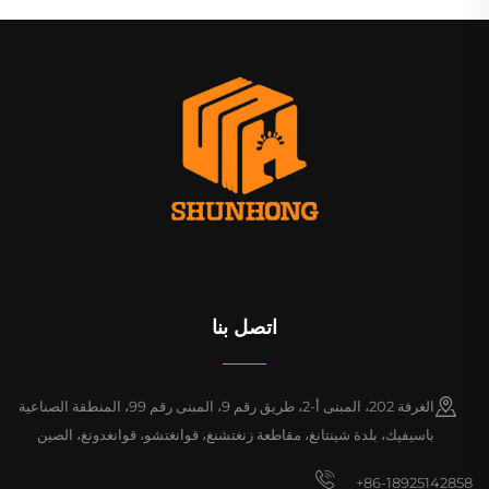
اتصل بنا
الغرفة 202، المبنى أ-2، طريق رقم 9، المبنى رقم 99، المنطقة الصناعية
باسيفيك، بلدة شينتانغ، مقاطعة زنغتشنغ، قوانغتشو، قوانغدونغ، الصين
+86-18925142858