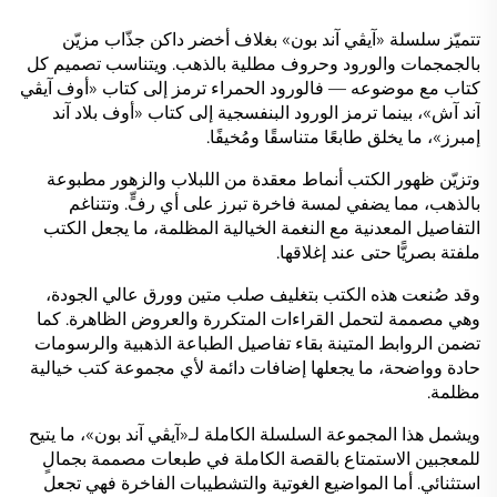
تتميّز سلسلة «آيڤي آند بون» بغلاف أخضر داكن جذّاب مزيّن
بالجمجمات والورود وحروف مطلية بالذهب. ويتناسب تصميم كل
كتاب مع موضوعه — فالورود الحمراء ترمز إلى كتاب «أوف آيڤي
آند آش»، بينما ترمز الورود البنفسجية إلى كتاب «أوف بلاد آند
إمبرز»، ما يخلق طابعًا متناسقًا ومُخيفًا.
وتزيّن ظهور الكتب أنماط معقدة من اللبلاب والزهور مطبوعة
بالذهب، مما يضفي لمسة فاخرة تبرز على أي رفٍّ. وتتناغم
التفاصيل المعدنية مع النغمة الخيالية المظلمة، ما يجعل الكتب
ملفتة بصريًّا حتى عند إغلاقها.
وقد صُنعت هذه الكتب بتغليف صلب متين وورق عالي الجودة،
وهي مصممة لتحمل القراءات المتكررة والعروض الظاهرة. كما
تضمن الروابط المتينة بقاء تفاصيل الطباعة الذهبية والرسومات
حادة وواضحة، ما يجعلها إضافات دائمة لأي مجموعة كتب خيالية
مظلمة.
ويشمل هذا المجموعة السلسلة الكاملة لـ«آيڤي آند بون»، ما يتيح
للمعجبين الاستمتاع بالقصة الكاملة في طبعات مصممة بجمالٍ
استثنائي. أما المواضيع الغوتية والتشطيبات الفاخرة فهي تجعل