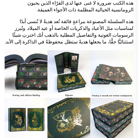
هذه الكتب ضرورة لا غنى عنها لدى القرّاء الذين يحبون
الرومانسية الخيالية المظلمة ذات الأجواء العميقة.
هذه السلسلة المصنوعة ببراعةٍ فائقة تُعد هديةً لا تُنسى أبدًا
لمناسبات مثل الأعياد والذكريات الخاصة أو عيد الميلاد. وتُبرز
الرسومات الغوتية والتفاصيل المطلية بالذهب أنك اخترتِ شيئًا
استثنائيًّا حقًّا، ما يجعلها هديةً ستظل محفوظةً في الذاكرة إلى الأبد.