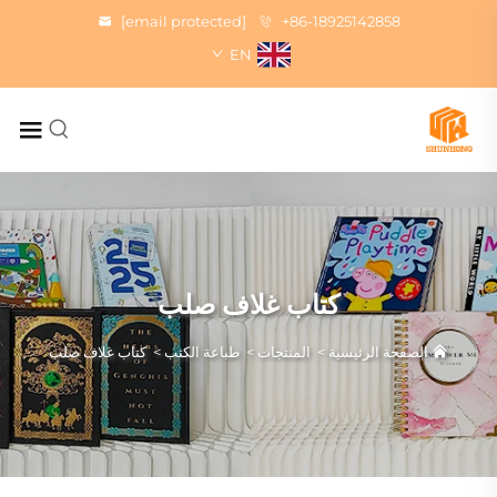
[email protected]
+86-18925142858
EN
كتاب غلاف صلب
الصفحة الرئيسية
>
المنتجات
>
طباعة الكتب
>
كتاب غلاف صلب