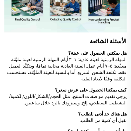
الأسئلة الشائعة
هل يمكنني الحصول على عينة؟
المهلة الزمنية لعينة عادية: ١–٣ أيام. المهلة الزمنية لعينة ملوَّنة
معقَّدة: ٥–٧ أيام عمل. العينة العادية مجانية تمامًا، ويتكبَّد العميل
فقط تكلفة الشحن السريع. أما بالنسبة للعينة الملوَّنة، فسنحسب
التكلفة وفقًا لأبعاد العلبة.
كيف يمكننا الحصول على عرض سعر؟
يرجى تقديم مواصفات المنتج، مثل الحجم/الشكل/اللون/الكمية/
التشطيب السطحي، إلخ. وسنزودك بالرد خلال ساعتين.
هل هناك حد أدنى للطلب؟
نقبل أي كمية من الطلب.