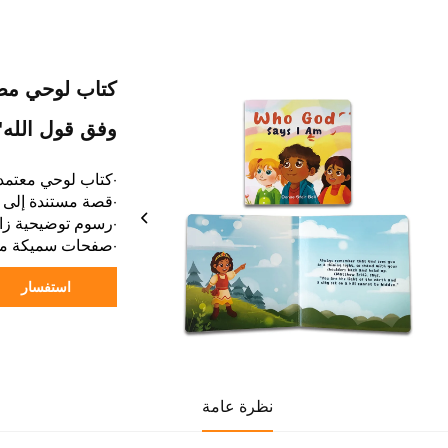
كتاب لوحي مصو
وفق قول الله"
·كتاب لوحي معتمد 
·قصة مستندة إلى ال
·رسوم توضيحية زا
·صفحات سميكة مصم
استفسار
نظرة عامة