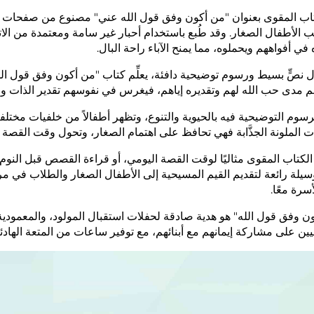
تاب المقوى بعنوان "من أكون وفق قول الله عني" مصنوع من صفحات سم
 الأطفال الصغار. وقد طُبع باستخدام أحبار غير سامة ومعتمدة من الاتحاد
في أفواههم ويحملوه، مما يمنح الآباء راحة البال.
 نصٍّ بسيط ورسوم توضيحية دافئة، يعلِّم كتاب "من أكون وفق قول ال
 مدى حب الله لهم وتقديره إياهم، فيغرس في نفوسهم تقدير الذات والإ
لرسوم التوضيحية فيه بالحيوية والتنوع، وتظهر أطفالاً من خلفيات مختلفة،
 الملونة الجذَّابة فهي تحافظ على اهتمام الصغار، وتحول وقت القصة إل
 الكتاب المقوى مثاليًا لوقت القصة اليومي، أو قراءة القصص قبل النوم، 
سيلة رائعة لتقديم القيم المسيحية إلى الأطفال الصغار والطلاب في م
أسرة معًا.
ن وفق قول الله" هو هدية صادقة لحفلات استقبال المولود، والمعمودية، وا
ين على مشاركة إيمانهم مع أبنائهم، مع توفير ساعات من المتعة الهاد