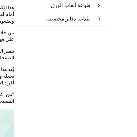
طباعة ألعاب الورق
هذا الك
أمام لعب
طباعة دفاتر مخصصة
ويضعوه 
من خلال
على فهم
تتميز ا
الصفحات
يُعد هذا
يجعله و
أفراد ال
"من أكو
المسيحي