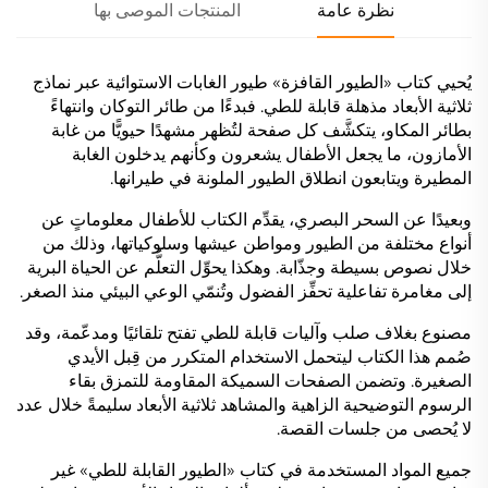
نظرة عامة
المنتجات الموصى بها
يُحيي كتاب «الطيور القافزة» طيور الغابات الاستوائية عبر نماذج
ثلاثية الأبعاد مذهلة قابلة للطي. فبدءًا من طائر التوكان وانتهاءً
بطائر المكاو، يتكشَّف كل صفحة لتُظهر مشهدًا حيويًّا من غابة
الأمازون، ما يجعل الأطفال يشعرون وكأنهم يدخلون الغابة
المطيرة ويتابعون انطلاق الطيور الملونة في طيرانها.
وبعيدًا عن السحر البصري، يقدِّم الكتاب للأطفال معلوماتٍ عن
أنواع مختلفة من الطيور ومواطن عيشها وسلوكياتها، وذلك من
خلال نصوص بسيطة وجذّابة. وهكذا يحوِّل التعلُّم عن الحياة البرية
إلى مغامرة تفاعلية تحفِّز الفضول وتُنمّي الوعي البيئي منذ الصغر.
مصنوع بغلاف صلب وآليات قابلة للطي تفتح تلقائيًا ومدعّمة، وقد
صُمم هذا الكتاب ليتحمل الاستخدام المتكرر من قِبل الأيدي
الصغيرة. وتضمن الصفحات السميكة المقاومة للتمزق بقاء
الرسوم التوضيحية الزاهية والمشاهد ثلاثية الأبعاد سليمةً خلال عدد
لا يُحصى من جلسات القصة.
جميع المواد المستخدمة في كتاب «الطيور القابلة للطي» غير