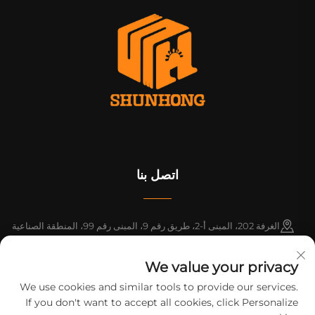
اتصل بنا
الغرفة 202، المبنى أ-2، طريق رقم 9، المبنى رقم 99، المنطقة الصناعية
باسيفيك، بلدة شينتانغ، مقاطعة زنغتشنغ، قوانغتشو، قوانغدونغ، الصين
We value your privacy
+86-18925142858
We use cookies and similar tools to provide our services.
If you don't want to accept all cookies, click Personalize
[email protected]