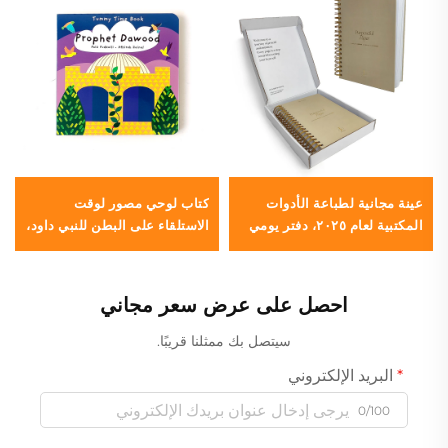
عينة مجانية لطباعة الأدوات
كتاب لوحي مصور لوقت
المكتبية لعام ٢٠٢٥، دفتر يومي
الاستلقاء على البطن للنبي داود،
مخصص، دفتر ملاحظات
قصة إسلامية للأطفال الرُّضَّع
مخصص، مقاسات A5 وA4 وA3،
مخطط حلزوني مع علبة ورقية
احصل على عرض سعر مجاني
حسب الطلب
سيتصل بك ممثلنا قريبًا.
البريد الإلكتروني
0/100