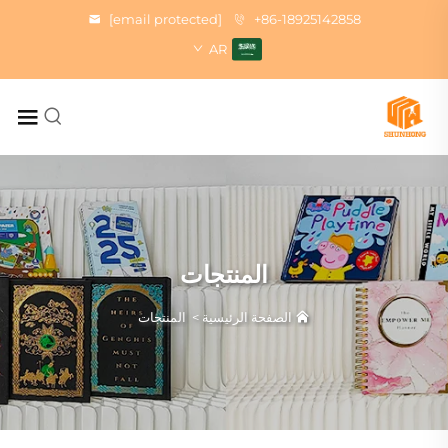
[email protected]
+86-18925142858
AR
المنتجات
الصفحة الرئيسية
>
المنتجات