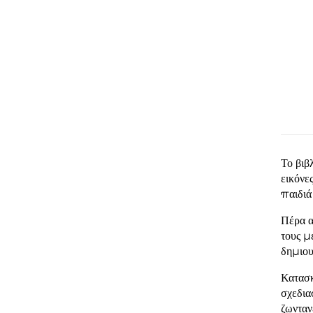
Το βιβ
εικόνε
παιδιά
Πέρα α
τους μ
δημιου
Κατασκ
σχεδια
ζωνταν