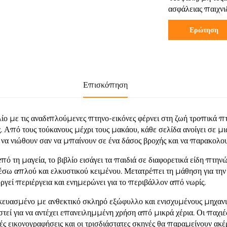
ασφάλειας παιχνι
Ερώτηση
Επισκόπηση
λίο με τις αναδιπλούμενες πτηνο-εικόνες φέρνει στη ζωή τροπικά 
ς. Από τους τούκανους μέχρι τους μακάου, κάθε σελίδα ανοίγει σε μι
 να νιώθουν σαν να μπαίνουν σε ένα δάσος βροχής και να παρακολο
πό τη μαγεία, το βιβλίο εισάγει τα παιδιά σε διαφορετικά είδη πτη
έσω απλού και ελκυστικού κειμένου. Μετατρέπει τη μάθηση για την
ργεί περιέργεια και ενημερώνει για το περιβάλλον από νωρίς.
ευασμένο με ανθεκτικό σκληρό εξώφυλλο και ενισχυμένους μηχανι
στεί για να αντέχει επανειλημμένη χρήση από μικρά χέρια. Οι παχιές,
ές εικονογραφήσεις και οι τρισδιάστατες σκηνές θα παραμείνουν ακ