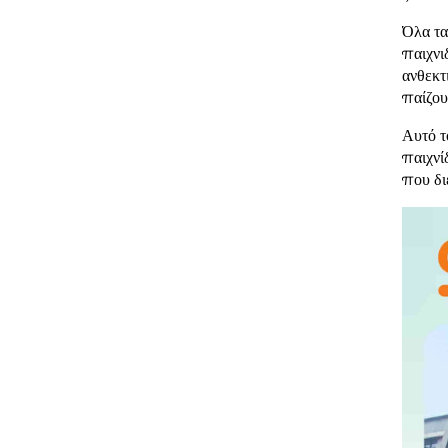
Όλα τα
παιχνι
ανθεκτ
παίζου
Αυτό τ
παιχνί
που δι