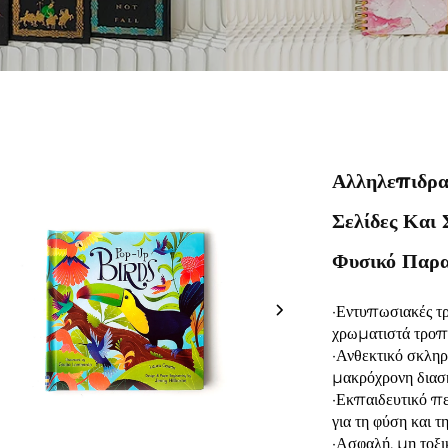
Αλληλεπιδρα
Σελίδες Και
Φυσικό Παρα
·Εντυπωσιακές τρ
χρωματιστά τροπ
·Ανθεκτικό σκληρ
μακρόχρονη διασ
·Εκπαιδευτικό πε
για τη φύση και τ
·Ασφαλή, μη τοξι