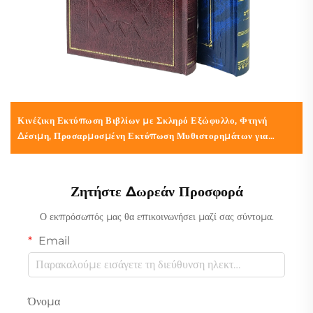
Κινέζικη Εκτύπωση Βιβλίων με Σκληρό Εξώφυλλο, Φτηνή
Δέσιμη, Προσαρμοσμένη Εκτύπωση Μυθιστορημάτων για
Ενήλικες, Ρομαντικά Βιβλία με Σκληρό Εξώφυλλο από Λινό
Ζητήστε Δωρεάν Προσφορά
Ο εκπρόσωπός μας θα επικοινωνήσει μαζί σας σύντομα.
Email
Όνομα