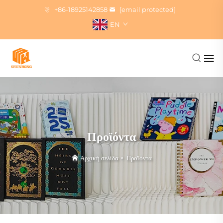
+86-18925142858
[email protected]
EN
Προϊόντα
Αρχική σελίδα
>
Προϊόντα