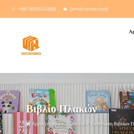
+86-18925142858
[email protected]
Αρ
Βιβλίο Πλακών
Αρχική σελίδα
>
Προϊόντα
>
Εκτύπωση Βιβλίων Γι