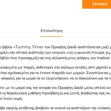
Ερώτηση
Επισκόπηση
ο βιβλίο «Tummy Time» του Προφήτη Δαυίδ αναπτύσσεται μαζί με 
ρίζει την οπτική ανάπτυξη των νεογνών, ενώ η φωτεινή πλευρά, γεμά
 βιβλίο που προσαρμόζεται στις αλλασσόμενες ανάγκες του παιδιού
ευασμένο με παχιές, ανθεκτικές στο σκίσιμο σελίδες από χαρτόνι κ
είναι σχεδιασμένο για το έντονο παιχνίδι των μωρών. Εκτυπώνεται 
 ασφαλές για τα μωρά να το εξερευνήσουν, να το δαγκώσουν και να τ
τε με το μικρό σας την ιστορία του Προφήτη Δαυίδ μέσω απλού κε
ά τη θρησκευτική μάθηση προσβάσιμη και ζεστή, βοηθώντας σας να
ό πολύ νωρίς.
ίβα υψηλής αντίθεσης βοηθούν τα νεογνά να αναπτύξουν την εστίαση