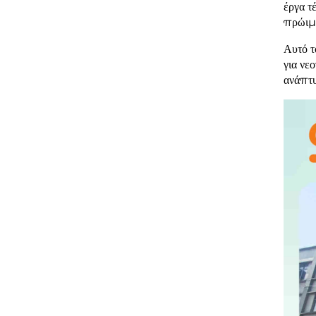
έργα τ
πρώιμη
Αυτό τ
για νε
ανάπτυ