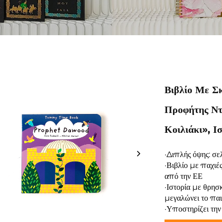
Βιβλίο Με Σ
Προφήτης Ντα
Κοιλιάκι», Ι
·Διπλής όψης: σε
·Βιβλίο με παχιέ
από την ΕΕ
·Ιστορία με θρη
μεγαλώνει το παι
·Υποστηρίζει τη