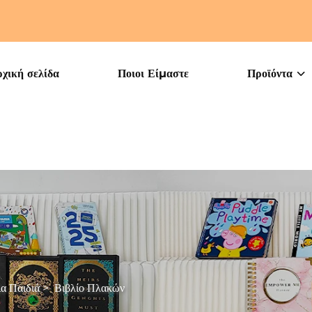
χική σελίδα
Ποιοι Είμαστε
Προϊόντα
α Παιδιά
>
Βιβλίο Πλακών