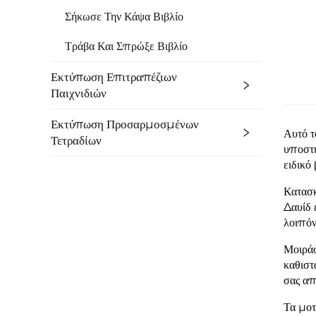
Σήκωσε Την Κάψα Βιβλίο
Τράβα Και Σπρώξε Βιβλίο
Εκτύπωση Επιτραπέζιων
Παιχνιδιών
Εκτύπωση Προσαρμοσμένων
Αυτό τ
Τετραδίων
υποστη
ειδικό
Κατασκ
Δαυίδ 
λοιπόν
Μοιράσ
καθιστ
σας απ
Τα μοτ