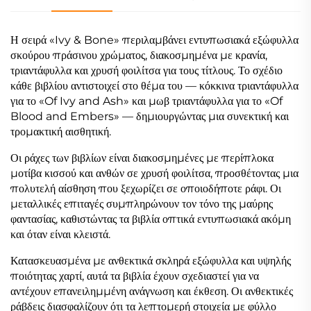
Η σειρά «Ivy & Bone» περιλαμβάνει εντυπωσιακά εξώφυλλα
σκούρου πράσινου χρώματος, διακοσμημένα με κρανία,
τριαντάφυλλα και χρυσή φοιλίτσα για τους τίτλους. Το σχέδιο
κάθε βιβλίου αντιστοιχεί στο θέμα του — κόκκινα τριαντάφυλλα
για το «Of Ivy and Ash» και μωβ τριαντάφυλλα για το «Of
Blood and Embers» — δημιουργώντας μια συνεκτική και
τρομακτική αισθητική.
Οι ράχες των βιβλίων είναι διακοσμημένες με περίπλοκα
μοτίβα κισσού και ανθών σε χρυσή φοιλίτσα, προσθέτοντας μια
πολυτελή αίσθηση που ξεχωρίζει σε οποιοδήποτε ράφι. Οι
μεταλλικές επιταγές συμπληρώνουν τον τόνο της μαύρης
φαντασίας, καθιστώντας τα βιβλία οπτικά εντυπωσιακά ακόμη
και όταν είναι κλειστά.
Κατασκευασμένα με ανθεκτικά σκληρά εξώφυλλα και υψηλής
ποιότητας χαρτί, αυτά τα βιβλία έχουν σχεδιαστεί για να
αντέχουν επανειλημμένη ανάγνωση και έκθεση. Οι ανθεκτικές
ράβδεις διασφαλίζουν ότι τα λεπτομερή στοιχεία με φύλλο