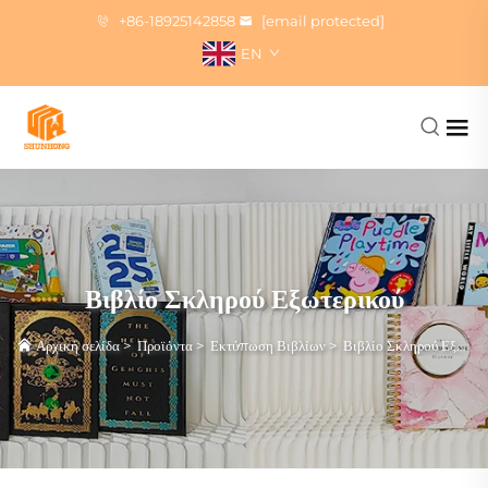
+86-18925142858
[email protected]
EN
Βιβλίο Σκληρού Εξωτερικού
Αρχική σελίδα
>
Προϊόντα
>
Εκτύπωση Βιβλίων
>
Βιβλίο Σκληρού Εξωτερικού