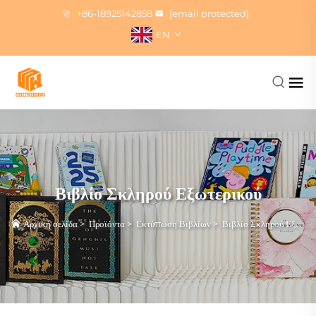
+86-18925142858
[email protected]
EN
Βιβλίο Σκληρού Εξωτερικού
Αρχική σελίδα
>
Προϊόντα
>
Εκτύπωση Βιβλίων
>
Βιβλίο Σκληρού Εξωτερικού