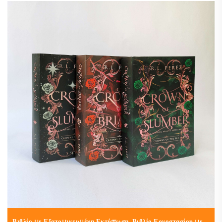
Βιβλίο με Εξατομικευμένη Εκτύπωση, Βιβλίο Εργοστασίου με