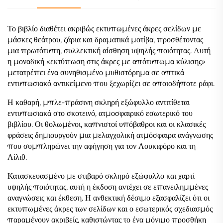
Το βιβλίο διαθέτει ακριβώς εκτυπωμένες άκρες σελίδων με
μάσκες θεάτρου, ζάρια και δραματικά μοτίβα, προσθέτοντας
μια πρωτότυπη, συλλεκτική αίσθηση υψηλής ποιότητας. Αυτή
η μοναδική «εκτύπωση στις άκρες με απότυπωμα κύλισης»
μετατρέπει ένα συνηθισμένο μυθιστόρημα σε οπτικά
εντυπωσιακό αντικείμενο που ξεχωρίζει σε οποιοδήποτε ράφι.
Η καθαρή, μπλε-πράσινη σκληρή εξώφυλλο αντιτίθεται
εντυπωσιακά στο σκοτεινό, ατμοσφαιρικό εσωτερικό του
βιβλίου. Οι θολωμένοι, καπνιστοί υπόβαθροι και οι κλασικές
φράσεις δημιουργούν μια μελαγχολική ατμόσφαιρα ανάγνωσης
που συμπληρώνει την αφήγηση για τον Λουκιφόρο και τη
Λίλιθ.
Κατασκευασμένο με στιβαρό σκληρό εξώφυλλο και χαρτί
υψηλής ποιότητας, αυτή η έκδοση αντέχει σε επανειλημμένες
αναγνώσεις και έκθεση. Η ανθεκτική δέσιμο εξασφαλίζει ότι οι
εκτυπωμένες άκρες των σελίδων και ο εσωτερικός σχεδιασμός
παραμένουν ακριβείς, καθιστώντας το ένα μόνιμο προσθήκη