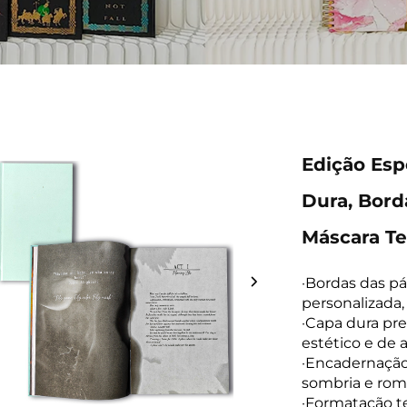
Edição Esp
Dura, Bor
Máscara Te
·Bordas das p
personalizada,
·Capa dura pr
estético e de 
·Encadernação 
sombria e rom
·Formatação te