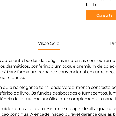
Lilith
Consulta
Visão Geral
Pr
ro apresenta bordas das páginas impressas com extremo c
os dramáticos, conferindo um toque premium de colecio
tes' transforma um romance convencional em uma peça
uer estante.
a dura na elegante tonalidade verde-menta contrasta pe
férico do livro. Os fundos desbotados e fumacentos, ju
iência de leitura melancólica que complementa a narrativa
ruído com capa dura resistente e papel de alta qualidade
ição contínua. A encadernação durável garante que as b