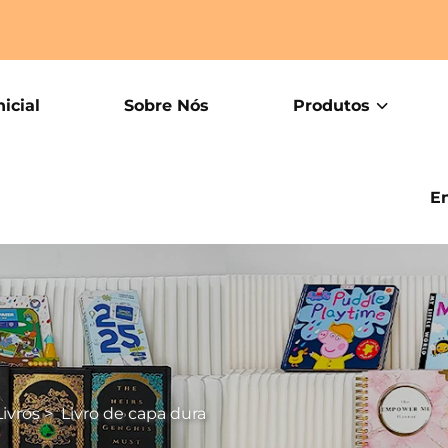
icial
Sobre Nós
Produtos
E
ivros
>
Livro de capa dura