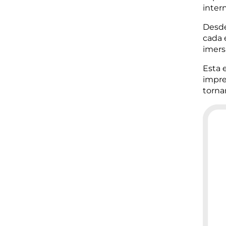
inter
Desde
cada 
imers
Esta 
impre
torna