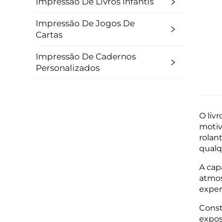
Impressão De Livros Infantis
Impressão De Jogos De
Cartas
Impressão De Cadernos
Personalizados
O liv
motiv
rolan
qualq
A cap
atmos
exper
Const
expos