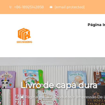
+86-18925142858
[email protected]
Página In
Livro de capa dura
Página Inicial
>
Produtos
>
Impressão De L