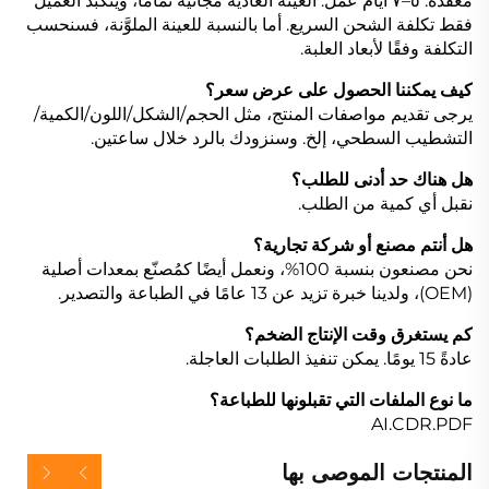
معقَّدة: ٥–٧ أيام عمل. العينة العادية مجانية تمامًا، ويتكبَّد العميل
فقط تكلفة الشحن السريع. أما بالنسبة للعينة الملوَّنة، فسنحسب
التكلفة وفقًا لأبعاد العلبة.
كيف يمكننا الحصول على عرض سعر؟
يرجى تقديم مواصفات المنتج، مثل الحجم/الشكل/اللون/الكمية/
التشطيب السطحي، إلخ. وسنزودك بالرد خلال ساعتين.
هل هناك حد أدنى للطلب؟
نقبل أي كمية من الطلب.
هل أنتم مصنع أو شركة تجارية؟
نحن مصنعون بنسبة 100%، ونعمل أيضًا كمُصنّع بمعدات أصلية
(OEM)، ولدينا خبرة تزيد عن 13 عامًا في الطباعة والتصدير.
كم يستغرق وقت الإنتاج الضخم؟
عادةً 15 يومًا. يمكن تنفيذ الطلبات العاجلة.
ما نوع الملفات التي تقبلونها للطباعة؟
AI.CDR.PDF
المنتجات الموصى بها