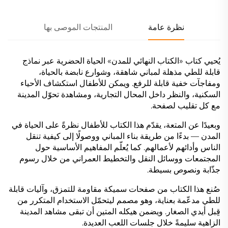
نظرة عامة
المنتجات الموصى بها
يُحيي كتاب «الكتاب النهائي للمدن» الحياة الحضرية عبر نماذج
قابلة للطي مذهلة لمباني شاهقة، وشوارع نابضة بالحياة،
ومفاجآت خفية قابلة للرفع. ويمكن للأطفال استكشاف الأحياء
السكنية، والنظر داخل المحال التجارية، ومشاهدة تحوّل المدينة
مع كل تقليب لصفحة.
وبعيدًا عن المتعة، يقدّم هذا الكتاب للأطفال نظرةً على الحياة في
المدن — بدءًا من طريقة بناء المباني ووصولًا إلى كيفية تنقل
الناس وأدائهم لأعمالهم. كما يُعلّم المفاهيم الأساسية حول
المجتمعات ووسائل النقل والتخطيط العمراني من خلال رسوم
جذّابة ونصوص بسيطة.
صُنع هذا الكتاب من صفحات سميكة مقاومة للتمزق، وآليات قابلة
للطي مدعّمة بعناية، وهو مصمم ليتحمّل الاستخدام المتكرر من
قِبل أيدي الصغار. ويضمن هيكله المتين أن تبقى مشاهد المدينة
الزاهية سليمةً خلال جلسات اللعب العديدة.