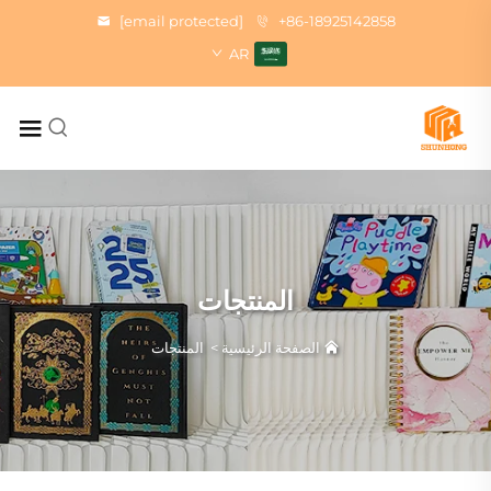
[email protected]
+86-18925142858
AR
المنتجات
الصفحة الرئيسية
>
المنتجات