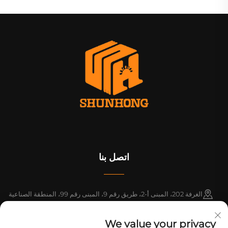
اتصل بنا
الغرفة 202، المبنى أ-2، طريق رقم 9، المبنى رقم 99، المنطقة الصناعية
باسيفيك، بلدة شينتانغ، مقاطعة زنغتشنغ، قوانغتشو، قوانغدونغ، الصين
We value your privacy