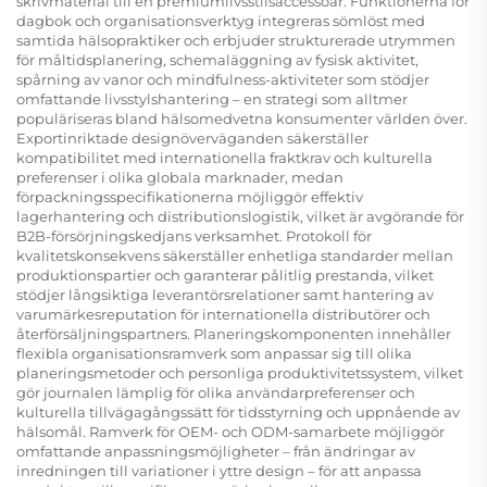
skrivmaterial till en premiumlivsstilsaccessoar. Funktionerna för
dagbok och organisationsverktyg integreras sömlöst med
samtida hälsopraktiker och erbjuder strukturerade utrymmen
för måltidsplanering, schemaläggning av fysisk aktivitet,
spårning av vanor och mindfulness-aktiviteter som stödjer
omfattande livsstylshantering – en strategi som alltmer
populäriseras bland hälsomedvetna konsumenter världen över.
Exportinriktade designöverväganden säkerställer
kompatibilitet med internationella fraktkrav och kulturella
preferenser i olika globala marknader, medan
förpackningsspecifikationerna möjliggör effektiv
lagerhantering och distributionslogistik, vilket är avgörande för
B2B-försörjningskedjans verksamhet. Protokoll för
kvalitetskonsekvens säkerställer enhetliga standarder mellan
produktionspartier och garanterar pålitlig prestanda, vilket
stödjer långsiktiga leverantörsrelationer samt hantering av
varumärkesreputation för internationella distributörer och
återförsäljningspartners. Planeringskomponenten innehåller
flexibla organisationsramverk som anpassar sig till olika
planeringsmetoder och personliga produktivitetssystem, vilket
gör journalen lämplig för olika användarpreferenser och
kulturella tillvägagångssätt för tidsstyrning och uppnående av
hälsomål. Ramverk för OEM- och ODM-samarbete möjliggör
omfattande anpassningsmöjligheter – från ändringar av
inredningen till variationer i yttre design – för att anpassa