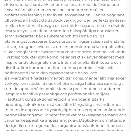
skrivmaterialshantverk, utformad för att möta de förändrade
kraven från hälsomedvetna konsumenter som söker
omfattande lösningar för livsstilsorganisation. Denna noggrant
tillverkade hårdtäckta dagbok verkliggör den perfekta syntesen
mellan funktionell design och estetisk elegans, med en distinkt
rosa yttre yta som tilltalar samtida hälsopålitliga entusiaster
som värdesätter både substans och stil i sina dagliga
planeringsaccessoarer. Luxusförpackningsansatsen säkerställer
att varje dagbok levereras som en premiumproduktupplevelse,
vilket speglar den växande marknadstrenden mot hälsoriktade
livsstilsprodukter som kombinerar praktisk användbarhet med
inspirerande designelement. Internationella B2B-köpare och
distributörer kommer att finna denna produkt särskilt väl
positionerad inom den expanderande hälsa- och
självvårdsmarknadssegmentet, där konsumenter allt mer söker
verktyg som stödjer deras helhetsmässiga hälsaresa samtidigt
som de upprätthåller professionella presentationsstandarder
lämpliga för olika personliga och professionella miljöer.
Hårdtäckt konstruktionsmetodik använder slitstarka
bindningstekniker som säkerställer långsiktig användbarhet,
medan de anpassade tryckmöjligheterna erbjuder omfattande
personaliseringsmöjligheter för privat märkesarrangemang och
varumärkesspecifika anpassningskrav. Dagbokens omfattande
designfilosofi integrerar flera organisationsfunktioner inom ett
enda elegant format, vilket möjliggör daglig schemaläggning,