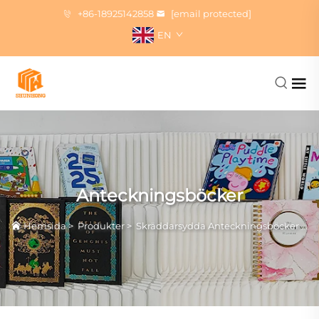
+86-18925142858
[email protected]
EN
Anteckningsböcker
Hemsida
>
Produkter
>
Skräddarsydda Anteckningsböcker Tryck