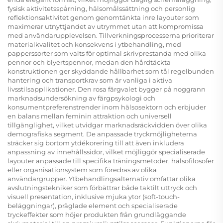
fysisk aktivitetsspårning, hälsomålssättning och personlig
reflektionsaktivitet genom genomtänkta inre layouter som
maximerar utnyttjandet av utrymmet utan att kompromissa
med användarupplevelsen. Tillverkningsprocesserna prioriterar
materialkvalitet och konsekvens i ytbehandling, med
papperssorter som valts för optimal skrivprestanda med olika
pennor och blyertspennor, medan den hårdtäckta
konstruktionen ger skyddande hållbarhet som tål regelbunden
hantering och transportkrav som är vanliga i aktiva
livsstilsapplikationer. Den rosa färgvalet bygger på noggrann
marknadsundersökning av färgpsykologi och
konsumentpreferenstrender inom hälsosektorn och erbjuder
en balans mellan feminin attraktion och universell
tillgänglighet, vilket utvidgar marknadsräckvidden över olika
demografiska segment. De anpassade tryckmöjligheterna
sträcker sig bortom ytdékorering till att även inkludera
anpassning av innehållssidor, vilket möjliggör specialiserade
layouter anpassade till specifika träningsmetoder, hälsofilosofer
eller organisationsystem som föredras av olika
användargrupper.
Ytbehandlingsalternativ
omfattar olika
avslutningstekniker som förbättrar både taktilt uttryck och
visuell presentation, inklusive mjuka ytor (soft-touch-
beläggningar), präglade element och specialiserade
tryckeffekter som höjer produkten från grundläggande