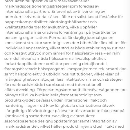
produkten till specifika varumärkeskrav eller
marknadspositioneringsstrategier som föredras av
internationella partners. Erfarenhet av tillverkning av
premiumskrivmaterial säkerställer en sofistikerad förståelse för
papperskompatibilitet, bindningshållbarhet och
kvalitetsstandarder för avslutning, vilka uppfyller
internationella marknadens förväntningar på lyxartiklar för
personlig organisation. Formatet för daglig journal ger en
konsekvent struktur samtidigt som den bibehåller flexibilitet för
individuell anpassning, vilket stödjer både etablering av rutiner
och kreativt uttryck inom ramen för hälsorelativ resa – en ram
som definierar samtida hälsosamma livsstilspraktiker.
Industriapplikationer omfattar personlig detaljhandel,
företagsbaserade hälsoprogram, kampanjer med reklamartiklar
samt hälsoprojekt vid utbildningsinstitutioner, vilket visar på
mångsidighet som stödjer flera intäktsströmmar och strategier
för marknadsinträde i samband med internationell
affärsutveckling. Förpackningskompatibilitetsöverväganden tar
hänsyn till olika butiksdisplayformat samtidigt som
produktskyddet bevaras under internationell frakt och
hantering i lager – ett krav för globala distributionsnätverk.
Långsiktiga förväntningar på leverantörsamarbete fokuserar på
kontinuerlig samarbetsutveckling av produkter,
säsongsbaserade designuppdateringar samt integration av
marknadstrender, vilket håller produktlinjen aktuell i takt med