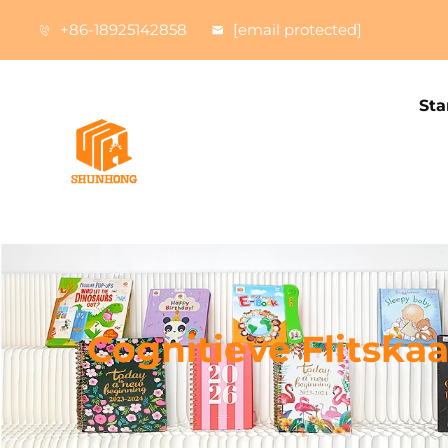
+86-18925142858
[email protected]
Sta
Cognitieve Flitska