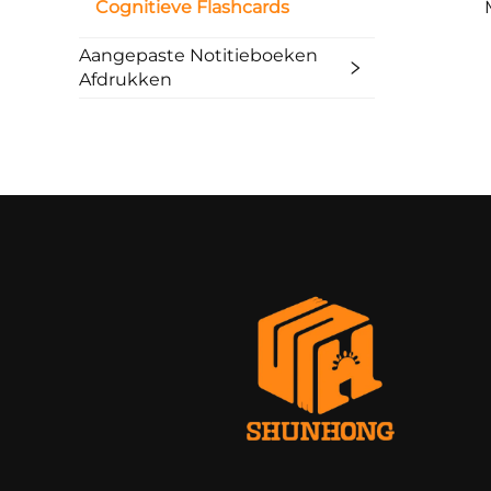
Cognitieve Flashcards
Spe
Aangepaste Notitieboeken
Afdrukken
F