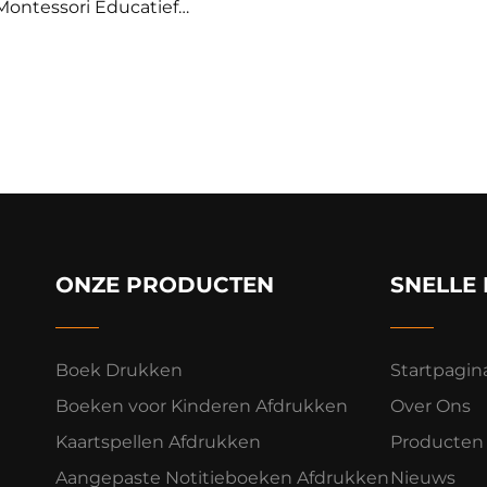
Montessori Educatief
elgoed Kinderen Leren
Aangepaste
litskaarten/Cognitieve
Kaarten Bordspellen
ONZE PRODUCTEN
SNELLE 
Boek Drukken
Startpagin
Boeken voor Kinderen Afdrukken
Over Ons
Kaartspellen Afdrukken
Producten
Aangepaste Notitieboeken Afdrukken
Nieuws