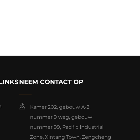
LINKS
NEEM CONTACT OP
a
Kamer 202, gebouw A-2,
nummer 9 weg, gebouw
nummer 99, Pacific Industrial
Zone, Xintang Town, Zengcheng