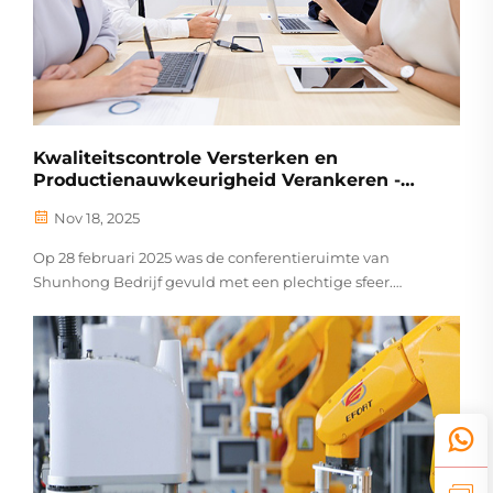
Kwaliteitscontrole Versterken en
Productienauwkeurigheid Verankeren -
Shunhong Bedrijf Houdt Speciale
Nov 18, 2025
Conferentie over Drukcontrole
Op 28 februari 2025 was de conferentieruimte van
Shunhong Bedrijf gevuld met een plechtige sfeer.
Bedrijfsleiding, hoofden van productieafdelingen,
kernleden van het kwaliteitscontroleteam en
operationele druktechnici kwamen samen om...