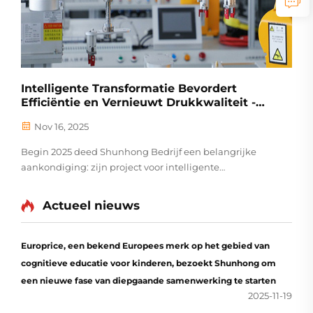
Intelligente Transformatie Bevordert
Efficiëntie en Vernieuwt Drukkwaliteit -
Shunhong Bedrijf Stimuleert Intelligente
Nov 16, 2025
Modernisering van Druksysteem
Begin 2025 deed Shunhong Bedrijf een belangrijke
aankondiging: zijn project voor intelligente
transformatie van het drukproductiesysteem is officieel
van kracht geworden, met een reeks nieuw
Actueel nieuws
technologisch materiaal, waaronder AI-robotarmen en
intelligente...
Europrice, een bekend Europees merk op het gebied van
cognitieve educatie voor kinderen, bezoekt Shunhong om
een nieuwe fase van diepgaande samenwerking te starten
2025-11-19