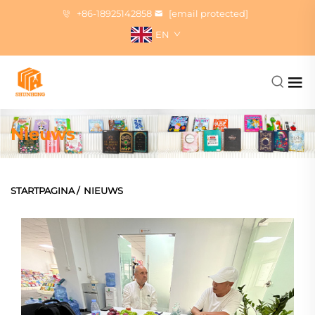
+86-18925142858
[email protected]
EN
Nieuws
STARTPAGINA
/
NIEUWS