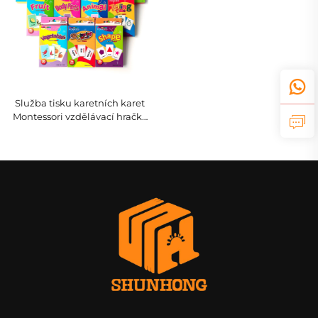
Služba tisku karetních karet
Montessori vzdělávací hračky
pro děti učící se pomocí
vlastních karetních her /
kognitivní karty deskové hry