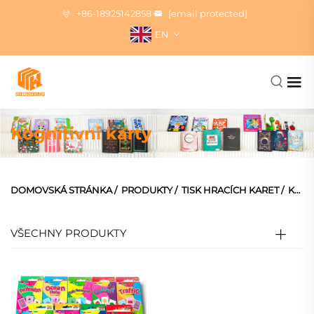
+86-18925142858
[email protected]
EN
Kognitivní karty
DOMOVSKÁ STRÁNKA
/
PRODUKTY
/
TISK HRACÍCH KARET
/
KOGNITIVNÍ FLASH KARTY
VŠECHNY PRODUKTY