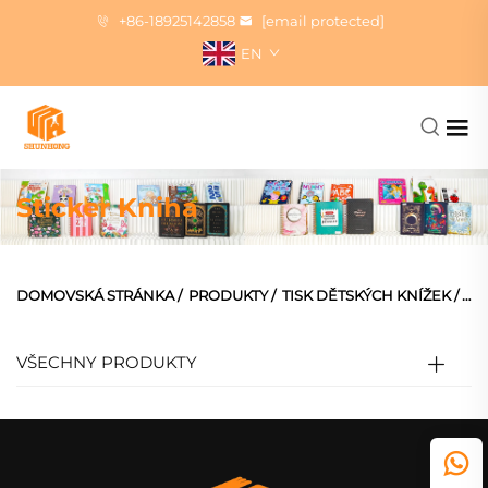
+86-18925142858
[email protected]
EN
Sticker Kniha
DOMOVSKÁ STRÁNKA
/
PRODUKTY
/
TISK DĚTSKÝCH KNÍŽEK
/
NÁ
VŠECHNY PRODUKTY