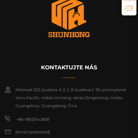
KONTAKTUJTE NÁS
Místnost 202, budova A-2, č. 9, budova č. 99, průmyslové
zóna Pacific, město Xintang, okres Zengcheng, město
Guangzhou, Guangdong, Čína
+86-18925142858
[email protected]