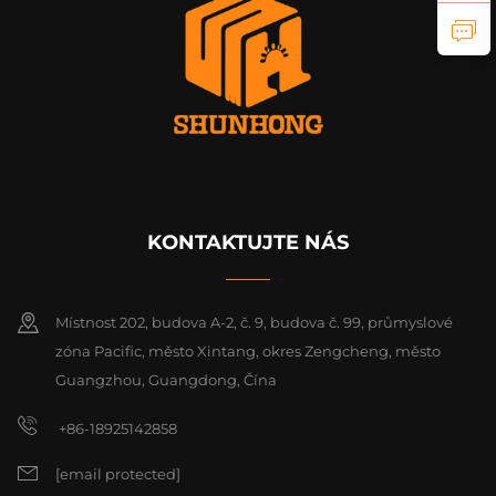
KONTAKTUJTE NÁS
Místnost 202, budova A-2, č. 9, budova č. 99, průmyslové
zóna Pacific, město Xintang, okres Zengcheng, město
Guangzhou, Guangdong, Čína
+86-18925142858
[email protected]