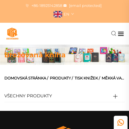
+86-18925142858
[email protected]
EN
Brožovaná kniha
DOMOVSKÁ STRÁNKA
/
PRODUKTY
/
TISK KNIŽEK
/
MĚKKÁ VAZBA KNIHA
VŠECHNY PRODUKTY