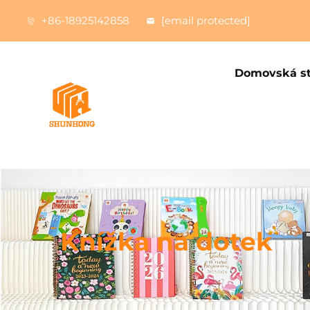
+86-18925142858
[email protected]
Domovská s
Knížka na dotek