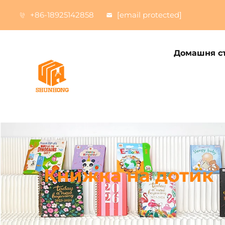
+86-18925142858
[email protected]
Домашня ст
Книжка на дотик