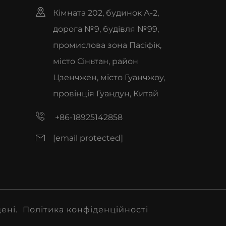
Кімната 202, будинок А-2,
дорога №9, будівля №99,
промислова зона Пасіфік,
місто Сіньтан, район
Цзенчжен, місто Гуанчжоу,
провінція Гуандун, Китай
+86-18925142858
[email protected]
щені.
Політика конфіденційності