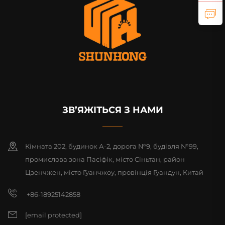
ЗВ’ЯЖІТЬСЯ З НАМИ
Кімната 202, будинок А-2, дорога №9, будівля №99,
промислова зона Пасіфік, місто Сіньтан, район
Цзенчжен, місто Гуанчжоу, провінція Гуандун, Китай
+86-18925142858
[email protected]