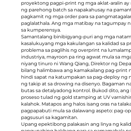
proyektong pagpi-print ng mga aklat-aralin ay
ng parehong batch sa napakahusay na pamanta
pagkamit ng mga order para sa pangmatagalan
paglalathala. Ang mga matibay na tagumpay na
sa kumperensya.
Samantalang binibigyang-puri ang mga nata
kasalukuyang mga kakulangan sa kalidad sa p
problema sa paglihis ng overprint na lumalam
industriya, mayroon pa ring agwat mula sa m
niyang tinuro ni Wang Qiang, Direktor ng Dep
bilang halimbawa ang kamakailang pag-print n
hindi sapat na katumpakan sa pag-deploy ng 
ng takip at sa drowing na disenyo. Bagaman n
butas sa detalyadong kontrol. Bukod dito, ang
proseso tulad ng gold stamping at UV varnish
kalahok. Matapos ang halos isang oras na tal
pagpapabuti mula sa dalawang aspeto: pag-op
pagsusuri sa kagamitan.
Upang epektibong palakasin ang linya ng kalid
pangunahing hakbang para sa pamamahala ng 