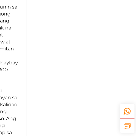
unin sa
gong
tang
ak na
at
aw at
amitan
ubaybay
300
a
ayan sa
kalidad
ing
so. Ang
ng
op sa