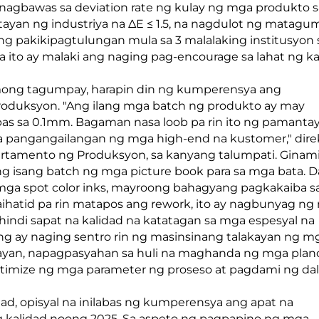
 nagbawas sa deviation rate ng kulay ng mga produkto s
yan ng industriya na ΔE ≤ 1.5, na nagdulot ng matagu
g pakikipagtulungan mula sa 3 malalaking institusyon 
 ito ay malaki ang naging pag-encourage sa lahat ng k
mong tagumpay, harapin din ng kumperensya ang
roduksyon. "Ang ilang mga batch ng produkto ay may
pas sa 0.1mm. Bagaman nasa loob pa rin ito ng pamanta
ga pangangailangan ng mga high-end na kustomer," dire
artamento ng Produksyon, sa kanyang talumpati. Ginami
g isang batch ng mga picture book para sa mga bata. Da
mga spot color inks, mayroong bahagyang pagkakaiba sa
aihatid pa rin matapos ang rework, ito ay nagbunyag n
 hindi sapat na kalidad na katatagan sa mga espesyal na
ing ay naging sentro rin ng masinsinang talakayan ng m
akayan, napagpasyahan sa huli na maghanda ng mga plan
timize ng mga parameter ng proseso at pagdami ng dal
ad, opisyal na inilabas ng kumperensya ang apat na
kalidad noong 2025. Sa aspeto ng pagpapino ng mga