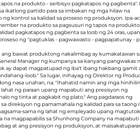
tapos na produkto - serbisyo pagkatapos ng pagbenta".
sa ikatlong partido para sa imbakan ng mga hilaw na
 ng kontrol sa kalidad sa proseso ng produksyon. Ipa-ac
ember na produkto sa pagsusuri ng tapos na produkto,
alidad pagkatapos ng pagbenta sa loob ng 24 oras, upa
seso ng "pagtuklas - pagwawasto - pagpapatunay - p
at ang bawat produktong nakalimbag ay kumakatawan s
 General Manager ng kumpanya sa kanyang pangwakas 
hok ay dapat magpatupad ng iba't ibang hakbang gamit
dahang-loob." Sa lugar, inihayag ng Direktor ng Produ
ng nasa unahan, na: "Ihahatid namin ang mga hinihili
 lahat ng paraan upang mapabuti ang presisyon ng
alo ng tinta at pagkabit ng plato." Ang pagdaraos ng
sa direksyon ng pamamahala ng kalidad para sa taong i
pinagsama-sama ng lahat ng empleyado upang magtutok
rsa na magpapabilis sa Shunhong Company na mapabuti
bag at ang presisyon ng produksyon, at maisakatupara