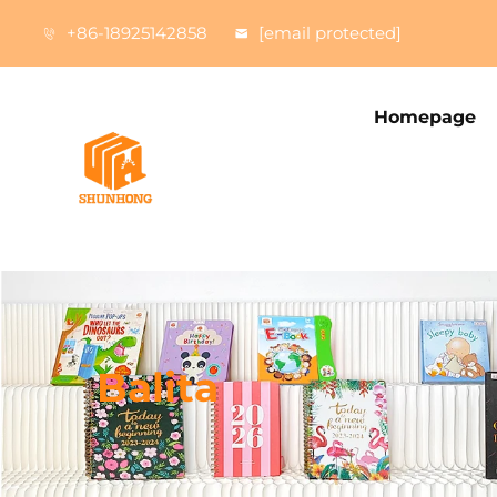
+86-18925142858
[email protected]
Homepage
Balita