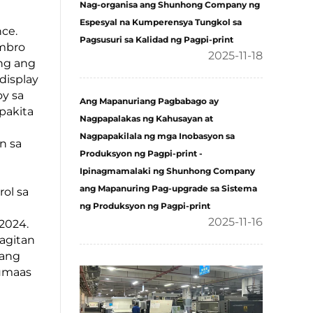
Nag-organisa ang Shunhong Company ng
Espesyal na Kumperensya Tungkol sa
ce.
Pagsusuri sa Kalidad ng Pagpi-print
mbro
2025-11-18
ang ang
display
y sa
Ang Mapanuriang Pagbabago ay
pakita
Nagpapalakas ng Kahusayan at
Nagpapakilala ng mga Inobasyon sa
n sa
Produksyon ng Pagpi-print -
Ipinagmamalaki ng Shunhong Company
ang Mapanuring Pag-upgrade sa Sistema
ol sa
ng Produksyon ng Pagpi-print
2025-11-16
2024.
agitan
mang
tumaas