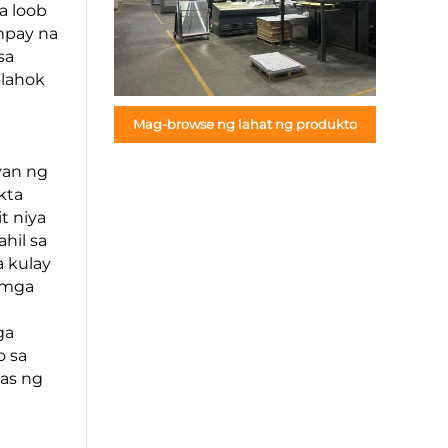
a loob
mpay na
sa
alahok
Mag-browse ng lahat ng produkto
yan ng
kta
t niya
hil sa
 kulay
g mga
ga
o sa
as ng