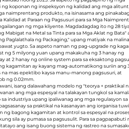
i ng koponan ng inspeksyon ng kalidad ang mga alitunt
mga naimprentang produkto, na isinasama ang pinakaba
 Kalidad at Paraan ng Pagsusuri para sa Mga Naimpren
gailangan ng mga kliyente. Magdadagdag ito ng 28 tiy
g Mabigat na Metal sa Tinta para sa Mga Aklat ng Bata" 
o ng Paglalathala ng Packaging," upang matiyak na malin
a bawat yugto. Sa aspeto naman ng pag-upgrade ng kag
est ng 5 milyong yuan upang makakuha ng 3 hanay ng
ay at 2 hanay ng online system para sa eksaktong pags
ng kagamitan ay kayang mag-automatikong suriin ang 
s na mas epektibo kaysa manu-manong pagsusuri, at
oob ng 0.02mm.
wani, isang dalawahang modelo ng "teorya + praktikal n
wanan ang mga espesyal na talakayan tungkol sa kamal
 sa industriya upang ipaliwanag ang mga regulasyon sa 
agsasanay sa praktikal na kasanayan ang iorganisa tuw
n ng bagong kagamitan at kontrol sa espesyal na prose
ng sila ay pumasa sa pagsusulit. Para sa pagpapabuti 
atayo ang isang buong sistema ng rastreo na sumasak