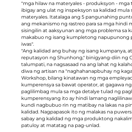
"mga hilaw na materyales - produksyon - mga 
ibigay ang ulat ng inspeksyon sa kalidad mula 
materyales. Itatalaga ang 5 pangunahing punto
ang mekanismo ng rastreo para sa mga hindi m
sisingilin at aaksyunan ang mga problema sa k
makabuo ng isang kumpletong napupunong pro
iwas".
"Ang kalidad ang buhay ng isang kumpanya, 
reputasyon ng Shunhong," binigyang-diin ng
talumpati, na nagsasaad na ang lahat ng kala
diwa ng artisan na "naghahanapbuhay ng kagan
Workshop, bilang kinatawan ng mga empleyado
kumperensya sa bawat operator, at gagawa ng
paglilimbag mula sa mga detalye tulad ng pagh
kumperensyang ito ay hindi lamang naglilinaw 
kundi nagbubuo rin ng matibay na lakas na 
kalidad. Nagpapasok ito ng malakas na puwe
sabay ang kalidad ng mga produktong nakalim
patuloy at matatag na pag-unlad.