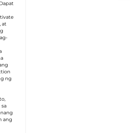
 Dapat
tivate
 at
ng
ag-
a
na
 ang
ction
ng ng
to,
 sa
 nang
n ang