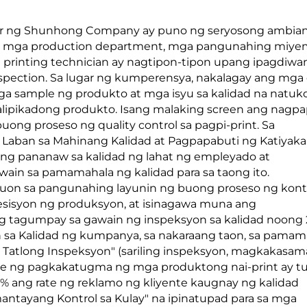
ter ng Shunhong Company ay puno ng seryosong ambian
 mga production department, mga pangunahing miye
na printing technician ay nagtipon-tipon upang ipagdiw
nspection. Sa lugar ng kumperensya, nakalagay ang mga 
 sample ng produkto at mga isyu sa kalidad na natuko
alipikadong produkto. Isang malaking screen ang nagpa
uong proseso ng quality control sa pagpi-print. Sa
aban sa Mahinang Kalidad at Pagpapabuti ng Katiyaka
ang pananaw sa kalidad ng lahat ng empleyado at
in sa pamamahala ng kalidad para sa taong ito.
on sa pangunahing layunin ng buong proseso ng kontr
resisyon ng produksyon, at isinagawa muna ang
tagumpay sa gawain ng inspeksyon sa kalidad noong 
n sa Kalidad ng kumpanya, sa nakaraang taon, sa pamam
 Tatlong Inspeksyon" (sariling inspeksyon, magkakasa
rate ng pagkakatugma ng mga produktong nai-print ay 
% ang rate ng reklamo ng kliyente kaugnay ng kalidad
antayang Kontrol sa Kulay" na ipinatupad para sa mga