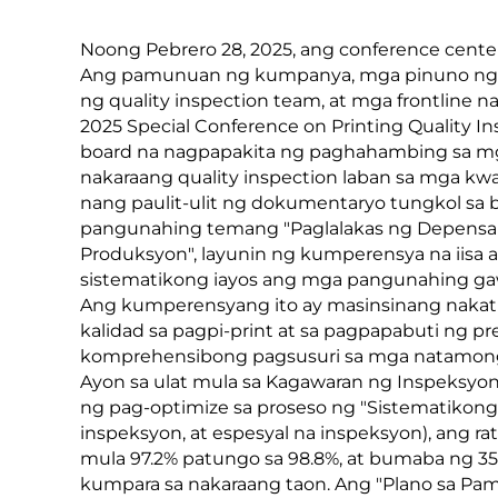
Noong Pebrero 28, 2025, ang conference cen
Ang pamunuan ng kumpanya, mga pinuno ng
ng quality inspection team, at mga frontline 
2025 Special Conference on Printing Quality I
board na nagpapakita ng paghahambing sa mga
nakaraang quality inspection laban sa mga kw
nang paulit-ulit ng dokumentaryo tungkol sa b
pangunahing temang "Paglalakas ng Depensa L
Produksyon", layunin ng kumperensya na iisa 
sistematikong iayos ang mga pangunahing gawa
Ang kumperensyang ito ay masinsinang nakatu
kalidad sa pagpi-print at sa pagpapabuti ng p
komprehensibong pagsusuri sa mga natamong 
Ayon sa ulat mula sa Kagawaran ng Inspeksyo
ng pag-optimize sa proseso ng "Sistematikong
inspeksyon, at espesyal na inspeksyon), ang 
mula 97.2% patungo sa 98.8%, at bumaba ng 35
kumpara sa nakaraang taon. Ang "Plano sa Pam