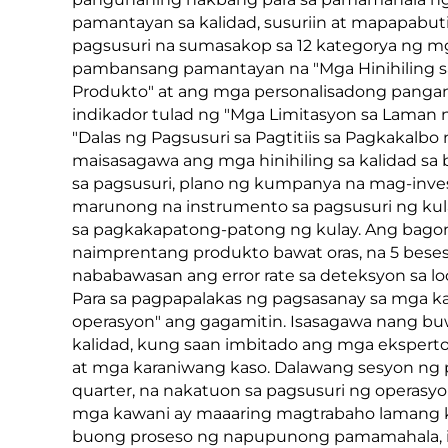
pamantayan sa kalidad, susuriin at mapapabut
pagsusuri na sumasakop sa 12 kategorya ng 
pambansang pamantayan na "Mga Hinihiling sa
Produkto" at ang mga personalisadong pangan
indikador tulad ng "Mga Limitasyon sa Laman n
"Dalas ng Pagsusuri sa Pagtitiis sa Pagkakalb
maisasagawa ang mga hinihiling sa kalidad s
sa pagsusuri, plano ng kumpanya na mag-inv
marunong na instrumento sa pagsusuri ng kul
sa pagkakapatong-patong ng kulay. Ang bago
naimprentang produkto bawat oras, na 5 bese
nababawasan ang error rate sa deteksyon sa l
Para sa pagpapalakas ng pagsasanay sa mga ka
operasyon" ang gagamitin. Isasagawa nang bu
kalidad, kung saan imbitado ang mga eksperto
at mga karaniwang kaso. Dalawang sesyon ng p
quarter, na nakatuon sa pagsusuri ng operasyo
mga kawani ay maaaring magtrabaho lamang ku
buong proseso ng napupunong pamamahala, it