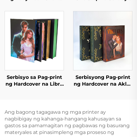
100 Hayop na Salita
sa Pag-print ng Libro
Edukasyon na
Mataas na Kalidad na
Hardcover na Board
Sprayed Edge na Pag-
Book
print ng Libro
Hardcover na Photo
Book na may Gintong
Gilya
Serbisyo sa Pag-print
Serbisyong Pag-print
ng Hardcover na Libro
ng Hardcover na Aklat
Self Publishing
na May Kulay, Nobela
Pasadyang Pag-print
na Pasadya na May
ng Romanza na
Pininturahan ang mga
Nobela na may
Gilid
Ang bagong tagagawa ng mga printer ay
Sprayed Edges
nagbibigay ng kahanga-hangang kahusayan sa
gastos sa pamamagitan ng pagbawas ng basurang
materyales at pinasimpleng mga proseso ng