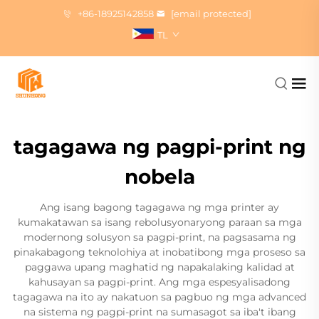
+86-18925142858
[email protected]
TL
tagagawa ng pagpi-print ng
nobela
Ang isang bagong tagagawa ng mga printer ay
kumakatawan sa isang rebolusyonaryong paraan sa mga
modernong solusyon sa pagpi-print, na pagsasama ng
pinakabagong teknolohiya at inobatibong mga proseso sa
paggawa upang maghatid ng napakalaking kalidad at
kahusayan sa pagpi-print. Ang mga espesyalisadong
tagagawa na ito ay nakatuon sa pagbuo ng mga advanced
na sistema ng pagpi-print na sumasagot sa iba't ibang