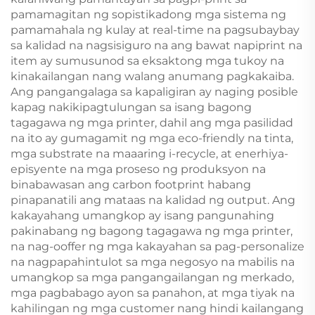
pamamagitan ng sopistikadong mga sistema ng
pamamahala ng kulay at real-time na pagsubaybay
sa kalidad na nagsisiguro na ang bawat napiprint na
item ay sumusunod sa eksaktong mga tukoy na
kinakailangan nang walang anumang pagkakaiba.
Ang pangangalaga sa kapaligiran ay naging posible
kapag nakikipagtulungan sa isang bagong
tagagawa ng mga printer, dahil ang mga pasilidad
na ito ay gumagamit ng mga eco-friendly na tinta,
mga substrate na maaaring i-recycle, at enerhiya-
episyente na mga proseso ng produksyon na
binabawasan ang carbon footprint habang
pinapanatili ang mataas na kalidad ng output. Ang
kakayahang umangkop ay isang pangunahing
pakinabang ng bagong tagagawa ng mga printer,
na nag-ooffer ng mga kakayahan sa pag-personalize
na nagpapahintulot sa mga negosyo na mabilis na
umangkop sa mga pangangailangan ng merkado,
mga pagbabago ayon sa panahon, at mga tiyak na
kahilingan ng mga customer nang hindi kailangang