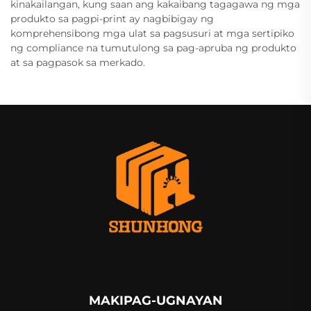
kinakailangan, kung saan ang kakaibang tagagawa ng mga
produkto sa pagpi-print ay nagbibigay ng
komprehensibong mga ulat sa pagsusuri at mga sertipiko
ng compliance na tumutulong sa pag-apruba ng produkto
at sa pagpasok sa merkado.
MAKIPAG-UGNAYAN