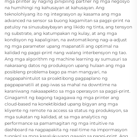
mga printer ay naging pinipiling partner ng mga negosyo
na humihingi ng kahusayan at kahusayan. Ang
teknolohiyang ito ng integrasyon ay kasama ang mga
advanced na sensor sa buong kagamitan sa pagpi-print na
patuloy na sinusubaybayan ang likido ng tinta, ang tensyon
ng substrate, ang katumpakan ng kulay, at ang mga
kondisyon ng kapaligiran, na awtomatikong nag-a-adjust
ng mga parameter upang mapanatili ang optimal na
kalidad ng pagpi-print nang walang interbensyon ng tao.
Ang mga algorithm ng machine learning ay sumusuri sa
nakaraang datos ng produksyon upang hulaan ang mga
posibleng problema bago pa man mangyari, na
nagpapahintulot sa proaktibong pagpaplano ng
pagpapanatili at pag-iwas sa mahal na downtime na
karaniwang nakaaapekto sa mga operasyon sa pagpi-print.
Ginagamit ng bagong tagagawa ng mga printer ang
cloud-based na konektibidad upang bigyan ang mga
kliyente ng remote na access sa status ng produksyon, sa
mga sukatan ng kalidad, at sa mga analytics ng
performance sa pamamagitan ng mga intuitive na
dashboard na nagpapakita ng real-time na impormasyon
tungkol sa mga kasalukuyang gawain sa pagpi-print. Ang