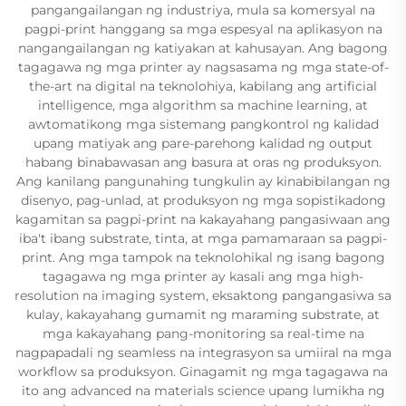
pangangailangan ng industriya, mula sa komersyal na
pagpi-print hanggang sa mga espesyal na aplikasyon na
nangangailangan ng katiyakan at kahusayan. Ang bagong
tagagawa ng mga printer ay nagsasama ng mga state-of-
the-art na digital na teknolohiya, kabilang ang artificial
intelligence, mga algorithm sa machine learning, at
awtomatikong mga sistemang pangkontrol ng kalidad
upang matiyak ang pare-parehong kalidad ng output
habang binabawasan ang basura at oras ng produksyon.
Ang kanilang pangunahing tungkulin ay kinabibilangan ng
disenyo, pag-unlad, at produksyon ng mga sopistikadong
kagamitan sa pagpi-print na kakayahang pangasiwaan ang
iba't ibang substrate, tinta, at mga pamamaraan sa pagpi-
print. Ang mga tampok na teknolohikal ng isang bagong
tagagawa ng mga printer ay kasali ang mga high-
resolution na imaging system, eksaktong pangangasiwa sa
kulay, kakayahang gumamit ng maraming substrate, at
mga kakayahang pang-monitoring sa real-time na
nagpapadali ng seamless na integrasyon sa umiiral na mga
workflow sa produksyon. Ginagamit ng mga tagagawa na
ito ang advanced na materials science upang lumikha ng