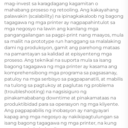
mag-invest sa karagdagang kagamitan o
mahabang proseso ng retooling. Ang kakayahang
palawakin (scalability) na ipinagkakaloob ng bagong
tagagawa ng mga printer ay nagpapahintulot sa
mga negosyo na lawin ang kanilang mga
pangangailangan sa pagpi-print nang maayos, mula
sa maliit na prototype run hanggang sa malalaking
dami ng produksyon, gamit ang parehong mataas
na pamantayan sa kalidad at episyenteng mga
proseso. Ang teknikal na suporta mula sa isang
bagong tagagawa ng mga printer ay kasama ang
komprehensibong mga programa sa pagsasanay,
patuloy na mga serbisyo sa pagpapanatili, at mabilis
na tulong sa pagtukoy at paglutas ng problema
(troubleshooting) na nagsisiguro ng
pinakamababang downtime at pinakamataas na
produktibidad para sa operasyon ng mga kliyente.
Ang pagpapabilis ng inobasyon ay nangyayari
kapag ang mga negosyo ay nakikipagtulungan sa
isang bagong tagagawa ng mga printer, na kung