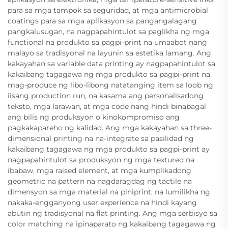
para sa mga tampok sa seguridad, at mga antimicrobial
coatings para sa mga aplikasyon sa pangangalagang
pangkalusugan, na nagpapahintulot sa paglikha ng mga
functional na produkto sa pagpi-print na umaabot nang
malayo sa tradisyonal na layunin sa estetika lamang. Ang
kakayahan sa variable data printing ay nagpapahintulot sa
kakaibang tagagawa ng mga produkto sa pagpi-print na
mag-produce ng libo-libong natatanging item sa loob ng
iisang production run, na kasama ang personalisadong
teksto, mga larawan, at mga code nang hindi binabagal
ang bilis ng produksyon o kinokompromiso ang
pagkakapareho ng kalidad. Ang mga kakayahan sa three-
dimensional printing na na-integrate sa pasilidad ng
kakaibang tagagawa ng mga produkto sa pagpi-print ay
nagpapahintulot sa produksyon ng mga textured na
ibabaw, mga raised element, at mga kumplikadong
geometric na pattern na nagdaragdag ng tactile na
dimensyon sa mga material na piniprint, na lumilikha ng
nakaka-engganyong user experience na hindi kayang
abutin ng tradisyonal na flat printing. Ang mga serbisyo sa
color matching na ipinaparato ng kakaibang tagagawa ng