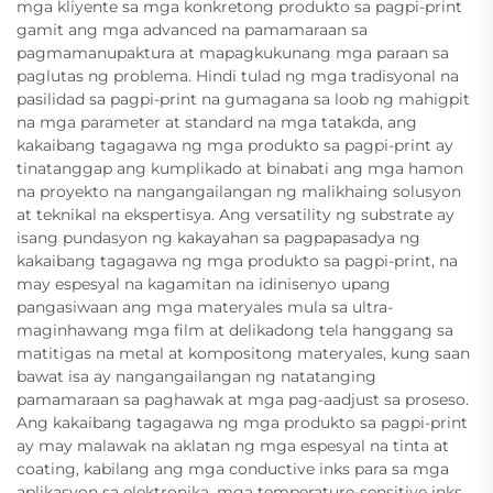
mga kliyente sa mga konkretong produkto sa pagpi-print
gamit ang mga advanced na pamamaraan sa
pagmamanupaktura at mapagkukunang mga paraan sa
paglutas ng problema. Hindi tulad ng mga tradisyonal na
pasilidad sa pagpi-print na gumagana sa loob ng mahigpit
na mga parameter at standard na mga tatakda, ang
kakaibang tagagawa ng mga produkto sa pagpi-print ay
tinatanggap ang kumplikado at binabati ang mga hamon
na proyekto na nangangailangan ng malikhaing solusyon
at teknikal na ekspertisya. Ang versatility ng substrate ay
isang pundasyon ng kakayahan sa pagpapasadya ng
kakaibang tagagawa ng mga produkto sa pagpi-print, na
may espesyal na kagamitan na idinisenyo upang
pangasiwaan ang mga materyales mula sa ultra-
maginhawang mga film at delikadong tela hanggang sa
matitigas na metal at kompositong materyales, kung saan
bawat isa ay nangangailangan ng natatanging
pamamaraan sa paghawak at mga pag-aadjust sa proseso.
Ang kakaibang tagagawa ng mga produkto sa pagpi-print
ay may malawak na aklatan ng mga espesyal na tinta at
coating, kabilang ang mga conductive inks para sa mga
aplikasyon sa elektronika, mga temperature-sensitive inks