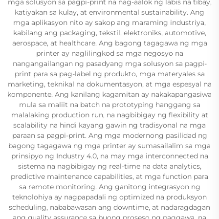
mga solusyon sa pagpi-print na nag-aalok ng labis na tibay,
katiyakan sa kulay, at environmental sustainability. Ang
mga aplikasyon nito ay sakop ang maraming industriya,
kabilang ang packaging, tekstil, elektroniks, automotive,
aerospace, at healthcare. Ang bagong tagagawa ng mga
printer ay naglilingkod sa mga negosyo na
nangangailangan ng pasadyang mga solusyon sa pagpi-
print para sa pag-label ng produkto, mga materyales sa
marketing, teknikal na dokumentasyon, at mga espesyal na
komponente. Ang kanilang kagamitan ay nakakapangasiwa
mula sa maliit na batch na prototyping hanggang sa
malalaking production run, na nagbibigay ng flexibility at
scalability na hindi kayang gawin ng tradisyonal na mga
paraan sa pagpi-print. Ang mga modernong pasilidad ng
bagong tagagawa ng mga printer ay sumasailalim sa mga
prinsipyo ng Industry 4.0, na may mga interconnected na
sistema na nagbibigay ng real-time na data analytics,
predictive maintenance capabilities, at mga function para
sa remote monitoring. Ang ganitong integrasyon ng
teknolohiya ay nagpapadali ng optimized na produksyon
scheduling, nababawasan ang downtime, at nadaragdagan
ang quality assurance sa buong proseso ng paggawa, na