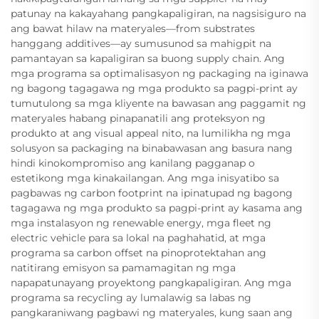
patunay na kakayahang pangkapaligiran, na nagsisiguro na
ang bawat hilaw na materyales—from substrates
hanggang additives—ay sumusunod sa mahigpit na
pamantayan sa kapaligiran sa buong supply chain. Ang
mga programa sa optimalisasyon ng packaging na iginawa
ng bagong tagagawa ng mga produkto sa pagpi-print ay
tumutulong sa mga kliyente na bawasan ang paggamit ng
materyales habang pinapanatili ang proteksyon ng
produkto at ang visual appeal nito, na lumilikha ng mga
solusyon sa packaging na binabawasan ang basura nang
hindi kinokompromiso ang kanilang pagganap o
estetikong mga kinakailangan. Ang mga inisyatibo sa
pagbawas ng carbon footprint na ipinatupad ng bagong
tagagawa ng mga produkto sa pagpi-print ay kasama ang
mga instalasyon ng renewable energy, mga fleet ng
electric vehicle para sa lokal na paghahatid, at mga
programa sa carbon offset na pinoprotektahan ang
natitirang emisyon sa pamamagitan ng mga
napapatunayang proyektong pangkapaligiran. Ang mga
programa sa recycling ay lumalawig sa labas ng
pangkaraniwang pagbawi ng materyales, kung saan ang