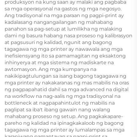
produksyon na kung saan ay malaki ang pagbaba
sa mga operasyonal na gastos ng mga negosyo.
Ang tradisyonal na mga paraan ng pagpi-print ay
kadalasang nangangailangan ng mahabang
panahon sa pag-setup at lumilikha ng malaking
dami ng basura habang nasa proseso ng kalibrasyon
at pagsusuri ng kalidad, ngunit ang bagong
tagagawa ng mga printer ay nawawala ang mga
inefisiensyang ito sa pamamagitan ng eksaktong
inhinyerya at mga sistema ng madiskarte na
awtomasyon. Ang mga kumpanya na
nakikipagtulungan sa isang bagong tagagawa ng
mga printer ay nakakaranas ng mas mabilis na oras
ng pagpapahatid dahil sa mga advanced na digital
na workflow na nag-aalis ng mga tradisyonal na
bottleneck at nagpapahintulot ng mabilis na
paglipat sa iba't ibang gawain nang walang
mahabang proseso ng setup. Ang pagkakapare-
pareho ng kalidad na ipinagkakaloob ng bagong
tagagawa ng mga printer ay lumalampas sa mga
karaniwang pamantayan sa pagpi-print sa