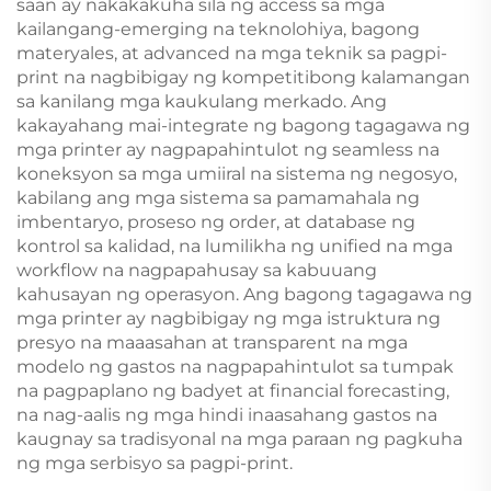
saan ay nakakakuha sila ng access sa mga
kailangang-emerging na teknolohiya, bagong
materyales, at advanced na mga teknik sa pagpi-
print na nagbibigay ng kompetitibong kalamangan
sa kanilang mga kaukulang merkado. Ang
kakayahang mai-integrate ng bagong tagagawa ng
mga printer ay nagpapahintulot ng seamless na
koneksyon sa mga umiiral na sistema ng negosyo,
kabilang ang mga sistema sa pamamahala ng
imbentaryo, proseso ng order, at database ng
kontrol sa kalidad, na lumilikha ng unified na mga
workflow na nagpapahusay sa kabuuang
kahusayan ng operasyon. Ang bagong tagagawa ng
mga printer ay nagbibigay ng mga istruktura ng
presyo na maaasahan at transparent na mga
modelo ng gastos na nagpapahintulot sa tumpak
na pagpaplano ng badyet at financial forecasting,
na nag-aalis ng mga hindi inaasahang gastos na
kaugnay sa tradisyonal na mga paraan ng pagkuha
ng mga serbisyo sa pagpi-print.