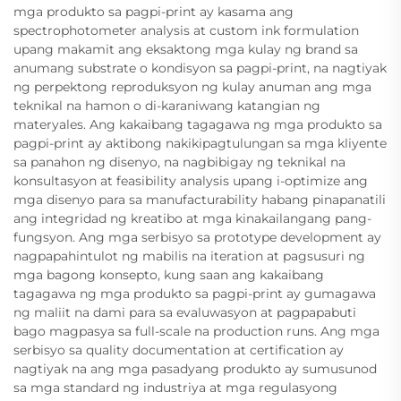
mga produkto sa pagpi-print ay kasama ang
spectrophotometer analysis at custom ink formulation
upang makamit ang eksaktong mga kulay ng brand sa
anumang substrate o kondisyon sa pagpi-print, na nagtiyak
ng perpektong reproduksyon ng kulay anuman ang mga
teknikal na hamon o di-karaniwang katangian ng
materyales. Ang kakaibang tagagawa ng mga produkto sa
pagpi-print ay aktibong nakikipagtulungan sa mga kliyente
sa panahon ng disenyo, na nagbibigay ng teknikal na
konsultasyon at feasibility analysis upang i-optimize ang
mga disenyo para sa manufacturability habang pinapanatili
ang integridad ng kreatibo at mga kinakailangang pang-
fungsyon. Ang mga serbisyo sa prototype development ay
nagpapahintulot ng mabilis na iteration at pagsusuri ng
mga bagong konsepto, kung saan ang kakaibang
tagagawa ng mga produkto sa pagpi-print ay gumagawa
ng maliit na dami para sa evaluwasyon at pagpapabuti
bago magpasya sa full-scale na production runs. Ang mga
serbisyo sa quality documentation at certification ay
nagtiyak na ang mga pasadyang produkto ay sumusunod
sa mga standard ng industriya at mga regulasyong