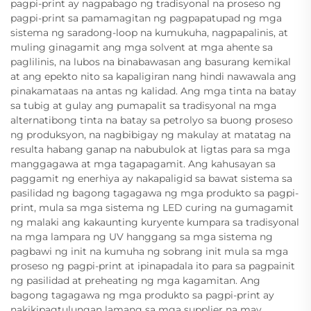
pagpi-print ay nagpabago ng tradisyonal na proseso ng
pagpi-print sa pamamagitan ng pagpapatupad ng mga
sistema ng saradong-loop na kumukuha, nagpapalinis, at
muling ginagamit ang mga solvent at mga ahente sa
paglilinis, na lubos na binabawasan ang basurang kemikal
at ang epekto nito sa kapaligiran nang hindi nawawala ang
pinakamataas na antas ng kalidad. Ang mga tinta na batay
sa tubig at gulay ang pumapalit sa tradisyonal na mga
alternatibong tinta na batay sa petrolyo sa buong proseso
ng produksyon, na nagbibigay ng makulay at matatag na
resulta habang ganap na nabubulok at ligtas para sa mga
manggagawa at mga tagapagamit. Ang kahusayan sa
paggamit ng enerhiya ay nakapaligid sa bawat sistema sa
pasilidad ng bagong tagagawa ng mga produkto sa pagpi-
print, mula sa mga sistema ng LED curing na gumagamit
ng malaki ang kakaunting kuryente kumpara sa tradisyonal
na mga lampara ng UV hanggang sa mga sistema ng
pagbawi ng init na kumuha ng sobrang init mula sa mga
proseso ng pagpi-print at ipinapadala ito para sa pagpainit
ng pasilidad at preheating ng mga kagamitan. Ang
bagong tagagawa ng mga produkto sa pagpi-print ay
nakikipagtulungan lamang sa mga supplier na may