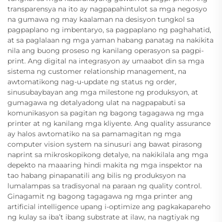
transparensya na ito ay nagpapahintulot sa mga negosyo
na gumawa ng may kaalaman na desisyon tungkol sa
pagpaplano ng imbentaryo, sa pagpaplano ng paghahatid,
at sa paglalaan ng mga yaman habang panatag na nakikita
nila ang buong proseso ng kanilang operasyon sa pagpi-
print. Ang digital na integrasyon ay umaabot din sa mga
sistema ng customer relationship management, na
awtomatikong nag-u-update ng status ng order,
sinusubaybayan ang mga milestone ng produksyon, at
gumagawa ng detalyadong ulat na nagpapabuti sa
komunikasyon sa pagitan ng bagong tagagawa ng mga
printer at ng kanilang mga kliyente. Ang quality assurance
ay halos awtomatiko na sa pamamagitan ng mga
computer vision system na sinusuri ang bawat pirasong
naprint sa mikroskopikong detalye, na nakikilala ang mga
depekto na maaaring hindi makita ng mga inspektor na
tao habang pinapanatili ang bilis ng produksyon na
lumalampas sa tradisyonal na paraan ng quality control.
Ginagamit ng bagong tagagawa ng mga printer ang
artificial intelligence upang i-optimize ang pagkakapareho
ng kulay sa iba’t ibang substrate at ilaw, na nagtiyak ng