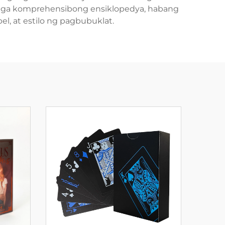
a mga komprehensibong ensiklopedya, habang
l, at estilo ng pagbubuklat.