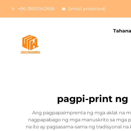
+86-18925142858
[email protected]
Tahan
pagpi-print ng
Ang pagpapaimprenta ng mga aklat na may
nagpapabago ng mga manuskrito sa mga pro
na ito ay pagsasama-sama ng tradisyonal na