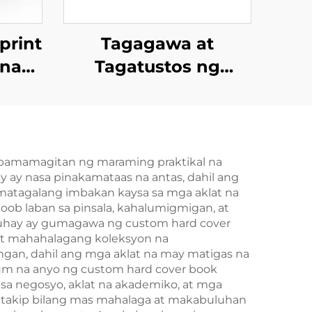
print
Tagagawa at
 na
Tagatustos ng
lay,
Larong Kard na
adya
Mayroon sa
rahan
Magkabilaang Panig
id
| Pasadyang Pag-
 pamamagitan ng maraming praktikal na
y ay nasa pinakamataas na antas, dahil ang
print at Pag-iimpake
gmatagalang imbakan kaysa sa mga aklat na
para sa mga
oob laban sa pinsala, kahalumigmigan, at
 buhay ay gumagawa ng custom hard cover
Matatanda at Mag-
 at mahahalagang koleksyon na
asawa
gan, dahil ang mga aklat na may matigas na
ium na anyo ng custom hard cover book
n sa negosyo, aklat na akademiko, at mga
 takip bilang mas mahalaga at makabuluhan