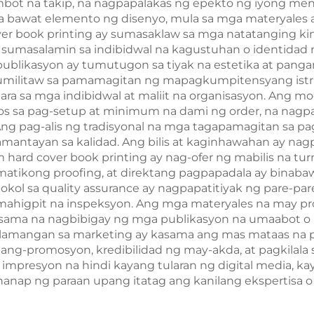
mbot na takip, na nagpapalakas ng epekto ng iyong me
a bawat elemento ng disenyo, mula sa mga materyales a
ver book printing ay sumasaklaw sa mga natatanging kina
 sumasalamin sa indibidwal na kagustuhan o identidad
ublikasyon ay tumutugon sa tiyak na estetika at pang
lumilitaw sa pamamagitan ng mapagkumpitensyang istr
para sa mga indibidwal at maliit na organisasyon. Ang 
os sa pag-setup at minimum na dami ng order, na nagp
 Ang pag-alis ng tradisyonal na mga tagapamagitan sa 
mantayan sa kalidad. Ang bilis at kaginhawahan ay nagp
ard cover book printing ay nag-ofer ng mabilis na tur
tomatikong proofing, at direktang pagpapadala ay bina
ol sa quality assurance ay nagpapatitiyak ng pare-pa
ahigpit na inspeksyon. Ang mga materyales na may pro
sama na nagbibigay ng mga publikasyon na umaabot 
alamangan sa marketing ay kasama ang mas mataas na pe
ang-promosyon, kredibilidad ng may-akda, at pagkilala
mpresyon na hindi kayang tularan ng digital media, kay
hanap ng paraan upang itatag ang kanilang ekspertisa