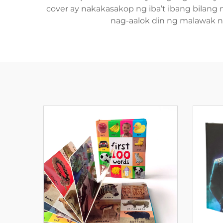
cover ay nakakasakop ng iba’t ibang bilan
nag-aalok din ng malawak na