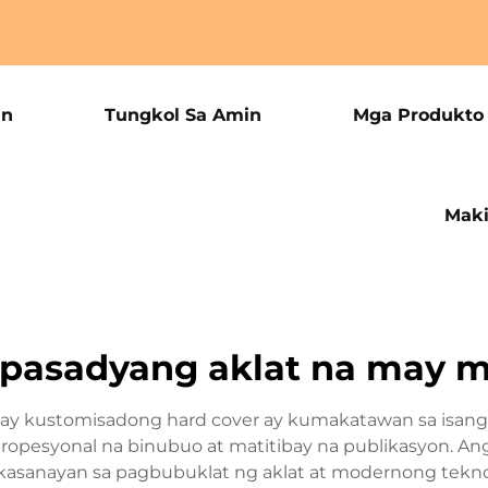
an
Tungkol Sa Amin
Mga Produkto
Maki
 pasadyang aklat na may m
 kustomisadong hard cover ay kumakatawan sa isang s
pesyonal na binubuo at matitibay na publikasyon. Ang 
 kasanayan sa pagbubuklat ng aklat at modernong tekn