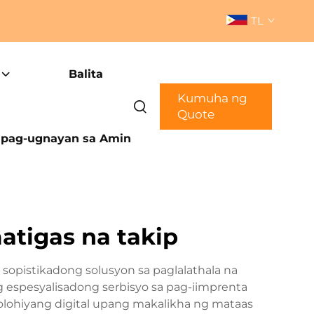
TL
Balita
Kumuha ng
Quote
pag-ugnayan sa Amin
atigas na takip
opistikadong solusyon sa paglalathala na
espesyalisadong serbisyo sa pag-iimprenta
olohiyang digital upang makalikha ng mataas