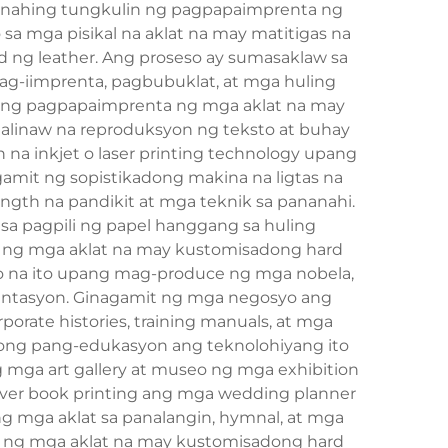
gunahing tungkulin ng pagpapaimprenta ng
sa mga pisikal na aklat na may matitigas na
ad ng leather. Ang proseso ay sumasaklaw sa
ag-iimprenta, pagbubuklat, at mga huling
k ng pagpapaimprenta ng mga aklat na may
alinaw na reproduksyon ng teksto at buhay
na inkjet o laser printing technology upang
mit ng sopistikadong makina na ligtas na
gth na pandikit at mga teknik sa pananahi.
sa pagpili ng papel hanggang sa huling
a ng mga aklat na may kustomisadong hard
yo na ito upang mag-produce ng mga nobela,
sentasyon. Ginagamit ng mga negosyo ang
rate histories, training manuals, at mga
yong pang-edukasyon ang teknolohiyang ito
g mga art gallery at museo ng mga exhibition
cover book printing ang mga wedding planner
g mga aklat sa panalangin, hymnal, at mga
ta ng mga aklat na may kustomisadong hard