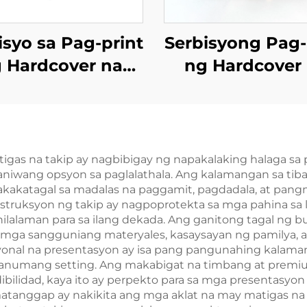
isyo sa Pag-print
Serbisyong Pag-
 Hardcover na
ng Hardcover
o Self Publishing
Aklat na May Ku
dyang Pag-print
Nobela na Pas
g Romanza na
na May Pinintu
obela na may
ang mga Gil
gas na takip ay nagbibigay ng napakalaking halaga sa
niwang opsyon sa paglalathala. Ang kalamangan sa tiba
prayed Edges
akakatagal sa madalas na paggamit, pagdadala, at pan
truksyon ng takip ay nagpoprotekta sa mga pahina sa l
nilalaman para sa ilang dekada. Ang ganitong tagal ng
a mga sangguniang materyales, kasaysayan ng pamilya,
onal na presentasyon ay isa pang pangunahing kalaman
sa anumang setting. Ang makabigat na timbang at prem
ibilidad, kaya ito ay perpekto para sa mga presentasyo
atanggap ay nakikita ang mga aklat na may matigas na