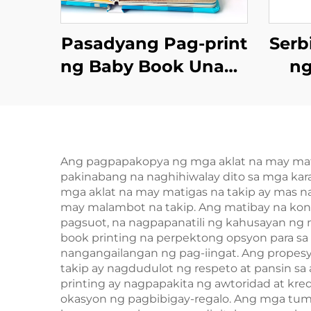
Pasadyang Pag-print
Serb
ng Baby Book Unang
ng
100 Hayop na Salita
Libr
Edukasyon na
Pasa
Hardcover na Board
n
Book
N
Ang pagpapakopya ng mga aklat na may mati
pakinabang na naghihiwalay dito sa mga kara
S
mga aklat na may matigas na takip ay mas n
may malambot na takip. Ang matibay na kons
pagsuot, na nagpapanatili ng kahusayan ng 
book printing na perpektong opsyon para s
nangangailangan ng pag-iingat. Ang propesy
takip ay nagdudulot ng respeto at pansin 
printing ay nagpapakita ng awtoridad at kred
okasyon ng pagbibigay-regalo. Ang mga tum