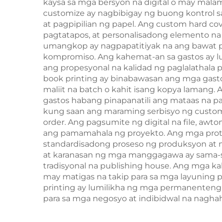
kaysa sa mga bersyon na digital o may mala
customize ay nagbibigay ng buong kontrol s
at pagpipilian ng papel. Ang custom hard co
pagtatapos, at personalisadong elemento na
umangkop ay nagpapatitiyak na ang bawat p
kompromiso. Ang kahemat-an sa gastos ay 
ang propesyonal na kalidad ng paglalathala 
book printing ay binabawasan ang mga gast
maliit na batch o kahit isang kopya lamang.
gastos habang pinapanatili ang mataas na pa
kung saan ang maraming serbisyo ng custom h
order. Ang pagsumite ng digital na file, aw
ang pamamahala ng proyekto. Ang mga protok
standardisadong proseso ng produksyon at m
at karanasan ng mga manggagawa ay sama-
tradisyonal na publishing house. Ang mga k
may matigas na takip para sa mga layuning p
printing ay lumilikha ng mga permanenteng i
para sa mga negosyo at indibidwal na nagha