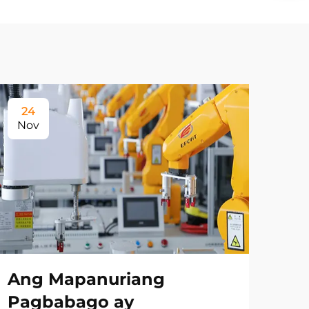
24
Nov
Ang Mapanuriang
Pagbabago ay