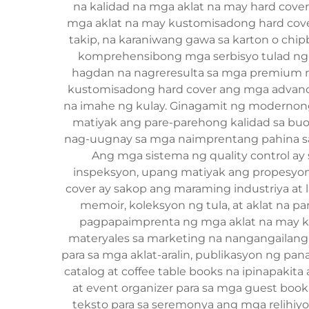
na kalidad na mga aklat na may hard cov
mga aklat na may kustomisadong hard cover 
takip, na karaniwang gawa sa karton o chip
komprehensibong mga serbisyo tulad ng d
hagdan na nagreresulta sa mga premium n
kustomisadong hard cover ang mga advance
na imahe ng kulay. Ginagamit ng modernong 
matiyak ang pare-parehong kalidad sa bu
nag-uugnay sa mga naimprentang pahina sa 
Ang mga sistema ng quality control ay
inspeksyon, upang matiyak ang propesyon
cover ay sakop ang maraming industriya at
memoir, koleksyon ng tula, at aklat na
pagpapaimprenta ng mga aklat na may kus
materyales sa marketing na nangangailang
para sa mga aklat-aralin, publikasyon ng pa
catalog at coffee table books na ipinapaki
at event organizer para sa mga guest boo
teksto para sa seremonya ang mga relihiy