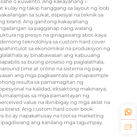
nsahe o kuwento. Ang kakayahang i-
t kulay ng takip hanggang sa layout ng loob
kailangan sa sukat, espesyal na teknik sa
 ng brand. Ang ganitong kakayahang
angailangan sa pagganap nang walang
uktura ng presyo na ginagawang abot-kaya
modernong teknolohiya sa custom hard cover
apahintulot sa ekonomikal na produksyon ng
paglalathala ay binabawasan ang kabuuang
apabilis sa buong proseso ng paglalathala,
naround time at online na sistema ng pag-
bawasan ang mga pagkaantala at pinapasimple
rehong resulta sa pamamagitan ng
pesyonal na kalidad, eksaktong makinarya,
o lumalampas sa mga pamantayan ng
rceived value na ibinibigay ng mga aklat na
 sa brand. Ang custom hard cover book
a ito ay napakahusay na tool sa marketing
 o ipagdiwang ang kanilang mga tagumpay.