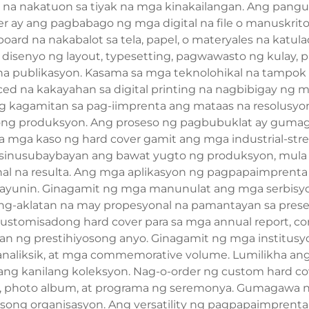
er na nakatuon sa tiyak na mga kinakailangan. Ang pan
ay ang pagbabago ng mga digital na file o manuskrito 
board na nakabalot sa tela, papel, o materyales na katul
isenyo ng layout, typesetting, pagwawasto ng kulay, p
a publikasyon. Kasama sa mga teknolohikal na tampo
d na kakayahan sa digital printing na nagbibigay ng m
kagamitan sa pag-iimprenta ang mataas na resolusyon 
ong produksyon. Ang proseso ng pagbubuklat ay gumaga
mga kaso ng hard cover gamit ang mga industrial-stren
 sinusubaybayan ang bawat yugto ng produksyon, mula 
al na resulta. Ang mga aplikasyon ng pagpapaimprent
 layunin. Ginagamit ng mga manunulat ang mga serbis
 pang-aklatan na may propesyonal na pamantayan sa pre
tomisadong hard cover para sa mga annual report, corpo
an ng prestihiyosong anyo. Ginagamit ng mga institus
nanaliksik, at mga commemorative volume. Lumilikha an
ta ang kanilang koleksyon. Nag-o-order ng custom hard 
k, photo album, at programa ng seremonya. Gumagawa n
osong organisasyon. Ang versatility ng pagpapaimpren