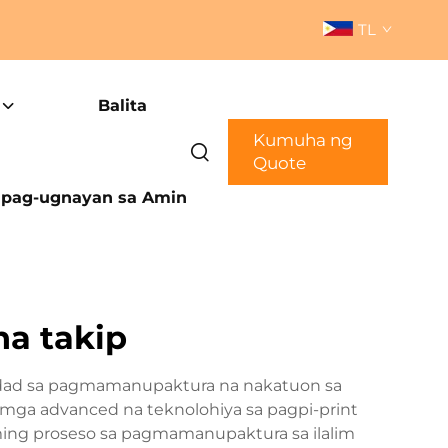
TL
Balita
Kumuha ng
Quote
pag-ugnayan sa Amin
na takip
ilidad sa pagmamanupaktura na nakatuon sa
mga advanced na teknolohiya sa pagpi-print
ing proseso sa pagmamanupaktura sa ilalim