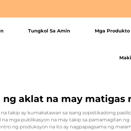
an
Tungkol Sa Amin
Mga Produkto
Maki
 ng aklat na may matigas 
s na takip ay kumakatawan sa isang sopistikadong pas
d na mga publikasyon na may takip sa pamamagitan ng 
entro ng produksyon na ito ay nagpapagsama ng maram