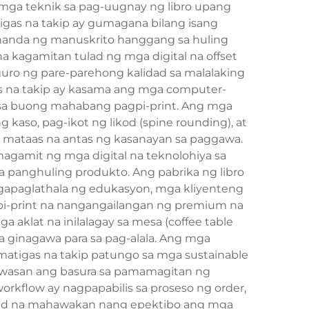
a mga teknik sa pag-uugnay ng libro upang
igas na takip ay gumagana bilang isang
handa ng manuskrito hanggang sa huling
 kagamitan tulad ng mga digital na offset
uro ng pare-parehong kalidad sa malalaking
as na takip ay kasama ang mga computer-
o sa buong mahabang pagpi-print. Ang mga
so, pag-ikot ng likod (spine rounding), at
g mataas na antas ng kasanayan sa paggawa.
agamit ng mga digital na teknolohiya sa
panghuling produkto. Ang pabrika ng libro
agapaglathala ng edukasyon, mga kliyenteng
gpi-print na nangangailangan ng premium na
 aklat na inilalagay sa mesa (coffee table
a ginagawa para sa pag-alala. Ang mga
matigas na takip patungo sa mga sustainable
bawasan ang basura sa pamamagitan ng
rkflow ay nagpapabilis sa proseso ng order,
idad na mahawakan nang epektibo ang mga