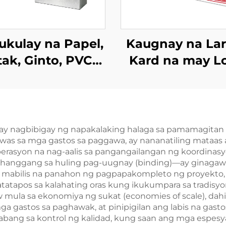
kulay na Papel,
Kaugnay na La
tak, Ginto, PVC
Kard na may L
Plastik na
Disenyo, at Lar
adyang Kard ng
Poker na may K
oker na Hindi
babasa na may
 ay nagbibigay ng napakalaking halaga sa pamamagitan
was sa mga gastos sa paggawa, ay nananatiling mataas a
on na May Pag-
rasyon na nag-aalis sa pangangailangan ng koordinasy
int sa Harap at
hanggang sa huling pag-uugnay (binding)—ay ginagawa 
as mabilis na panahon ng pagpapakompleto ng proyekto
Likod
atatapos sa kalahating oras kung ikukumpara sa tradi
 mula sa ekonomiya ng sukat (economies of scale), dahi
a gastos sa paghawak, at pinipigilan ang labis na gast
abang sa kontrol ng kalidad, kung saan ang mga espes