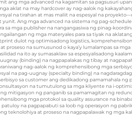
mit ang mga advanced na kagamitan sa pagsusuri upa
g mga aklat na may hardcover ay nag-aalok ng kakayah
yal na tirahan at mas maliit na espesyal na proyekto
t yunit. Ang mga advanced na sistema ng pag-schedule 
ara sa mga publisher na nangangasiwa ng pinag-koordi
gailangan ng mga materyales para sa tiyak na aklata
print dulot ng optimisadong logistics, komprehensibon
at proseso na sumusunod o kaya’y lumalampas sa mga p
asilidad na ito ay sumasaklaw sa espesyalisadong kaalam
-uugnay (binding) na nagpapalakas ng tibay at nagpap
araniwang nag-aalok ng komprehensibong mga serbisyo sa
syal na pag-uugnay (specialty binding) na nagdaragdag 
serbisyo sa customer ang dedikadong pamamahala ng pr
konsultasyon na tumutulong sa mga kliyente na i-optim
as ang mitigasyon ng panganib sa pamamagitan ng redu
ensibong mga protokol sa quality assurance na binaba
patuloy na pagpapabuti sa loob ng operasyon ng pabri
ong teknolohiya at proseso na nagpapalawak ng mga k