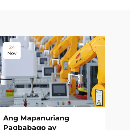
24
Nov
Ang Mapanuriang
Pagbabago ay