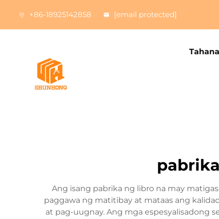
+86-18925142858
[email protected]
Tahan
pabrika
Ang isang pabrika ng libro na may matiga
paggawa ng matitibay at mataas ang kalida
at pag-uugnay. Ang mga espesyalisadong s