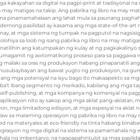
 kakayahan sa digital na pagpi-print at tradisyonal n
may matigas na takip. Ang pabrika ng libro na may mat
 na pinamamahalaan ang lahat mula sa paunang pagha
ernong pasilidad ay kasama ang mga state-of-the-art na
ay, at mga sistema ng tumpak na pagputol na nagsisig
olohiya sa loob ng isang pabrika ng libro na may matig
 panatilihin ang katumpakan ng kulay at ng pagkakaliny
magamit ng awtomatikong proseso para sa paggawa ng ka
 malaki sa oras ng produksyon habang pinapanatili an
sinusubaybayan ang bawat yugto ng produksyon, na gum
ng mga potensyal na isyu bago ito makaapekto sa mga 
a iba’t ibang segmento ng merkado, kabilang ang mga t
 self-publishing, at mga kompanya ng komersyal na pa
aplikasyon nito ay sakop ang mga aklat pang-aklatan, mga
on, mga limitadong edisyon, at mga espesyal na aklat n
law sa maraming operasyon ng pabrika ng libro na may 
ed na materyales at eco-friendly na tinta habang bina
grasyon ng mga digital na sistema sa pamamahala ng wo
ala ng imbentaryo, na nagpapahintulot sa mga pasil