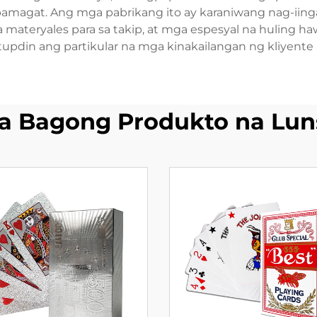
magat. Ang mga pabrikang ito ay karaniwang nag-iinga
a materyales para sa takip, at mga espesyal na huling h
updin ang partikular na mga kinakailangan ng kliyente
a Bagong Produkto na Lun