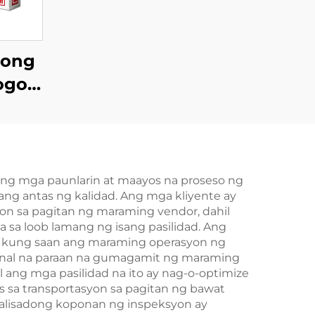
rong
ogo,
o ng
ahon
 ng mga paunlarin at maayos na proseso ng
ng antas ng kalidad. Ang mga kliyente ay
on sa pagitan ng maraming vendor, dahil
sa loob lamang ng isang pasilidad. Ang
, kung saan ang maraming operasyon ng
syonal na paraan na gumagamit ng maraming
l ang mga pasilidad na ito ay nag-o-optimize
os sa transportasyon sa pagitan ng bawat
yalisadong koponan ng inspeksyon ay