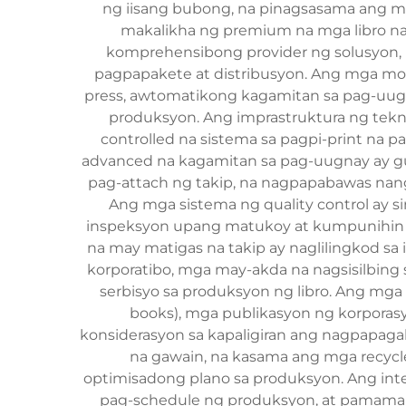
ng iisang bubong, na pinagsasama ang mga
makalikha ng premium na mga libro na 
komprehensibong provider ng solusyon,
pagpapakete at distribusyon. Ang mga mod
press, awtomatikong kagamitan sa pag-uugn
produksyon. Ang imprastruktura ng tekn
controlled na sistema sa pagpi-print na
advanced na kagamitan sa pag-uugnay ay gu
pag-attach ng takip, na nagpapabawas nang
Ang mga sistema ng quality control ay 
inspeksyon upang matukoy at kumpunihin a
na may matigas na takip ay naglilingkod s
korporatibo, mga may-akda na nagsisilbing
serbisyo sa produksyon ng libro. Ang mga 
books), mga publikasyon ng korporasy
konsiderasyon sa kapaligiran ang nagpapaga
na gawain, na kasama ang mga recycl
optimisadong plano sa produksyon. Ang inte
pag-schedule ng produksyon, at pamamah