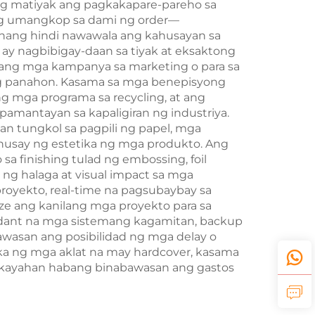
ng matiyak ang pagkakapare-pareho sa
ang umangkop sa dami ng order—
—nang hindi nawawala ang kahusayan sa
ay nagbibigay-daan sa tiyak at eksaktong
nang mga kampanya sa marketing o para sa
ng panahon. Kasama sa mga benepisyong
g mga programa sa recycling, at ang
amantayan sa kapaligiran ng industriya.
an tungkol sa pagpili ng papel, mga
ahusay ng estetika ng mga produkto. Ang
 finishing tulad ng embossing, foil
ng halaga at visual impact sa mga
oyekto, real-time na pagsubaybay sa
ize ang kanilang mga proyekto para sa
ndant na mga sistemang kagamitan, backup
wasan ang posibilidad ng mga delay o
ka ng mga aklat na may hardcover, kasama
akayahan habang binabawasan ang gastos