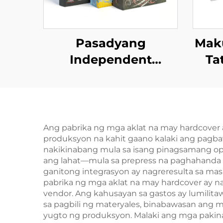
Pasadyang
Maku
Independent
Ta
Publisher na
Serbisyo sa Pag-print
Pas
ng Romantic Fiction
P
Novel na may Spray
Na
Ang pabrika ng mga aklat na may hardcover
produksyon na kahit gaano kalaki ang pagba
Edges Hardcover na
Kah
nakikinabang mula sa isang pinagsamang ope
Libro na may Dust
pr
ang lahat—mula sa prepress na paghahanda 
ganitong integrasyon ay nagreresulta sa m
Jacket
pabrika ng mga aklat na may hardcover ay n
vendor. Ang kahusayan sa gastos ay lumilitaw
sa pagbili ng materyales, binabawasan ang mg
yugto ng produksyon. Malaki ang mga pakin