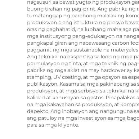
nagsusuri sa bawat yugto ng produksyon ga
buong tirahan ng pag-print. Ang pabrika n
tumatanggap ng parehong malalaking komers
produksyon o ang istruktura ng presyo bawa
oras ng paghahatid, na lubhang mahalaga p
mga institusyong pang-edukasyon na nangan
pangkapaligiran ang nabawasang carbon foot
paggamit ng mga sustainable na materyales 
Ang teknikal na ekspertisa sa loob ng mga p
pormulasyon ng tinta, at mga teknik ng pag
pabrika ng mga aklat na may hardcover ay k
stamping, UV coating, at mga opsyon sa espe
publikasyon. Kasama sa mga pakinabang sa 
produksyon, at mga serbisyo sa teknikal na 
kalidad at kahusayan sa gastos. Pinapalak
na mga kakayahan sa produksyon, at kompreh
depekto. Ang inobasyon ang nangunguna sa 
ang patuloy na mga investisyon sa mga bag
para sa mga kliyente.