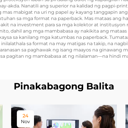
ay-akda. Nanatili ang superior na kalidad ng pagpi-pri
g mas mabigat na uri ng papel ay kayang tanggapin ang 
tuhan sa mga format na paperback. Mas mataas ang hal
-akit na investment para sa mga kolektor at institusyo
 nito, dahil ang mga mambabasa ay nakikita ang mataas 
a kaysa sa kanilang mga katumbas na paperback. Tumat
 inilalathala sa format na may matigas na takip, na nag
na karanasan sa paghawak ng isang maayos na ginawang m
 sa pagitan ng mambabasa at ng nilalaman—na hindi ma
Pinakabagong Balita
24
Nov