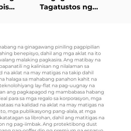
bisyo
Tagatustos ng
Libro
Larong Kard na
idad
Mayroon sa
e na
Magkabilaang Panig
ibro
| Pasadyang Pag-
nabang na ginagawang piniling pagpipilian
ing benepisyo, dahil ang mga aklat na ito
hoto
print at Pag-iimpake
 walang malaking pagkasira. Ang matibay na
y
para sa mga
panatili ng kalinisan ng nilalaman sa
 na aklat na may matigas na takip dahil
a
Matatanda at Mag-
y na halaga sa mahabang panahon kahit na
asawa
nolohiyang lay-flat na pag-uugnay na
awasan ang pagkapagod ng mambabasa habang
al para sa mga regalo sa korporasyon, mga
ataas na kalidad na aklat na may matigas na
o, mga publikasyong pang-alala, at mga
tatagan sa librohan, dahil ang matitigas na
syon ng pag-iimbak. Ang protektibong dust
habang nag-ooffer din ng premium na espasyo