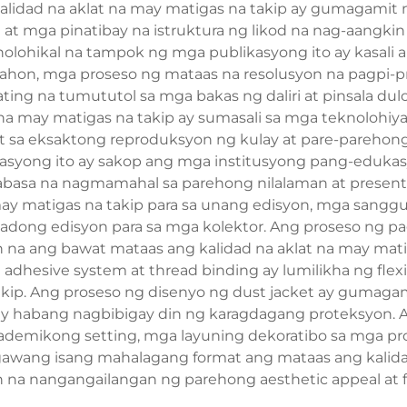
alidad na aklat na may matigas na takip ay gumagamit
i at mga pinatibay na istruktura ng likod na nag-aangki
lohikal na tampok ng mga publikasyong ito ay kasali an
nahon, mga proseso ng mataas na resolusyon na pagpi-pr
ating na tumututol sa mga bakas ng daliri at pinsala 
a may matigas na takip ay sumasali sa mga teknolohiya n
t sa eksaktong reproduksyon ng kulay at pare-parehong
yong ito ay sakop ang mga institusyong pang-edukasyo
basa na nagmamahal sa parehong nilalaman at presenta
ay matigas na takip para sa unang edisyon, mga sanggun
imitadong edisyon para sa mga kolektor. Ang proseso ng
in na ang bawat mataas ang kalidad na aklat na may ma
dhesive system at thread binding ay lumilikha ng flex
ip. Ang proseso ng disenyo ng dust jacket ay gumagami
lay habang nagbibigay din ng karagdagang proteksyon. A
emikong setting, mga layuning dekoratibo sa mga prop
nagawang isang mahalagang format ang mataas ang kalidad
na nangangailangan ng parehong aesthetic appeal at fun