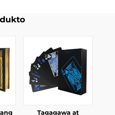
dukto
yang
Tagagawa at