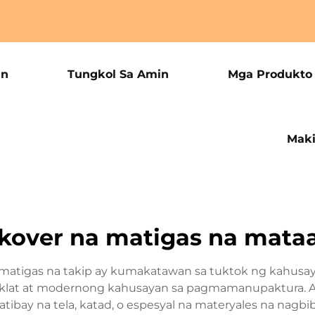
an
Tungkol Sa Amin
Mga Produkto
Maki
 kover na matigas na mataa
 matigas na takip ay kumakatawan sa tuktok ng kahusa
 aklat at modernong kahusayan sa pagmamanupaktura. A
tibay na tela, katad, o espesyal na materyales na nagbi