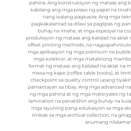
pahina. Ang konstruksyon ng mataas ang k
kabilang ang mga piraso ng papel na tinah
nang walang pagkasira. Ang mga tekno
pagkakalantad sa dilaw sa paglipas ng pa
buhay na imahe, at mga espesyal na co
produksyon ng mataas ang kalidad na aklat n
offset printing methods, na nagpapahintulo
mga aplikasyon ng mga premium na publikas
mga kolektor, at mga matalinong mamba
format ng mataas ang kalidad na aklat na m
mesa ng kape (coffee table books), at l
checkpoint sa quality control upang tiyak
pamantayan sa tibay. Ang mga advanced na a
ng mga pahina at ng mga materyales ng tak
lamination na panatilihin ang buhay na ku
mga layuning pang-edukasyon sa mga akad
iimbak sa mga archival collection, na gi
anumang nilalaman 