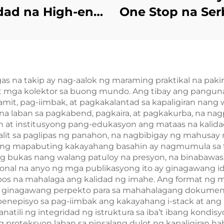
dad na High-end
One Stop na Ser
Leather Textured
sa Pag-print ng 
 Libro na may
Mataas na Kal
ong Gold Foil
na Sprayed Edg
Stamping at
Pag-print ng L
as na takip ay nag-aalok ng maraming praktikal na paki
 mga kolektor sa buong mundo. Ang tibay ang pangunah
Embossing
Hardcover na P
mit, pag-iimbak, at pagkakalantad sa kapaligiran nang
dcover na Pag-
Book na ma
 laban sa pagkabend, pagkaira, at pagkakurba, na nagpa
an at institusyong pang-edukasyon ang mataas na kalidad
rint ng Libro
Gintong Gily
palit sa paglipas ng panahon, na nagbibigay ng mahusa
 mapabuting kakayahang basahin ay nagmumula sa tek
ing bukas nang walang patuloy na presyon, na binab
nal na anyo ng mga publikasyong ito ay ginagawang ide
bos na mahalaga ang kalidad ng imahe. Ang format ng m
 na ginagawang perpekto para sa mahahalagang dokument
nepisyo sa pag-iimbak ang kakayahang i-stack at ang ka
natili ng integridad ng istruktura sa iba’t ibang kondi
g proteksyon laban sa pinsalang dulot ng kapaligiran 