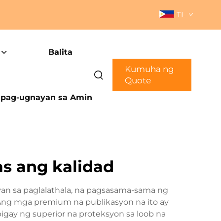
TL
Balita
Kumuha ng
Quote
pag-ugnayan sa Amin
s ang kalidad
yan sa paglalathala, na pagsasama-sama ng
ng mga premium na publikasyon na ito ay
bigay ng superior na proteksyon sa loob na