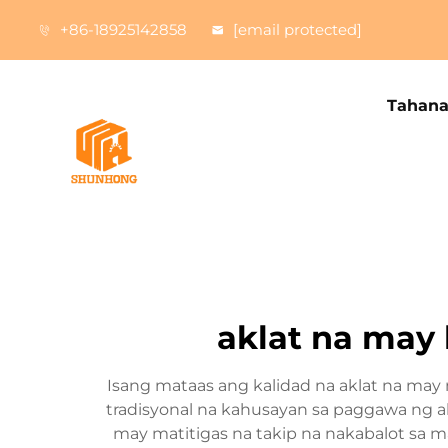
+86-18925142858
[email protected]
Tahan
aklat na may
Isang mataas ang kalidad na aklat na may
tradisyonal na kahusayan sa paggawa ng
may matitigas na takip na nakabalot sa ma