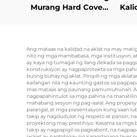
Murang Hard Cover
Kali
Binding Pasadyang
na 
Pag-print ng Libro
na
para sa mga Nobela
Bu
ng mga Matatanda
Ang mataas na kalidad na aklat na may matig
nito ng mga mambabasa, mga institusyon, at
Romanza Linen
ay kaya ng tumagal ng ilang dekada sa pagga
Hardcover na Libro
Har
konstruksyon ay nagpaprotekta sa mga pahina
buong buhay ng aklat. Pinipili ng mga aklat
p
kailangan nila ng kaunting gastos sa pagpa
mas mataas ang paunang pamumuhunan. Ang
nagpapahintulot sa mga pahina na manatil
mahabang sesyon ng pag-aaral. Ang propesyo
parangal, at mga presentasyon kung saan lu
takip ay nagdudulot ng respeto at pansin,
proyektong may prestihiyo. Kasama sa mga be
takip ay nagpapigil sa pagkabent, na nagpapa
jacket ay nagbibigay ng karagdagang layer n