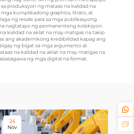
nt sa produksyon ng mataas na kalidad na
mga kumplikadong graphics, litrato, at
aga ng resale para sa mga publikasyong
n na nagtatayo ng permanenteng koleksyon.
na kalidad na aklat na may matigas na takip
aas ang akademikong kredibilidad kapag ang
bibigay ng bigat sa mga argumento at
ataas na kalidad na aklat na may matigas na
isasagawa ng mga digital na format.
24
Nov