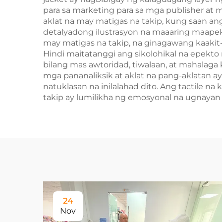
para sa marketing para sa mga publisher at m
aklat na may matigas na takip, kung saan an
detalyadong ilustrasyon na maaaring maapek
may matigas na takip, na ginagawang kaakit
Hindi maitatanggi ang sikolohikal na epekto
bilang mas awtoridad, tiwalaan, at mahalag
mga pananaliksik at aklat na pang-aklatan ay
natuklasan na inilalahad dito. Ang tactile 
takip ay lumilikha ng emosyonal na ugnayan
24
Nov