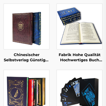
Chinesischer
Fabrik Hohe Qualität
Selbstverlag Günstiger
Hochwertiges Buch
Hardcover-Buchdruck
mit Lederprägung
Maßgeschneiderte
Vollflächige
Buchdruckservice
Goldfolienprägung
Romane für
Hardcover-Buchdruck
Erwachsene Romanze
Leinen Hardcover
Buch