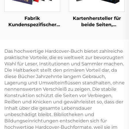
Fabrik
Kartenhersteller für
Kundenspezifischer
beide Seiten,
Full-Service-
Lieferanten für
Buchdruck
Kartenspiele,
Hochwertiger
Spielkarten,
Buchdruck mit
individueller Druck
Das hochwertige Hardcover-Buch bietet zahlreiche
lackierten Kanten
und
praktische Vorteile, die es weltweit zur bevorzugten
Hardcover-Fotoalbum
Verpackungsdruck für
Wahl für Leser, Institutionen und Sammler machen.
mit goldenen Kanten
Erwachsene und
Die Haltbarkeit stellt den primären Vorteil dar, da
Paare
diese Bücher Jahrzehnte langem Gebrauch,
Lagerung und Umwelteinflüssen standhalten, ohne
nennenswerten Verschleiß zu zeigen. Die stabile
Konstruktion schützt die Seiten vor Verbiegen,
Reißen und Knicken und gewährleistet so, dass der
Inhalt über die gesamte Lebensdauer
unbeschädigt bleibt. Bibliotheken und
Bildungseinrichtungen entscheiden sich für
hochwertige Hardcover-Buchformate, weil sie im