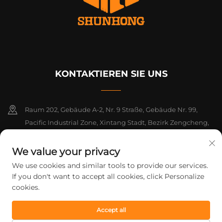
KONTAKTIEREN SIE UNS
Raum 202, Gebäude A-2, Nr. 9 Straße, Gebäude Nr. 99,
Pacific Industrial Zone, Xintang Stadt, Bezirk Zengcheng,
Guangzhou, Guangdong, China
We value your privacy
+86-18925142858
We use cookies and similar tools to provide our services.
If you don't want to accept all cookies, click Personalize
[email protected]
cookies.
Accept all
Urheberrecht © 2026 Guangzhou Shunhong Printing Co., Ltd. Alle
Rechte vorbehalten.
Datenschutzrichtlinie