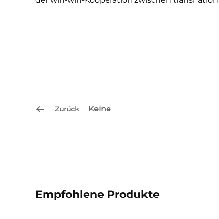
der win-win-Kooperation zwischen transnatio
Keine
Zurück
Empfohlene Produkte