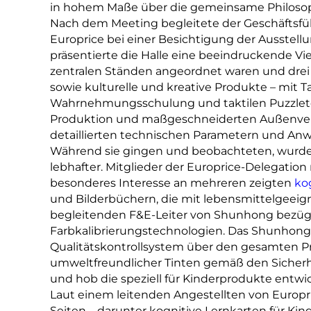
in hohem Maße über die gemeinsame Philosophi
Nach dem Meeting begleitete der Geschäftsf
Europrice bei einer Besichtigung der Ausstellu
präsentierte die Halle eine beeindruckende Vie
zentralen Ständen angeordnet waren und drei
sowie kulturelle und kreative Produkte – mit 
Wahrnehmungsschulung und taktilen Puzzletei
Produktion und maßgeschneiderten Außenverp
detaillierten technischen Parametern und A
Während sie gingen und beobachteten, wurd
lebhafter. Mitglieder der Europrice-Delegati
besonderes Interesse an mehreren zeigten
ko
und Bilderbüchern, die mit lebensmittelgeeigne
begleitenden F&E-Leiter von Shunhong bezügl
Farbkalibrierungstechnologien. Das Shunhong-T
Qualitätskontrollsystem über den gesamten Pr
umweltfreundlicher Tinten gemäß den Sicherh
und hob die speziell für Kinderprodukte entwi
Laut einem leitenden Angestellten von Europ
Seiten – darunter kognitive Lernkarten für Ki