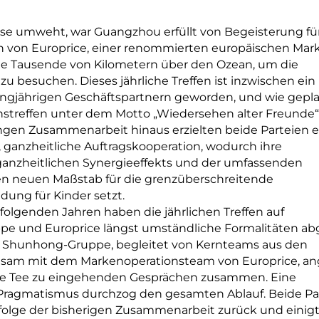
ise umweht, war Guangzhou erfüllt von Begeisterung für
 von Europrice, einer renommierten europäischen Mar
iste Tausende von Kilometern über den Ozean, um die
 besuchen. Dieses jährliche Treffen ist inzwischen ein
angjährigen Geschäftspartnern geworden, und wie gepl
onstreffen unter dem Motto „Wiedersehen alter Freunde“
langen Zusammenarbeit hinaus erzielten beide Parteien 
 ganzheitliche Auftragskooperation, wodurch ihre
 „ganzheitlichen Synergieeffekts und der umfassenden
nen neuen Maßstab für die grenzüberschreitende
ung für Kinder setzt.
rfolgenden Jahren haben die jährlichen Treffen auf
 und Europrice längst umständliche Formalitäten abg
er Shunhong-Gruppe, begleitet von Kernteams aus den
nsam mit dem Markenoperationsteam von Europrice, an
sse Tee zu eingehenden Gesprächen zusammen. Eine
d Pragmatismus durchzog den gesamten Ablauf. Beide Pa
folge der bisherigen Zusammenarbeit zurück und einigt