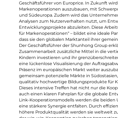
Geschäftsführer von Europrice. In Zukunft wird
Markenoperationen auszubauen, mit Schwerpun
und Südeuropa. Zudem wird das Unternehmen M
Analysen zum Nutzerverhalten nutzt, um Ent
Entwicklungsprojekte abzuleiten. Diese Arbei
für Markenoperationen“ – bildet eine ideale Pa
dass sie den globalen Marktanteil ihrer geme
Der Geschäftsführer der Shunhong Group erklä
Zusammenarbeit zusätzliche Mittel in die vert
Kindern investieren und ihr grenzüberschreit
eine lückenlose Visualisierung der Auftragsabwi
Präsenz im europäischen Markt weiter auszub
gemeinsam potenzielle Märkte in Südostasien
qualitativ hochwertige Bildungsprodukte für 
Dieses intensive Treffen hat nicht nur die Koo
auch einen klaren Fahrplan für die globale En
Link-Kooperationsmodells werden die beiden 
eine stärkere Synergie entfalten. Durch effiz
höhere Produktqualität werden sie weltweit z