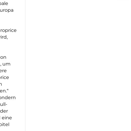
bale
europa
roprice
ird,
von
e, um
ere
rice
m
en.“
sondern
ull-
nder
 eine
itel