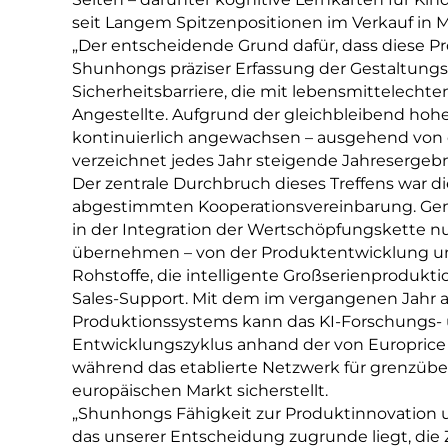
seit Langem Spitzenpositionen im Verkauf in 
„Der entscheidende Grund dafür, dass diese Pro
Shunhongs präziser Erfassung der Gestaltungslo
Sicherheitsbarriere, die mit lebensmittelechte
Angestellte. Aufgrund der gleichbleibend hohen
kontinuierlich angewachsen – ausgehend von
verzeichnet jedes Jahr steigende Jahresergebn
Der zentrale Durchbruch dieses Treffens war di
abgestimmten Kooperationsvereinbarung. Gem
in der Integration der Wertschöpfungskette 
übernehmen – von der Produktentwicklung un
Rohstoffe, die intelligente Großserienprodukt
Sales-Support. Mit dem im vergangenen Jahr a
Produktionssystems kann das KI-Forschungs
Entwicklungszyklus anhand der von Europrice
während das etablierte Netzwerk für grenzüber
europäischen Markt sicherstellt.
„Shunhongs Fähigkeit zur Produktinnovation und
das unserer Entscheidung zugrunde liegt, die 