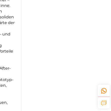
inne.
n
soliden
ärte der
– und
g
orteile
After-
ototyp-
zen,
uen,