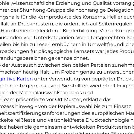
e „wissenschaftliche Erziehung und Qualität vorrangig
ührer der Shunhong-Gruppe die hochrangige Delegation
ngshalle für die Kernprodukte des Konzerns. Hell erleuc
lfalt an Druckmustern, die ordentlich auf Seitenregalen
 Hauptserien abdeckten – Kinderbildung, Verpackungs
Tausenden von Unterkategorien. Von altersgerechten Kar
len bis hin zu Lese-Lernbüchern in Umweltfreundliche
ackungen für pädagogische Lernsets war jedes Produ
nwendungsbereichen gekennzeichnet.
e der Austausch zwischen den beiden Parteien zuneh
on machten häufig Halt, um Proben genau zu untersuche
gnitive Karten
unter Verwendung von geprägter Druckt
ter Tinte gedruckt sind. Sie stellten wiederholt Fragen
ich der Materialauswahlstandards und
eam präsentierte vor Ort Muster, erklärte das
ozess hinweg – von der Papierauswahl bis zum Einsatz
eitszertifizierungsanforderungen des europäischen Mar
ckelte reißfeste und verschleißfeste Drucktechnologie h
rice haben die gemeinsam entwickelten Produktserien 
nder, unterhaltsame Puzzles und pädagogische Bilderbüc