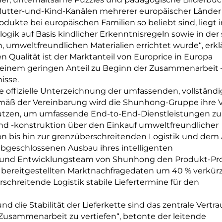
Mutter-und-Kind-Kanälen mehrerer europäischer Länder 
dukte bei europäischen Familien so beliebt sind, liegt i
gik auf Basis kindlicher Erkenntnisregeln sowie in der 
n, umweltfreundlichen Materialien errichtet wurde“, erkl
 Qualität ist der Marktanteil von Europrice in Europa
 einem geringen Anteil zu Beginn der Zusammenarbeit 
isse.
e offizielle Unterzeichnung der umfassenden, vollständi
äß der Vereinbarung wird die Shunhong-Gruppe ihre V
nutzen, um umfassende End-to-End-Dienstleistungen zu
d -konstruktion über den Einkauf umweltfreundlicher
ion bis hin zur grenzüberschreitenden Logistik und dem 
bgeschlossenen Ausbau ihres intelligenten
- und Entwicklungsteam von Shunhong den Produkt-Pr
 bereitgestellten Marktnachfragedaten um 40 % verkür
schreitende Logistik stabile Liefertermine für den
 die Stabilität der Lieferkette sind das zentrale Vertra
Zusammenarbeit zu vertiefen“, betonte der leitende