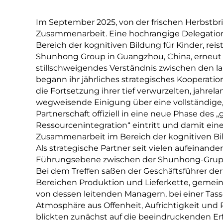
Im September 2025, von der frischen Herbstbr
Zusammenarbeit. Eine hochrangige Delegation
Bereich der kognitiven Bildung für Kinder, re
Shunhong Group in Guangzhou, China, erneut zu
stillschweigendes Verständnis zwischen den l
begann ihr jährliches strategisches Kooperati
die Fortsetzung ihrer tief verwurzelten, jahre
wegweisende Einigung über eine vollständige,
Partnerschaft offiziell in eine neue Phase des
Ressourcenintegration“ eintritt und damit ei
Zusammenarbeit im Bereich der kognitiven Bild
Als strategische Partner seit vielen aufeinande
Führungsebene zwischen der Shunhong-Gruppe
Bei dem Treffen saßen der Geschäftsführer d
Bereichen Produktion und Lieferkette, gemei
von dessen leitenden Managern, bei einer Ta
Atmosphäre aus Offenheit, Aufrichtigkeit un
blickten zunächst auf die beeindruckenden Er