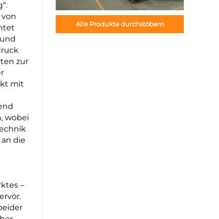
“.
 von
Alle Produkte durchstöbern
htet
 und
druck
ten zur
r
kt mit
mend
n, wobei
echnik
 an die
ktes –
ervor.
beider
her –