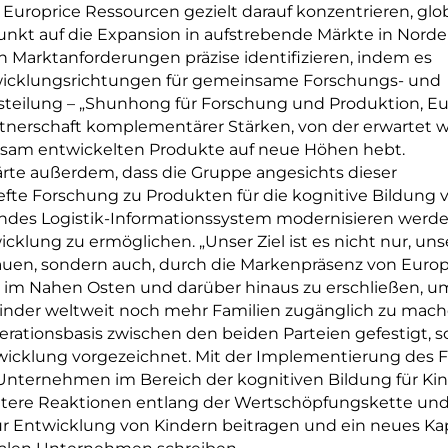
 Europrice Ressourcen gezielt darauf konzentrieren, glo
kt auf die Expansion in aufstrebende Märkte in Nord
arktanforderungen präzise identifizieren, indem es
wicklungsrichtungen für gemeinsame Forschungs- und
tsteilung – „Shunhong für Forschung und Produktion, Eu
rtnerschaft komplementärer Stärken, von der erwartet w
insam entwickelten Produkte auf neue Höhen hebt.
rte außerdem, dass die Gruppe angesichts dieser
iefte Forschung zu Produkten für die kognitive Bildung 
endes Logistik-Informationssystem modernisieren werd
cklung zu ermöglichen. „Unser Ziel ist es nicht nur, uns
auen, sondern auch, durch die Markenpräsenz von Europ
, im Nahen Osten und darüber hinaus zu erschließen, u
Kinder weltweit noch mehr Familien zugänglich zu mach
perationsbasis zwischen den beiden Parteien gefestigt, 
twicklung vorgezeichnet. Mit der Implementierung des F
Unternehmen im Bereich der kognitiven Bildung für Ki
ientere Reaktionen entlang der Wertschöpfungskette und
ur Entwicklung von Kindern beitragen und ein neues Kap