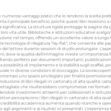
pa a foglia d'oro
spruzzati sta
ffratura servizio
libro foto coper
fre numerosi vantaggi pratici che lo rendono la scelta preferi
ta il principale beneficio, poiché questi libri resistono
i stampa libro
rigida con bo
significativa. La struttura rigida protegge le pagine da 
pertina rigida
dorati
loro vita utile. Biblioteche e istituzioni educative scelgon
tuzione nel tempo, offrendo un eccellente valore a lungo
alla tecnologia di rilegatura "lay-flat", che consente alle
 del lettore durante sessioni di studio prolungate. L’as
ioni, dove la qualità dell’immagine riveste un’importanza 
risultando perfetto per documenti importanti, pubblicazio
 possibilità di impilamento e la stabilità sugli scaffali,
rale in diverse condizioni di stoccaggio. La sovraccopert
ontempo uno spazio privilegiato per finalità promozionali, s
duzione di libri rilegati in cartonato di alta qualità: ca
 dettagliate che risulterebbero compromesse nei formati br
dendole investimenti attraenti per collezionisti e istituz
ttori percepiscono i libri rilegati in cartonato di alta qual
 La credibilità accademica aumenta quando ricerche e ope
li argomenti e ai risultati ivi presentati. L’esperienza 