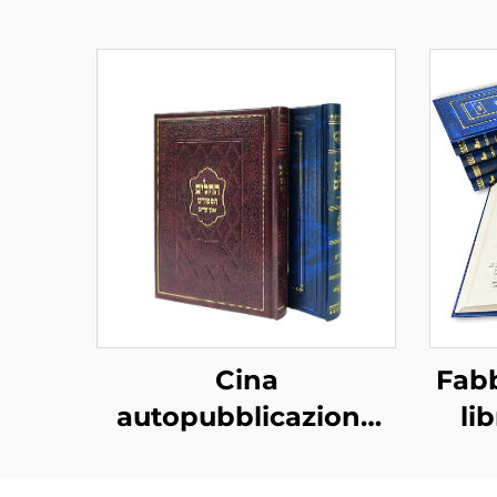
Cina
Fabb
autopubblicazione
li
economico rilegatura
rigida personalizzata