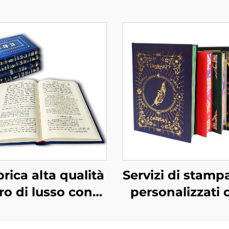
rica alta qualità
Servizi di stampa
bro di lusso con
personalizzati 
texture pelle
stop fabbrica lib
completo con
alta qualità con 