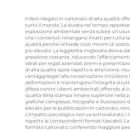
servizio di stampa
stam
libri romanzi per
e go
Il libro rilegato in cartonato di alta qualità of
tutto il mondo. La durata nel tempo rappresen
adulti romance libro
d
esposizione ambientale senza subire un’usura 
con copertina rigida
co
che i contenuti rimangano intatti per tutta la 
qualità perché richiede costi minimi di sosti
in lino
più elevato. La leggibilità migliorata deriva d
pressione costante, riducendo l’affaticamento
ideali per regali aziendali, premi e presentaz
di alta qualità ispira rispetto e attenzione, 
vantaggi legati alla conservazione includono la
deformazioni e mantengono l’integrità struttu
difesa contro i danni ambientali, offrendo al c
qualità della stampa rimane superiore nella pro
grafiche complesse, fotografie e illustrazioni
elevato per le pubblicazioni in cartonato, ren
L’impatto psicologico non va sottovalutato: i le
rispetto ai corrispondenti formati tascabili.
formato cartonato, conferendo maggiore peso ag