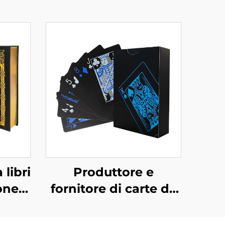
 libri
Produttore e
one-
fornitore di carte da
ro di
gioco su entrambi i
bordi
lati, carte da gioco