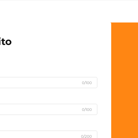
ito
0/100
0/100
0/200