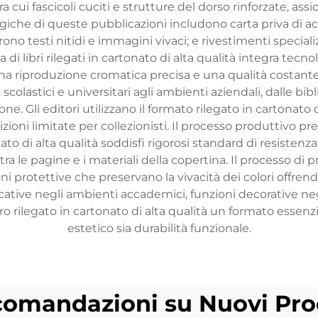
a cui fascicoli cuciti e strutture del dorso rinforzate, ass
iche di queste pubblicazioni includono carta priva di ac
ono testi nitidi e immagini vivaci; e rivestimenti specializ
i libri rilegati in cartonato di alta qualità integra tecn
a riproduzione cromatica precisa e una qualità costante s
olastici e universitari agli ambienti aziendali, dalle bibli
e. Gli editori utilizzano il formato rilegato in cartonato di
edizioni limitate per collezionisti. Il processo produttivo 
o di alta qualità soddisfi rigorosi standard di resistenza. 
tra le pagine e i materiali della copertina. Il processo d
ioni protettive che preservano la vivacità dei colori off
ive negli ambienti accademici, funzioni decorative negli
ibro rilegato in cartonato di alta qualità un formato esse
estetico sia durabilità funzionale.
omandazioni su Nuovi Pro