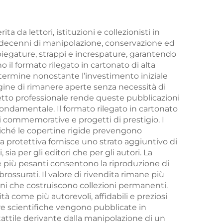
mpa
personalizzate con
tina
stampa e confezione
ta da lettori, istituzioni e collezionisti in
 a decenni di manipolazione, conservazione ed
rdi
personalizzata per
piegature, strappi e increspature, garantendo
adulti e coppie
o il formato rilegato in cartonato di alta
 termine nonostante l’investimento iniziale
 pagine di rimanere aperte senza necessità di
petto professionale rende queste pubblicazioni
fondamentale. Il formato rilegato in cartonato
ni commemorative e progetti di prestigio. I
 poiché le copertine rigide prevengono
a protettiva fornisce uno strato aggiuntivo di
ia per gli editori che per gli autori. La
rte più pesanti consentono la riproduzione di
ossurati. Il valore di rivendita rimane più
ioni che costruiscono collezioni permanenti.
ità come più autorevoli, affidabili e preziosi
re scientifiche vengono pubblicate in
tattile derivante dalla manipolazione di un