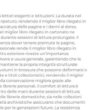
ta in
arte
lettori esigenti e istituzioni. La durata nel
ripetuto, rendendo il miglior libro rilegato in
taccatura delle pagine e i danni al dorso,
te
l miglior libro rilegato in cartonato ne
durante sessioni di lettura prolungate. Il
 senza dover tenere premute le pagine,
sionale rende il miglior libro rilegato in
etto esteriore riveste un’importanza
polvere e usura generale, garantendo che le
mantiene la propria integrità strutturale
ei volumi in brossura che possono deformarsi o
e titoli collezionistici, rendendo il miglior
ella conservazione migliora grazie alle
ibrerie personali. Il comfort di lettura è
to delle mani durante sessioni di lettura
lle librerie domestiche, sia nelle collezioni
prietà archivistiche assicurano che documenti
le per le generazioni future. La resistenza