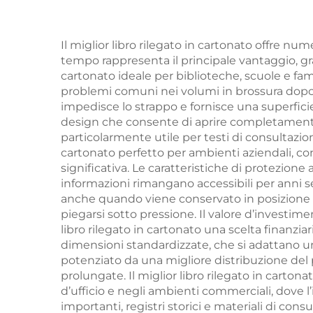
cartonati in grande
per
quantità con stampa
b
Il miglior libro rilegato in cartonato offre num
tempo rappresenta il principale vantaggio, graz
ai bordi spruzzati
cartonato ideale per biblioteche, scuole e fami
problemi comuni nei volumi in brossura dopo un
impedisce lo strappo e fornisce una superficie 
design che consente di aprire completamente 
particolarmente utile per testi di consultazione
cartonato perfetto per ambienti aziendali, co
significativa. Le caratteristiche di protezion
informazioni rimangano accessibili per anni se
anche quando viene conservato in posizione ve
piegarsi sotto pressione. Il valore d’investime
libro rilegato in cartonato una scelta finanziar
dimensioni standardizzate, che si adattano unif
potenziato da una migliore distribuzione del
prolungate. Il miglior libro rilegato in cartona
d’ufficio e negli ambienti commerciali, dove l
importanti, registri storici e materiali di con