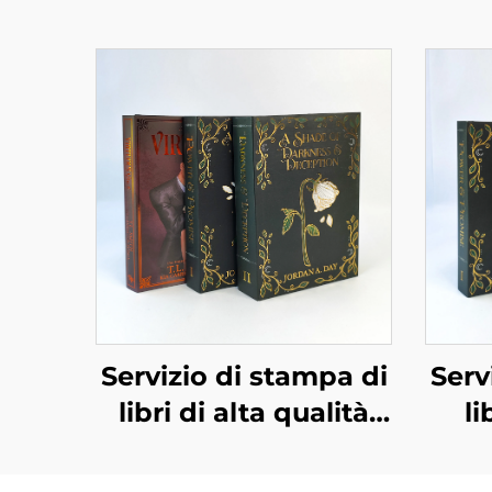
Servizio di stampa di
Serv
libri di alta qualità
li
all'ingrosso, stampa
r
di libri rilegati, libri