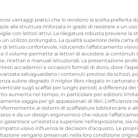
sonalizzato con
logo, carta dora
ordi spruzzati
PVC plastica, c
erosi vantaggi pratici che lo rendono la scelta preferita da 
ie alla struttura rinforzata in grado di resistere a un uso 
da poker
glie con lettori attivi. La rilegatura robusta previene la s
personalizza
 utilizzo prolungato. La qualità superiore della carta de
di lettura confortevole, riducendo l’affaticamento visivo 
il volume permette ai lettori di accedere ai contenuti
, ricettari e manuali istruzionali. La presentazione profes
ntesti accademici e occasioni formali di dono, dove l’asp
e avanzata salvaguardano i contenuti preziosi da schizzi, 
nza subire degrado. Il miglior libro rilegato in cartonato 
rticale sugli scaffali per lunghi periodi, a differenza d
nto aumenta nel tempo, in particolare per edizioni limitate 
iamente saggia per gli appassionati di libri. L’efficienza n
ormemente ai sistemi di scaffalature bibliotecarie e alle l
 peso e da un design ergonomico che riduce l’affaticamen
to garantisce un’estetica superiore nell’esposizione, sia ne
’impatto visivo influenza le decisioni d’acquisto. Le pro
sultazione vengano preservati nella loro condizione origina