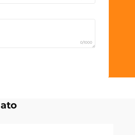
0/1000
nato