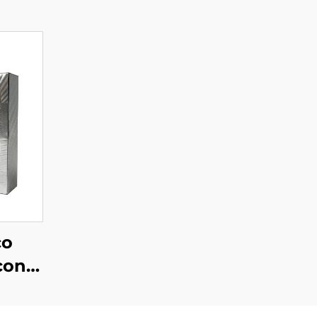
co
con
a su
con