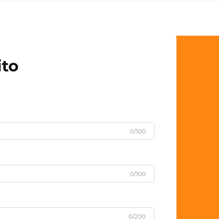
ito
0/100
0/100
0/200