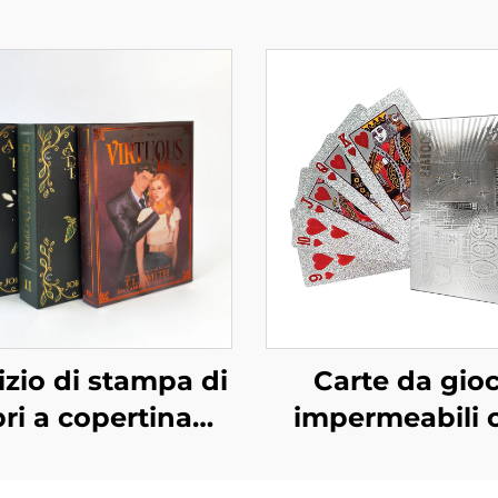
izio di stampa di
Carte da gio
bri a copertina
impermeabili 
igida e colore,
scatola, stamp
romanzo
fronte e retro 