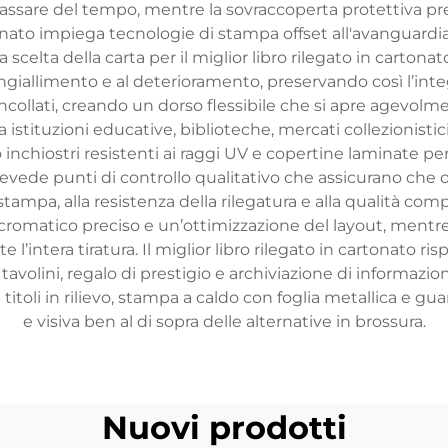
 passare del tempo, mentre la sovraccoperta protettiva pre
nato impiega tecnologie di stampa offset all'avanguardia, 
 scelta della carta per il miglior libro rilegato in carto
ll’ingiallimento e al deterioramento, preservando così l’int
 incollati, creando un dorso flessibile che si apre agevol
a istituzioni educative, biblioteche, mercati collezionistic
no inchiostri resistenti ai raggi UV e copertine laminate 
revede punti di controllo qualitativo che assicurano che og
 stampa, alla resistenza della rilegatura e alla qualità compl
atico preciso e un’ottimizzazione del layout, mentre s
l’intera tiratura. Il miglior libro rilegato in cartonato ri
avolini, regalo di prestigio e archiviazione di informazi
toli in rilievo, stampa a caldo con foglia metallica e gua
e visiva ben al di sopra delle alternative in brossura.
Nuovi prodotti