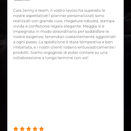
Cara Jenny e team, il vostro lavoro ha superato le
nostre aspettative! I planner personalizzati sono
realizzati con grande cura: rilegatura robusta, stampa
vivida e confezione regalo elegante. Maggie si è
impegnata in modo straordinario per soddisfare le
nostre esigenze, tenendoci costantemente aggiornati
a ogni passo. La spedizione è stata tempestiva e ben
imballata, e i nostri clienti lodano entusiasticamente i
prodotti. Siamo orgogliosi di poter contare su una
collaborazione a lungo termine con voi!