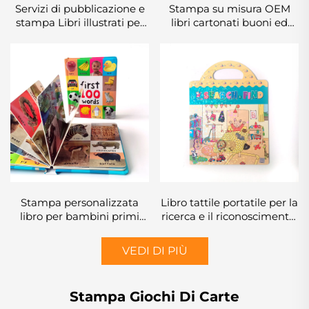
Servizi di pubblicazione e
Stampa su misura OEM
stampa Libri illustrati per
libri cartonati buoni ed
bambini e neonati per l'ora
educativi libri per bambini
della nanna Libri educativi
in inglese libri interattivi
per asilo Libri rilegati
per bambini stampa libri
cartonati
Stampa personalizzata
Libro tattile portatile per la
libro per bambini primi
ricerca e il riconoscimento,
100 animali parole
per bambini piccoli –
educative libro cartonato
Certificato UE
VEDI DI PIÙ
copertina rigida
Stampa Giochi Di Carte