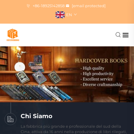
+86-18925142858
[email protected]
EN
Chi Siamo
La fabbrica più grande e professionale del sud della
Cina, attiva da 16 anni nella produzione di libri rilegati,