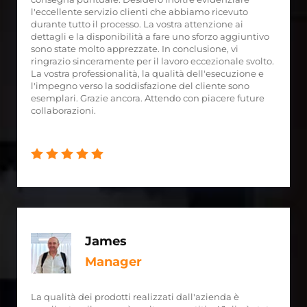
l'eccellente servizio clienti che abbiamo ricevuto
durante tutto il processo. La vostra attenzione ai
dettagli e la disponibilità a fare uno sforzo aggiuntivo
sono state molto apprezzate. In conclusione, vi
ringrazio sinceramente per il lavoro eccezionale svolto.
La vostra professionalità, la qualità dell'esecuzione e
l'impegno verso la soddisfazione del cliente sono
esemplari. Grazie ancora. Attendo con piacere future
collaborazioni.
James
Manager
La qualità dei prodotti realizzati dall'azienda è