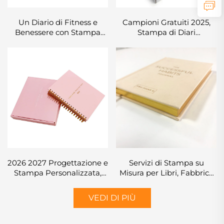
Un Diario di Fitness e
Campioni Gratuiti 2025,
Benessere con Stampa
Stampa di Diari
Personalizzata,
Personalizzati, Taccuino A5
Imballaggio di Lusso,
A4 A3 con Rilegatura ad
Copertina Rigida Rosa,
Anelli, Pianificatore con
Agenda Giornaliera,
Scatola di Carta su
Organizzatore,
Richiesta
Pianificatore
2026 2027 Progettazione e
Servizi di Stampa su
Stampa Personalizzata,
Misura per Libri, Fabbrica
Organizzatori con
di Stampa, Taccuini in
Copertina Rigida,
Lino, Libri con Copertina
VEDI DI PIÙ
Settimanale Mensile Senza
Rigida e Taglio Dipinto o
Data, Agenda,
Spruzzato
Pianificatore Giornaliero,