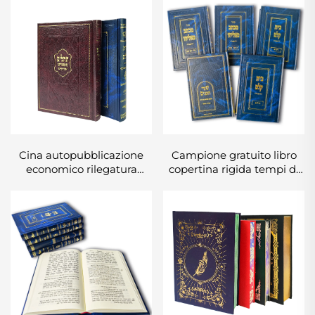
Cina autopubblicazione
Campione gratuito libro
economico rilegatura
copertina rigida tempi di
rigida personalizzata
consegna rapidi stampa
servizio di stampa libri
libri in bulk set di libri
romanzi per adulti
personalizzati con
romance libro con
copertina rigida servizio di
copertina rigida in lino
stampa