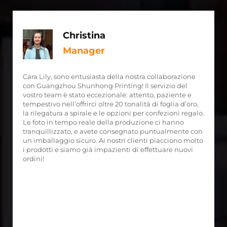
Christina
Manager
Cara Lily, sono entusiasta della nostra collaborazione
con Guangzhou Shunhong Printing! Il servizio del
vostro team è stato eccezionale: attento, paziente e
tempestivo nell’offrirci oltre 20 tonalità di foglia d’oro,
la rilegatura a spirale e le opzioni per confezioni regalo.
Le foto in tempo reale della produzione ci hanno
tranquillizzato, e avete consegnato puntualmente con
un imballaggio sicuro. Ai nostri clienti piacciono molto
i prodotti e siamo già impazienti di effettuare nuovi
ordini!