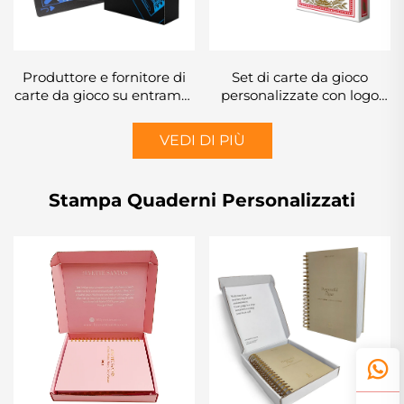
Produttore e fornitore di
Set di carte da gioco
carte da gioco su entrambi
personalizzate con logo
i lati, carte da gioco
stampato, modello su
personalizzate con stampa
carta, gioco di
VEDI DI PIÙ
e confezione
intrattenimento poker con
personalizzata per adulti e
scatola
coppie
Stampa Quaderni Personalizzati