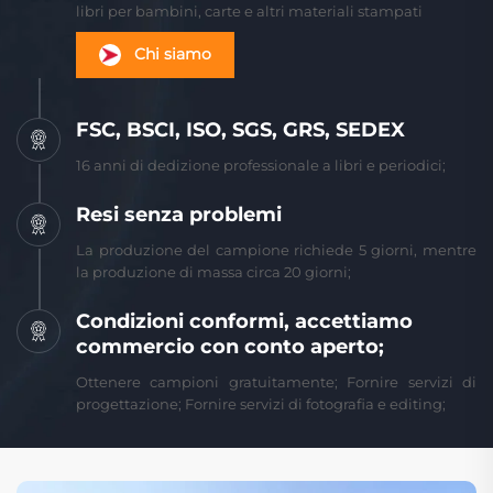
libri per bambini, carte e altri materiali stampati
Chi siamo
FSC, BSCI, ISO, SGS, GRS, SEDEX
16 anni di dedizione professionale a libri e periodici;
Resi senza problemi
La produzione del campione richiede 5 giorni, mentre
la produzione di massa circa 20 giorni;
Condizioni conformi, accettiamo
commercio con conto aperto;
Ottenere campioni gratuitamente; Fornire servizi di
progettazione; Fornire servizi di fotografia e editing;