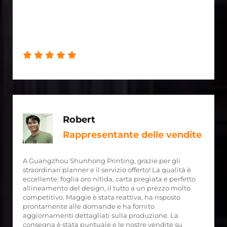
Robert
Rappresentante delle vendite
A Guangzhou Shunhong Printing, grazie per gli
straordinari planner e il servizio offerto! La qualità è
eccellente: foglia oro nitida, carta pregiata e perfetto
allineamento del design, il tutto a un prezzo molto
competitivo. Maggie è stata reattiva, ha risposto
prontamente alle domande e ha fornito
aggiornamenti dettagliati sulla produzione. La
consegna è stata puntuale e le nostre vendite su