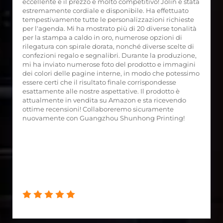
eccellente e il prezzo è molto competitivo! Jolin è stata
estremamente cordiale e disponibile. Ha effettuato
tempestivamente tutte le personalizzazioni richieste
per l'agenda. Mi ha mostrato più di 20 diverse tonalità
per la stampa a caldo in oro, numerose opzioni di
rilegatura con spirale dorata, nonché diverse scelte di
confezioni regalo e segnalibri. Durante la produzione,
mi ha inviato numerose foto del prodotto e immagini
dei colori delle pagine interne, in modo che potessimo
essere certi che il risultato finale corrispondesse
esattamente alle nostre aspettative. Il prodotto è
attualmente in vendita su Amazon e sta ricevendo
ottime recensioni! Collaboreremo sicuramente
nuovamente con Guangzhou Shunhong Printing!