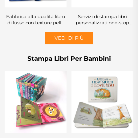
Fabbrica alta qualità libro
Servizi di stampa libri
di lusso con texture pelle
personalizzati one-stop
completo con stampa a
fabbrica libro di alta
foglia d'oro e goffratura
qualità con bordi spruzzati
VEDI DI PIÙ
servizio di stampa libro
stampa libro foto
copertina rigida
copertina rigida con bordi
dorati
Stampa Libri Per Bambini