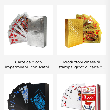
Carte da gioco
Produttore cinese di
impermeabili con scatola,
stampa, gioco di carte da
stampa su fronte e retro
poker personalizzato su
con logo, carta dorata in
fronte e retro su entrambi i
PVC plastica, carte da
lati
poker personalizzate