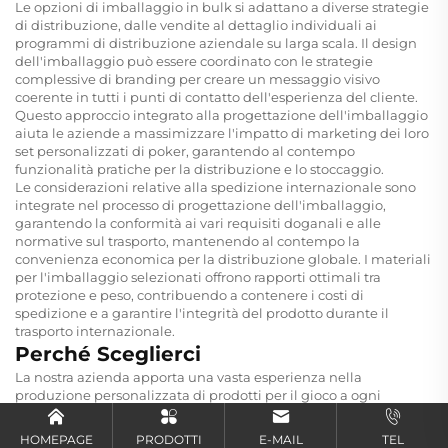
Le opzioni di imballaggio in bulk si adattano a diverse strategie
di distribuzione, dalle vendite al dettaglio individuali ai
programmi di distribuzione aziendale su larga scala. Il design
dell'imballaggio può essere coordinato con le strategie
complessive di branding per creare un messaggio visivo
coerente in tutti i punti di contatto dell'esperienza del cliente.
Questo approccio integrato alla progettazione dell'imballaggio
aiuta le aziende a massimizzare l'impatto di marketing dei loro
set personalizzati di poker, garantendo al contempo
funzionalità pratiche per la distribuzione e lo stoccaggio.
Le considerazioni relative alla spedizione internazionale sono
integrate nel processo di progettazione dell'imballaggio,
garantendo la conformità ai vari requisiti doganali e alle
normative sul trasporto, mantenendo al contempo la
convenienza economica per la distribuzione globale. I materiali
per l'imballaggio selezionati offrono rapporti ottimali tra
protezione e peso, contribuendo a contenere i costi di
spedizione e a garantire l'integrità del prodotto durante il
trasporto internazionale.
Perché Sceglierci
La nostra azienda apporta una vasta esperienza nella
produzione personalizzata di prodotti per il gioco a ogni
progetto di Set da Gioco di Carte con Pattern Personalizzato,
Carte da Poker per Intrattenimento con Scatola, garantendo
HOMEPAGE
PRODOTTI
E-MAIL
TEL