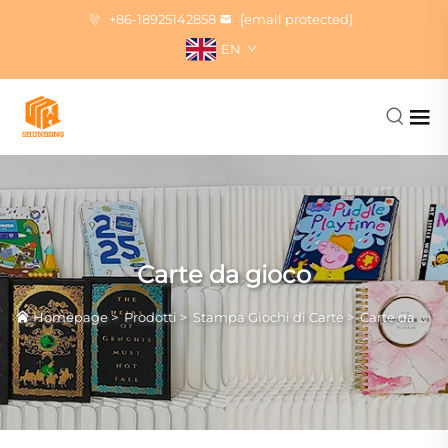
+86-18925142858
[email protected]
EN
Carte da gioco
Homepage
>
Prodotti
>
Stampa Giochi di Carte
>
Carte da gioco