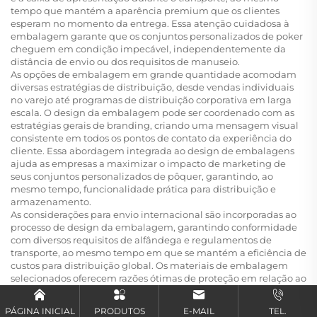
tempo que mantém a aparência premium que os clientes
esperam no momento da entrega. Essa atenção cuidadosa à
embalagem garante que os conjuntos personalizados de poker
cheguem em condição impecável, independentemente da
distância de envio ou dos requisitos de manuseio.
As opções de embalagem em grande quantidade acomodam
diversas estratégias de distribuição, desde vendas individuais
no varejo até programas de distribuição corporativa em larga
escala. O design da embalagem pode ser coordenado com as
estratégias gerais de branding, criando uma mensagem visual
consistente em todos os pontos de contato da experiência do
cliente. Essa abordagem integrada ao design de embalagens
ajuda as empresas a maximizar o impacto de marketing de
seus conjuntos personalizados de pôquer, garantindo, ao
mesmo tempo, funcionalidade prática para distribuição e
armazenamento.
As considerações para envio internacional são incorporadas ao
processo de design da embalagem, garantindo conformidade
com diversos requisitos de alfândega e regulamentos de
transporte, ao mesmo tempo em que se mantém a eficiência de
custos para distribuição global. Os materiais de embalagem
selecionados oferecem razões ótimas de proteção em relação ao
peso, ajudando a controlar os custos de frete, ao mesmo tempo
em que garantem a integridade do produto durante o
PÁGINA INICIAL
PRODUTOS
E-MAIL
TEL.
transporte internacional.