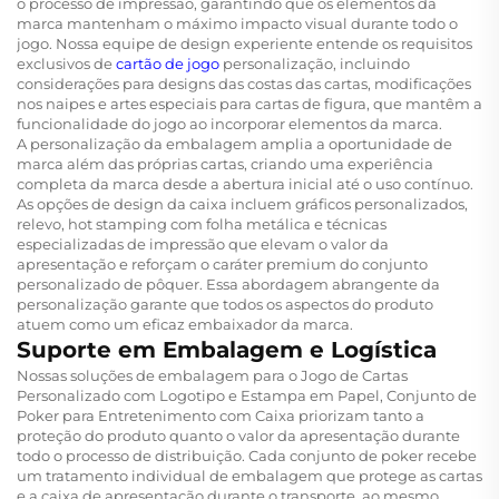
o processo de impressão, garantindo que os elementos da
marca mantenham o máximo impacto visual durante todo o
jogo. Nossa equipe de design experiente entende os requisitos
exclusivos de
cartão de jogo
personalização, incluindo
considerações para designs das costas das cartas, modificações
nos naipes e artes especiais para cartas de figura, que mantêm a
funcionalidade do jogo ao incorporar elementos da marca.
A personalização da embalagem amplia a oportunidade de
marca além das próprias cartas, criando uma experiência
completa da marca desde a abertura inicial até o uso contínuo.
As opções de design da caixa incluem gráficos personalizados,
relevo, hot stamping com folha metálica e técnicas
especializadas de impressão que elevam o valor da
apresentação e reforçam o caráter premium do conjunto
personalizado de pôquer. Essa abordagem abrangente da
personalização garante que todos os aspectos do produto
atuem como um eficaz embaixador da marca.
Suporte em Embalagem e Logística
Nossas soluções de embalagem para o Jogo de Cartas
Personalizado com Logotipo e Estampa em Papel, Conjunto de
Poker para Entretenimento com Caixa priorizam tanto a
proteção do produto quanto o valor da apresentação durante
todo o processo de distribuição. Cada conjunto de poker recebe
um tratamento individual de embalagem que protege as cartas
e a caixa de apresentação durante o transporte, ao mesmo