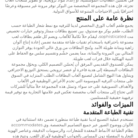
تجزئة، فإن هذه المجموعة المخصصة من البوكر توفر مرونة غير مسبوقة وعرضًا
احترافيًا يلبي الاحتياجات المتنوعة للأسواق الدولية.
نظرة عامة على المنتج
يجمع طقم ألعاب الورق المخصص لدينا للترفيه مع نمط شعار الطباعة حسب
الطلب، طقم بوكر مع صندوق، بين تصنيع بطاقات ممتاز وتوفير خيارات تخصيص
مت sophisticated، ليقدّم حلاً تكاملاً للألعاب. ويضم كل طقم بطاقات لعب
مصنوعة باحترافية باستخدام تقنيات طباعة متقدمة تضمن إعادة إنتاج ألوان
زاهية ومتانة طويلة الأمد. وتُنتج البطاقات من ورق عالي الجودة يوفر التوازن
المثالي بين المرونة والمتانة، مما يضمن خشْم وتقسيم سلس مع الحفاظ على
البنية الهيكلية خلال فترات لعب طويلة.
يمكن للصندوق التقديمي المرفق أن يُحسّن التصميم الكلي، ويحوّل مجموعة
البطاقات البسيطة إلى هدية فاخرة أو عنصر ترويجي يستحق التوزيع الاحترافي.
ويتناول هذا النهج الشامل لتصنيع ألعاب البطاقات الطلب المتزايد في السوق
على منتجات الترفيه الموسومة التي تخدم الأغراض الوظيفية في الألعاب
والأهداف التسويقية على حد سواء. وتمثل هذه المجموعة حلاً مثالياً للشركات
التي تحتاج إلى منتجات ألعاب مخصصة تعكس قيم علامتها التجارية مع توفير قيمة
ترفيهية حقيقية للمستلمين.
الميزات والفوائد
تقنية الطباعة المتقدمة
تستخدم عملية التصنيع لدينا تقنية طباعة متطورة تضمن دقة استثنائية في
الألوان ووضوح الصور عبر جميع التصاميم المخصصة. وي accommodates
نظام الطباعة الأنماط المعقدة للشعارات، والرسومات الدقيقة، وعناصر الهوية
التجارية المفصلة دون المساس بالجوانب الوظيفية لأوراق اللعب. وتتيح هذه