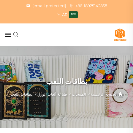
[email protected]
+86-18925142858
AR
بطاقات اللعب
الصفحة الرئيسية
>
المنتجات
>
طباعة ألعاب الورق
>
بطاقات اللعب