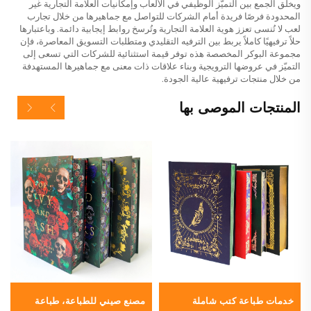
ويخلق الجمع بين التميّز الوظيفي في الألعاب وإمكانيات العلامة التجارية غير
المحدودة فرصًا فريدة أمام الشركات للتواصل مع جماهيرها من خلال تجارب
لعب لا تُنسى تعزز هوية العلامة التجارية وتُرسخ روابط إيجابية دائمة. وباعتبارها
حلاً ترفيهيًا كاملاً يربط بين الترفيه التقليدي ومتطلبات التسويق المعاصرة، فإن
مجموعة البوكر المخصصة هذه توفر قيمة استثنائية للشركات التي تسعى إلى
التميّز في عروضها الترويجية وبناء علاقات ذات معنى مع جماهيرها المستهدفة
من خلال منتجات ترفيهية عالية الجودة.
المنتجات الموصى بها
خدمات طباعة كتب شاملة
مصنع صيني للطباعة، طباعة