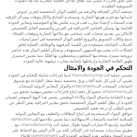
على خلق تجارب لا تُنسى تمد نطاق تفاعل العلامة التجارية لما بعد القنوات
التسويقية التقليدية.
تستفيد أماكن الضيافة والترفيه من أطقم البوكر المخصصة لتعزيز عروض
خدماتها مع تعزيز هويتها التجارية. وتستخدم الفنادق والكازينوهات ومراكز الترفيه
هذه المنتجات لإنشاء تجارب لعب فريدة تعكس طابع المؤسسة ومعايير الجودة
الخاصة بها. وتمكن العناصر الاحترافية في العرض والتصميم القابل للتخصيص
الأماكن من تقديم منتجات لعب تتماشى مع مكانتها التجارية وتوقعات العملاء.
تدمج وكالات التسويق والترويج أطقم البوكر المخصصة في استراتيجيات
الحملات الشاملة، مستفيدة من القيمة الترفيهية والوظائف العملية لخلق
اتصالات ذات معنى مع الجمهور المستهدف. وتشكل أطقم البوكر هذه عناصر
ترويجية مميزة يستخدمها المتلقون ويحتفظون بها فعليًا، مما يضمن استمرار
ظهور العلامة التجارية وارتباطها بإيجابية بتجارب ترفيهية عالية الجودة.
التحكم في الجودة والامتثال
تتضمن عملية الت manufacturing لدينا إجراءات شاملة للتحكم في الجودة
تضمن أن تلبي كل علبة ألعاب ورق مخصصة بنمط شعار الطباعة مع صندوق
احتياجات المنتجات التertainment والبوكر المعايير الدولية للمنتجات
التertainment. تخضع كل دفعة إنتاج لإجراءات تفحص منهجية تتحقق من
جودة الطباعة واتساق المواد والأداء الوظيفي. يضمن هذا النهج المنهجي لضمان
الجودة أن تظل أطقم البوكر المخصصة تحقق معايير احترافية بغض النظر عن
حجم الطلب أو درجة تعقيد التخصيص.
تتوافق المواد المستخدمة في إنتاج البطاقات والتغليف مع المعايير الدولية
للسلامة الخاصة بالمنتجات الاستهلاكية، مما يضمن ملاءمتها للتistribution
العالمية. وتُدمج الاعتبارات البيئية طوال عملية الت manufacturing، مع
تطبيق ممارسات مستدامة قدر الإمكان للحد من الأثر البيئي مع الحفاظ على
جودة المنتج. وتعكس هذه المعايير الجودة الت commitment للإنتاج