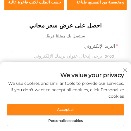
ومخصصة من المصنع، طباعة
حسب الطلب لكتب فاخرة عالية
كتاب بحواف ملطخة، كتاب صور
الجودة مع حواف رش، طباعة
فوتوغرافي عالي الجودة بغلاف
صديقة للبيئة مع غلاف واقي
مقوى وحواف ذهبية
احصل على عرض سعر مجاني
سيتصل بك ممثلنا قريبًا.
البريد الإلكتروني
0/100
الاسم
We value your privacy
0/100
We use cookies and similar tools to provide our services.
If you don't want to accept all cookies, click Personalize
cookies.
اسم الشركة
0/200
Accept all
Personalize cookies
رسالة
الصفحة الرئيسية
المنتجات
البريد الإلكتروني
الهاتف