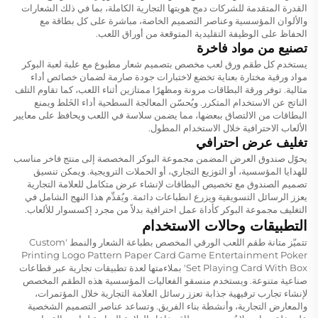
القدرة المتقدمة للشركات دمج هويتها التجارية الكاملة، بما في ذلك الشعارات
والألوان المؤسسية وعناصر التصميم الخاصة، مباشرة على كل بطاقة مع
الحفاظ على الوظيفة التقليدية المتوقعة من أوراق اللعب.
تصنيع من مواد فاخرة
يستخدم كل طقم ورق لعب مخصص بتصميم شعار مطبوع مع علبة لعبة البوكر
مواد ورقية مختارة بعناية تخضع لاختبارات جودة صارمة لضمان خصائص أداء
مثالية. توفر ورقة البطاقات مرونة ومظهرًا ممتازين أثناء اللعب، كما تقاوم التلف
الناتج عن الاستخدام المتكرر. ويُحسّن المعالجة السطحية أداء الخَلط ويمنع
البطاقات من الالتصاق ببعضها، مما يضمن سلاسة في اللعب ويحافظ على معايير
الألعاب الاحترافية خلال الاستخدام المطول.
تغليف عرض احترافي
يحوّل صندوق العرض المضمن مجموعة البوكر المخصصة إلى منتج فاخر مناسب
للهدايا المؤسسية، أو التوزيع التجاري، أو الحملات الترويجية. ويمكن تنسيق
تصميم الصندوق مع تخصيص البطاقات لإنشاء عرض متكامل للعلامة التجارية
يعزز الرسائل التسويقية ويزرع انطباعات دائمة. ويُقدِّم هذا النهج الشامل في
التغليف مجموعة البوكر كأداة عمل احترافية بدلاً من مجرد إكسسوار للألعاب.
التطبيقات وحالات الاستخدام
تتميّز متانة طقم اللعب الورقي المخصص بطباعة الشعار والنمط 'Custom
Printing Logo Pattern Paper Card Game Entertainment Poker
Set Playing Card With Box' بملاءمتها لعدة تطبيقات تجارية عبر قطاعات
صناعية متنوعة. ويستخدم منسقو الفعاليات المؤسسية هذه الطقم المخصص
لإنشاء تجارب ترفيهية جذابة تعزز رسائل العلامة التجارية خلال المؤتمرات،
والمعارض التجارية، وأنشطة بناء الفريق. وتساعد عناصر التصميم الشخصية