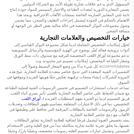
المسؤول الذي يدعم علاقات تجارية طويلة الأمد مع الشركاء الدوليين.
يضمن المعايرة الدورية لمعدات الطباعة والاختبار المستمر للمواد جودة إنتاج
ثابتة تلبي المعايير الصارمة الخاصة بمنتجات الألعاب الاحترافية. ويمتد هذا
الاهتمام بالتحكم في الجودة ليشمل إجراءات التغليف والشحن، مما يضمن
وصول مجموعات البوكر المخصصة في حالة مثالية بغض النظر عن الوجهة أو
مسافة الشحن.
خيارات التخصيص والعلامات التجارية
تُحوِّل إمكانيات التخصيص الشاملة لدينا شكل مجموعة البوكر القياسي إلى
أدوات ترويجية فعالة تُعبِّر بوضوح عن الهوية المؤسسية والرسائل التسويقية.
تدعم مجموعة أوراق اللعب المخصصة للترفيه مع صندوق، ذات نمط الورق
وشعار الطباعة المخصص، إمكانيات تصميم غير محدودة، وت
accommodates كل شيء بدءًا من وضع الشعار البسيط وصولاً إلى
التفسيرات الفنية المعقدة التي تدمج عناصر متعددة للعلامة التجارية. تتيح هذه
المرونة للشركات إنشاء منتجات ترفيهية تعكس حقًا هويتها الفريدة وموقعها في
السوق.
تساعد خدمات استشارات التصميم في تحسين الرسومات الفنية لعملية الطباعة
مع ضمان الحفاظ على عناصر العلامة التجارية بأقصى تأثير بصري أثناء اللعب.
فريق التصميم لدينا ذو الخبرة يفهم المتطلبات الفريدة لـ
أوراق اللعب
التخصيص، بما في ذلك الاعتبارات المتعلقة بتصاميم ظهور البطاقات، وتعديلات
الرموز، والرسومات الخاصة بالبطاقات المرقمة التي تحافظ على وظيفتها في
الألعاب مع دمج عناصر العلامة التجارية.
يمتد تخصيص العبوة ليشمل فرصًا إضافية للعلامة التجارية تتجاوز البطاقات
نفسها، ما يخلق تجربة علامة تجارية متكاملة تبدأ من فتح العلبة وحتى الاستخدام
المستمر. وتشمل خيارات تصميم العلبة رسومات مخصصة، ونقشًا بارزًا، وختمًا