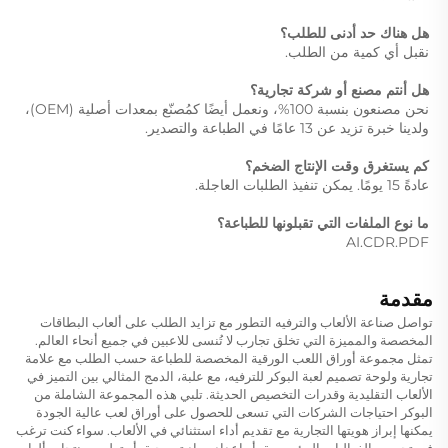
هل هناك حد أدنى للطلب؟ 
نقبل أي كمية من الطلب. 
هل أنتم مصنع أو شركة تجارية؟ 
نحن مصنعون بنسبة 100%، ونعمل أيضًا كمُصنّع بمعدات أصلية (OEM)، 
ولدينا خبرة تزيد عن 13 عامًا في الطباعة والتصدير. 
كم يستغرق وقت الإنتاج الضخم؟ 
عادةً 15 يومًا. يمكن تنفيذ الطلبات العاجلة. 
ما نوع الملفات التي تقبلونها للطباعة؟ 
AI.CDR.PDF 
مقدمة
تواصل صناعة الألعاب والترفيه التطور مع تزايد الطلب على ألعاب البطاقات
المخصصة والمميزة التي تخلق تجارب لا تُنسى للاعبين في جميع أنحاء العالم.
تمثل مجموعة أوراق اللعب الورقية المخصصة للطباعة حسب الطلب مع علامة
تجارية ولوحة تصميم لعبة البوكر للترفيه، مع علبة، الدمج المثالي بين التميز في
الألعاب التقليدية وقدرات التخصيص الحديثة. تلبي هذه المجموعة الشاملة من
البوكر احتياجات الشركات التي تسعى للحصول على أوراق لعب عالية الجودة
يمكنها إبراز هويتها التجارية مع تقديم أداء استثنائي في الألعاب. سواء كنت ترغب
في تحسين الفعاليات المؤسسية، أو إعداد مواد ترويجية، أو تطوير منتجات ألعاب