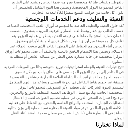
بالفويل، وتقنيات طباعة متخصصة تعزز من قيمة العرض وتشدد على الطابع
الفاخر لمجموعة البوكر المخصصة. ويضمن هذا النهج الشامل للتخصيص أن
يكون كل جانب من جوانب المنتج سفيرًا فعّالًا للعلامة التجارية.
التعبئة والتغليف ودعم الخدمات اللوجستية
تُعَد حلول التعبئة والتغليف الخاصة بنا لمجموعة أوراق اللعب المخصصة للطباعة
حسب الطلب مع شعار ونمط لعبة القمار والترفيه، المزودة بصندوق، مصممة
لضمان حماية المنتج والحفاظ على قيمته التقديمية طوال عملية التوزيع. يتم
تغليف كل مجموعة من أوراق البوكر بشكل فردي لحماية الأوراق وصندوق
العرض أثناء الشحن، مع الحفاظ على المظهر الفاخر الذي يتوقعه العملاء عند
الاستلام. ويضمن هذا الاهتمام الدقيق بالتعبئة والتغليف أن تصل مجموعات أوراق
البوكر المخصصة في حالة ممتازة بغض النظر عن مسافة الشحن أو متطلبات
المناورة.
تتيح خيارات التعبئة بالجملة استراتيجيات توزيع متنوعة، بدءًا من المبيعات الفردية
في المتاجر إلى برامج التوزيع المؤسسي على نطاق واسع. ويمكن تنسيق
تصميم العبوة مع الاستراتيجيات الشاملة للعلامة التجارية لإنشاء رسالة بصرية
متسقة عبر جميع نقاط التفاعل في تجربة العميل. ويساعد هذا النهج المتكامل
لتصميم العبوة الشركات على تعظيم الأثر التسويقي لمجموعات البوكر
المخصصة الخاصة بها، مع ضمان الوظائف العملية المتعلقة بالتوزيع والتخزين.
تم دمج اعتبارات الشحن الدولي في عملية تصميم العبوات، لضمان الامتثال
لمتطلبات الجمارك المختلفة واللوائح الخاصة بالشحن، مع الحفاظ على فعالية
التكلفة للتوزيع العالمي. توفر مواد التعبئة المختارة نسبة حماية إلى وزن مثالية
تساعد في السيطرة على تكاليف الشحن مع ضمان سلامة المنتج أثناء النقل
الدولي.
لماذا تختارنا