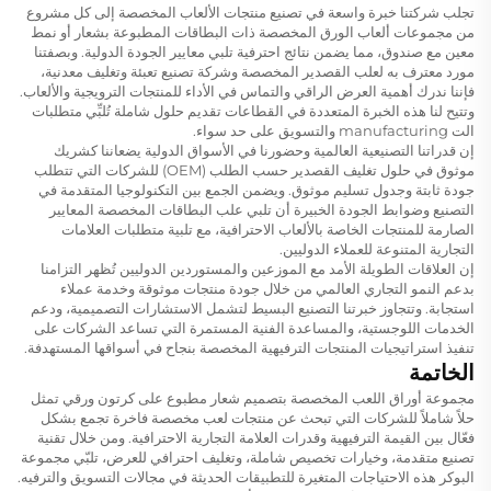
تجلب شركتنا خبرة واسعة في تصنيع منتجات الألعاب المخصصة إلى كل مشروع
من مجموعات ألعاب الورق المخصصة ذات البطاقات المطبوعة بشعار أو نمط
معين مع صندوق، مما يضمن نتائج احترفية تلبي معايير الجودة الدولية. وبصفتنا
مورد معترف به لعلب القصدير المخصصة وشركة تصنيع تعبئة وتغليف معدنية،
فإننا ندرك أهمية العرض الراقي والتماس في الأداء للمنتجات الترويجية والألعاب.
وتتيح لنا هذه الخبرة المتعددة في القطاعات تقديم حلول شاملة تُلبِّي متطلبات
الت manufacturing والتسويق على حد سواء.
إن قدراتنا التصنيعية العالمية وحضورنا في الأسواق الدولية يضعاننا كشريك
موثوق في حلول تغليف القصدير حسب الطلب (OEM) للشركات التي تتطلب
جودة ثابتة وجدول تسليم موثوق. ويضمن الجمع بين التكنولوجيا المتقدمة في
التصنيع وضوابط الجودة الخبيرة أن تلبي علب البطاقات المخصصة المعايير
الصارمة للمنتجات الخاصة بالألعاب الاحترافية، مع تلبية متطلبات العلامات
التجارية المتنوعة للعملاء الدوليين.
إن العلاقات الطويلة الأمد مع الموزعين والمستوردين الدوليين تُظهر التزامنا
بدعم النمو التجاري العالمي من خلال جودة منتجات موثوقة وخدمة عملاء
استجابة. وتتجاوز خبرتنا التصنيع البسيط لتشمل الاستشارات التصميمية، ودعم
الخدمات اللوجستية، والمساعدة الفنية المستمرة التي تساعد الشركات على
تنفيذ استراتيجيات المنتجات الترفيهية المخصصة بنجاح في أسواقها المستهدفة.
الخاتمة
مجموعة أوراق اللعب المخصصة بتصميم شعار مطبوع على كرتون ورقي تمثل
حلاً شاملاً للشركات التي تبحث عن منتجات لعب مخصصة فاخرة تجمع بشكل
فعّال بين القيمة الترفيهية وقدرات العلامة التجارية الاحترافية. ومن خلال تقنية
تصنيع متقدمة، وخيارات تخصيص شاملة، وتغليف احترافي للعرض، تلبّي مجموعة
البوكر هذه الاحتياجات المتغيرة للتطبيقات الحديثة في مجالات التسويق والترفيه.