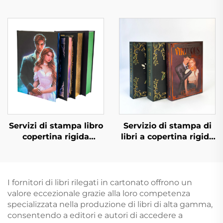
Servizi di stampa libro
Servizio di stampa di
copertina rigida
libri a copertina rigida
autopubblicazione
e colore, romanzo
stampa romanzo
personalizzato con
romantico
bordi spruzzati
personalizzato con
I fornitori di libri rilegati in cartonato offrono un
bordi spruzzati
valore eccezionale grazie alla loro competenza
specializzata nella produzione di libri di alta gamma,
consentendo a editori e autori di accedere a