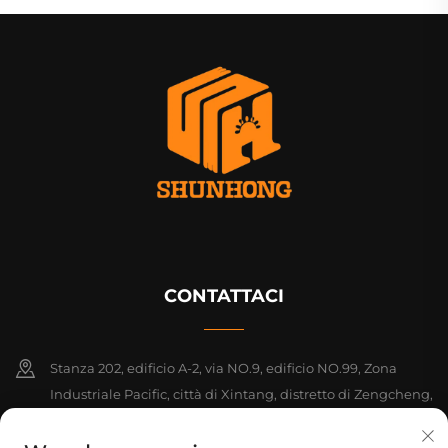
CONTATTACI
Stanza 202, edificio A-2, via NO.9, edificio NO.99, Zona
Industriale Pacific, città di Xintang, distretto di Zengcheng,
Guangzhou, Guangdong, Cina