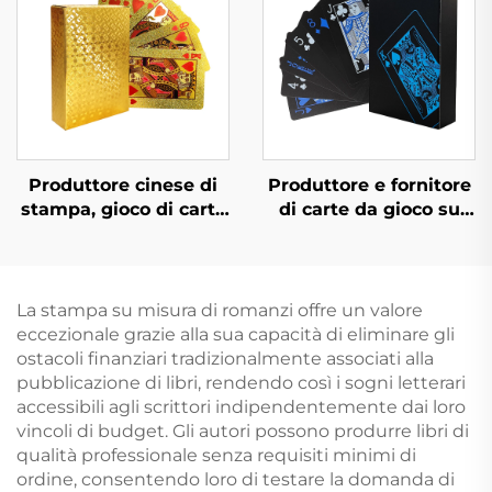
poker personalizzate
Produttore cinese di
Produttore e fornitore
stampa, gioco di carte
di carte da gioco su
da poker
entrambi i lati, carte
personalizzato su
da gioco
fronte e retro su
personalizzate con
entrambi i lati
stampa e confezione
La stampa su misura di romanzi offre un valore
personalizzata per
eccezionale grazie alla sua capacità di eliminare gli
adulti e coppie
ostacoli finanziari tradizionalmente associati alla
pubblicazione di libri, rendendo così i sogni letterari
accessibili agli scrittori indipendentemente dai loro
vincoli di budget. Gli autori possono produrre libri di
qualità professionale senza requisiti minimi di
ordine, consentendo loro di testare la domanda di