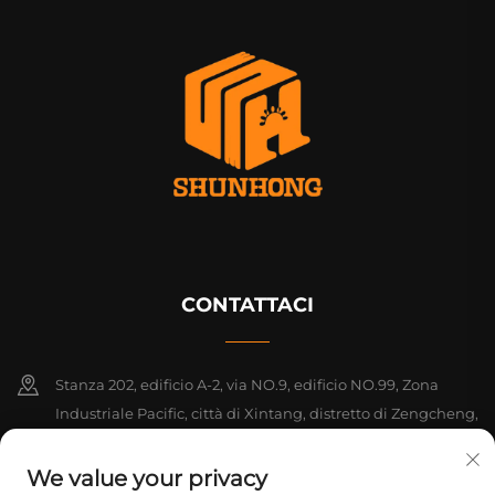
CONTATTACI
Stanza 202, edificio A-2, via NO.9, edificio NO.99, Zona
Industriale Pacific, città di Xintang, distretto di Zengcheng,
Guangzhou, Guangdong, Cina
We value your privacy
+86-18925142858