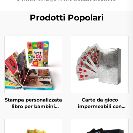
Prodotti Popolari
Stampa personalizzata
Carte da gioco
libro per bambini
impermeabili con
primi 100 animali
scatola, stampa su
parole educative libro
fronte e retro con logo,
cartonato copertina
carta dorata in PVC
rigida
plastica, carte da