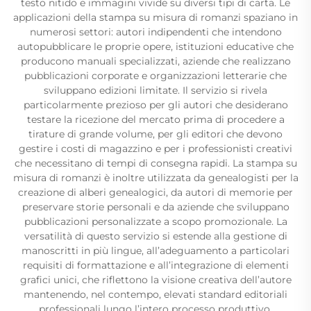
testo nitido e immagini vivide su diversi tipi di carta. Le
applicazioni della stampa su misura di romanzi spaziano in
numerosi settori: autori indipendenti che intendono
autopubblicare le proprie opere, istituzioni educative che
producono manuali specializzati, aziende che realizzano
pubblicazioni corporate e organizzazioni letterarie che
sviluppano edizioni limitate. Il servizio si rivela
particolarmente prezioso per gli autori che desiderano
testare la ricezione del mercato prima di procedere a
tirature di grande volume, per gli editori che devono
gestire i costi di magazzino e per i professionisti creativi
che necessitano di tempi di consegna rapidi. La stampa su
misura di romanzi è inoltre utilizzata da genealogisti per la
creazione di alberi genealogici, da autori di memorie per
preservare storie personali e da aziende che sviluppano
pubblicazioni personalizzate a scopo promozionale. La
versatilità di questo servizio si estende alla gestione di
manoscritti in più lingue, all’adeguamento a particolari
requisiti di formattazione e all’integrazione di elementi
grafici unici, che riflettono la visione creativa dell’autore
mantenendo, nel contempo, elevati standard editoriali
professionali lungo l’intero processo produttivo.