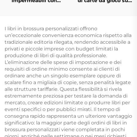
impermeabili con
di carte da gioco su
scatola, stampa su
entrambi i lati, carte
fronte e retro con logo,
da gioco
carta dorata in PVC
personalizzate con
plastica, carte da
stampa e confezione
I libri in brossura personalizzati offrono
poker personalizzate
personalizzata per
un’eccezionale convenienza economica rispetto alla
adulti e coppie
tradizionale editoria rilegata, rendendo accessibile a
privati e piccole imprese con budget limitati la
produzione di libri di qualità professionale.
L’eliminazione delle spese di impostazione e dei
requisiti di ordine minimo consente ai clienti di
ordinare anche un singolo esemplare oppure di
scalare fino a migliaia di copie, senza penalità legate
alle strutture tariffarie. Questa flessibilità si rivela
estremamente preziosa per testare la domanda di
mercato, creare edizioni limitate o produrre libri per
eventi specifici o per pubblici mirati. Il tempo di
consegna rapido rappresenta un ulteriore vantaggio
significativo: la maggior parte degli ordini di libri in
brossura personalizzati viene completata in pochi
giorni, anziché nelle settimane o nei mesi richiesti