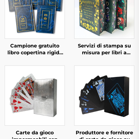
Campione gratuito
Servizi di stampa su
libro copertina rigida
misura per libri a
tempi di consegna
colori, rilegatura rigida
rapidi stampa libri in
con taglio spruzzato e
bulk set di libri
copertina protettiva
personalizzati con
copertina rigida
servizio di stampa
Carte da gioco
Produttore e fornitore