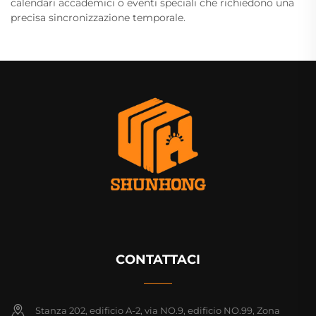
calendari accademici o eventi speciali che richiedono una
precisa sincronizzazione temporale.
CONTATTACI
Stanza 202, edificio A-2, via NO.9, edificio NO.99, Zona