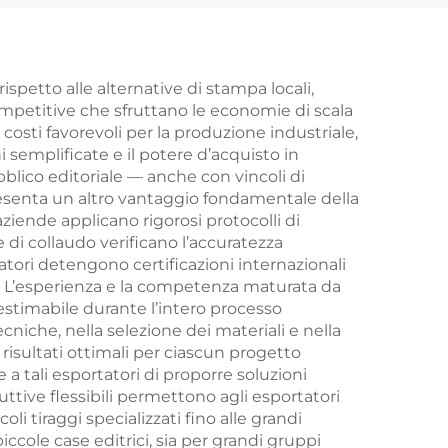
con
ta in
arte
rispetto alle alternative di stampa locali,
ompetitive che sfruttano le economie di scala
costi favorevoli per la produzione industriale,
te
 semplificate e il potere d’acquisto in
bblico editoriale — anche con vincoli di
resenta un altro vantaggio fondamentale della
 aziende applicano rigorosi protocolli di
e di collaudo verificano l’accuratezza
tatori detengono certificazioni internazionali
li. L’esperienza e la competenza maturata da
nestimabile durante l’intero processo
niche, nella selezione dei materiali e nella
 risultati ottimali per ciascun progetto
a tali esportatori di proporre soluzioni
uttive flessibili permettono agli esportatori
oli tiraggi specializzati fino alle grandi
iccole case editrici, sia per grandi gruppi