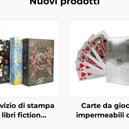
Nuovi prodotti
vizio di stampa
Carte da gio
libri fiction
impermeabili 
antica romanzo
scatola, stamp