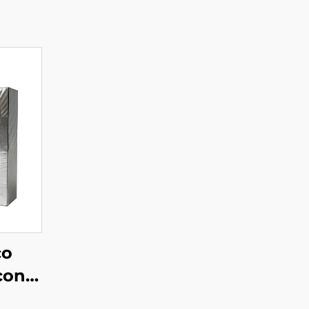
co
con
a su