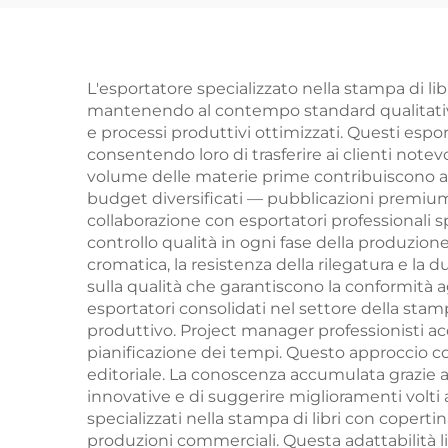
100 animali parole
edit
educative libro
per
cartonato copertina
co
L'esportatore specializzato nella stampa di libr
mantenendo al contempo standard qualitativi e
rigida
spra
e processi produttivi ottimizzati. Questi espo
consentendo loro di trasferire ai clienti note
volume delle materie prime contribuiscono a ri
budget diversificati — pubblicazioni premium 
collaborazione con esportatori professionali spe
controllo qualità in ogni fase della produzione
cromatica, la resistenza della rilegatura e la 
sulla qualità che garantiscono la conformità a
esportatori consolidati nel settore della stam
produttivo. Project manager professionisti acc
pianificazione dei tempi. Questo approccio col
editoriale. La conoscenza accumulata grazie al
innovative e di suggerire miglioramenti volti a
specializzati nella stampa di libri con copertina
produzioni commerciali. Questa adattabilità li 