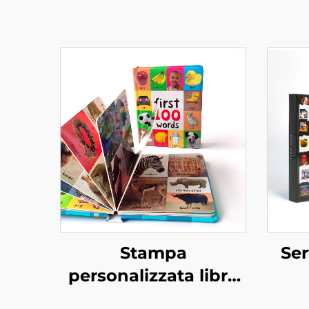
Stampa
Ser
personalizzata libro
per bambini primi
rom