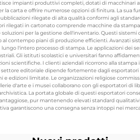
estisce impianti produttivi completi, dotati di macchinari 
er la carta e offrire numerose opzioni di finitura. La sua 
ubblicazioni rilegate di alta qualità conformi agli standard 
ri rilegati in cartonato comprende macchine da stampa d
 soluzioni per la gestione dell'inventario. Questi sistemi
al contempo piani di produzione efficienti. Avanzati sis
ngo l'intero processo di stampa. Le applicazioni dei servizi
iali. Gli istituti scolastici e universitari fanno affidamen
oni scientifiche. I clienti aziendali ricorrono alla stampa 
 settore editoriale dipende fortemente dagli esportatori di
bini e edizioni limitate. Le organizzazioni religiose commi
llerie d'arte e i musei collaborano con gli esportatori di lib
chivistica. La portata globale di questi esportatori conse
aggiose, pur mantenendo elevati standard qualitativi. L
a garantiscono una consegna senza intoppi nei mercati d