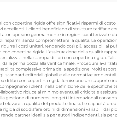
ore indipendente
fronte e retro 
sonalizzato con
logo, carta dora
pertina rigida
PVC plastica, c
i con copertina rigida offre significativi risparmi di costo 
ccellenti. I clienti beneficiano di strutture tariffarie c
y e sovracoperta
da poker
rtatori operano generalmente in regioni caratterizzate da 
personalizza
voli risparmi senza compromettere la qualità. Le operazioni
durre i costi unitari, rendendo così più accessibili al pu
con copertina rigida. L’assicurazione della qualità rapp
cializzati nella stampa di libri con copertina rigida. Tali
, dalla prima bozza alla verifica finale. Procedure avanzat
durabilità complessiva prima della spedizione. Molti espor
gli standard editoriali globali e alle normative ambienta
pa di libri con copertina rigida forniscono un supporto i
ompagnano i clienti nella definizione delle specifiche tec
laborativo riduce al minimo eventuali criticità e assicura
la gestione di numerosi progetti internazionali consente 
d elevare la qualità del prodotto finale. Le capacità prod
 rigida di soddisfare ordini di dimensioni variabili, dai picc
rende partner ideali sia per autori indipendenti, sia per p