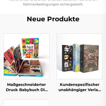
Rahmenbedingungen sichergestellt.
Neue Produkte
Maßgeschneiderter
Kundenspezifischer
Druck Babybuch Die
unabhängiger Verlag
ersten 100 Tiere
Druckservice für
Wörter Lern-
romantische
Pappbilderbuch mit
Belletristik-Romane