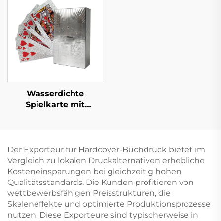
Hartdeckel
mit lackierten Kanten
Hardcover-Buch mit
Schutzumschlag
Wasserdichte
Spielkarte mit
Schachtel, beidseitiger
Druck, Logo,
Goldpapier, PVC-
Kunststoff,
Der Exporteur für Hardcover-Buchdruck bietet im
benutzerdefinierte
Vergleich zu lokalen Druckalternativen erhebliche
Pokerspielkarte
Kosteneinsparungen bei gleichzeitig hohen
Qualitätsstandards. Die Kunden profitieren von
wettbewerbsfähigen Preisstrukturen, die
Skaleneffekte und optimierte Produktionsprozesse
nutzen. Diese Exporteure sind typischerweise in