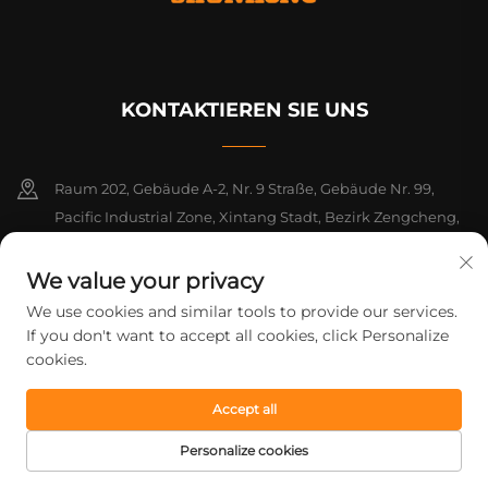
KONTAKTIEREN SIE UNS
Raum 202, Gebäude A-2, Nr. 9 Straße, Gebäude Nr. 99,
Pacific Industrial Zone, Xintang Stadt, Bezirk Zengcheng,
Guangzhou, Guangdong, China
We value your privacy
+86-18925142858
We use cookies and similar tools to provide our services.
If you don't want to accept all cookies, click Personalize
[email protected]
cookies.
Accept all
Urheberrecht © 2026 Guangzhou Shunhong Printing Co., Ltd. Alle
Rechte vorbehalten.
Datenschutzrichtlinie
Personalize cookies
STARTSEITE
PRODUKTE
E-MAIL
TEL