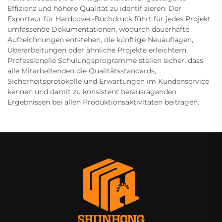
Effizienz und höhere Qualität zu identifizieren. Der
Exporteur für Hardcover-Buchdruck führt für jedes Projekt
umfassende Dokumentationen, wodurch dauerhafte
Aufzeichnungen entstehen, die künftige Neuauflagen,
Überarbeitungen oder ähnliche Projekte erleichtern.
Professionelle Schulungsprogramme stellen sicher, dass
alle Mitarbeitenden die Qualitätsstandards,
Sicherheitsprotokolle und Erwartungen im Kundenservice
kennen und damit zu konsistent herausragenden
Ergebnissen bei allen Produktionsaktivitäten beitragen.