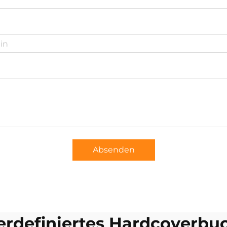
Absenden
erdefiniertes Hardcoverbu