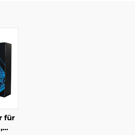
 für
,