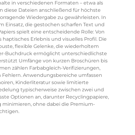
halte in verschiedenen Formaten – etwa als
n diese Dateien anschließend für höchste
rvorragende Wiedergabe zu gewährleisten. In
 Einsatz, die gestochen scharfen Text und
apiers spielt eine entscheidende Rolle: Von
haptisches Erlebnis und visuelles Profil. Die
ste, flexible Gelenke, die wiederholtem
over-Buchdruck ermöglicht unterschiedlichste
rstützt Umfänge von kurzen Broschüren bis
men zählen Farbabgleich-Verifizierungen,
on Fehlern. Anwendungsbereiche umfassen
en, Kinderliteratur sowie limitierte
edelung typischerweise zwischen zwei und
te Optionen an, darunter Recyclingpapiere,
g minimieren, ohne dabei die Premium-
chtigen.