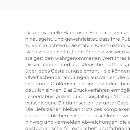
Buchmuster Schnelle
mi
Lieferzeit
Großserien-
Gol
Buchdruck
Das individuelle Hardcover-Buchdruckverfahr
hinausgeht, und gewährleistet, dass Ihre Pu
Kundenspezifischer
zu verschlechtern. Die stabile Konstruktion
Hardcover-Buch-Set-
Nachschlagewerke, Lehrbücher sowie wertvoll
steigert den wahrgenommenen Wert Ihres I
Druck
Dissertationen und künstlerische Portfolios,
über jedes Gestaltungselement – sie können 
Oberflächenbehandlungen auswählen, die per
sich durch Größenvorteile, insbesondere bei 
deutlich sinken. Das Druckverfahren ermögli
Leseerlebnis gezielt durch sorgfältige Mate
verschiedene Bindungsarten, darunter Case-
Die Lieferzeiten bleiben trotz des komplexe
branchenüblichen Fristen abgeschlossen wer
hinweg und vermeiden Abweichungen, die das
gestochen scharfe Textklarheit und farbgen