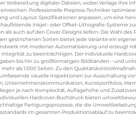
er Vorbereitung digitaler Dateien, wobei Verlage ihre In
inreichen. Professionelle Prepress-Techniker optimiere
ösung und Layout-Spezifikationen anpassen, um eine he
uflösende Inkjet- oder Offset-Lithografie-Systeme zum
n als auch auf den Cover-Designs liefern. Die Wahl des P
n gestrichenen Sorten bietet jede Variante ein eigenes 
Handwerk mit moderner Automatisierung und erzeugt robu
 Integrität zu beeinträchtigen. Der individuelle Hardc
ben bis hin zu großformatigen Bildbänden – und unte
mehr als 1.000 Seiten. Zu den Qualitätskontrollmaßnah
 umfassende visuelle Inspektionen zur Ausschaltung v
n, Unternehmenskommunikation, Kunstportfolios, Memoir
liegen je nach Komplexität, Auflagehöhe und Zusatzver
ndividuellen Hardcover-Buchdruck bieten umweltbewuss
achhaltige Fertigungsprozesse, die die Umweltbelastun
tsstandards im gesamten Produktionsablauf zu beeinträ