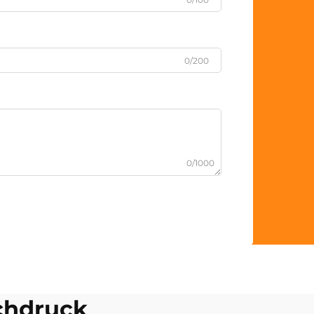
0/200
0/1000
chdruck