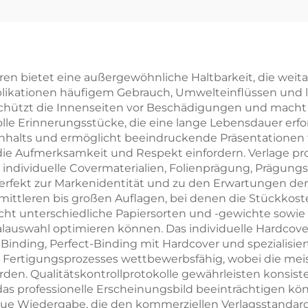
t Lederprägung
Lieferanten f
Vollflächige
Kartenspiele
dfolienprägung
Spielkarten
Hardcover-
individueller D
en bietet eine außergewöhnliche Haltbarkeit, die weita
blikationen häufigem Gebrauch, Umwelteinflüssen und l
Buchdruck
und
 schützt die Innenseiten vor Beschädigungen und macht 
Verpackungsd
e Erinnerungsstücke, die eine lange Lebensdauer erfor
nhalts und ermöglicht beeindruckende Präsentationen
für Erwachsene
 die Aufmerksamkeit und Respekt einfordern. Verlage prof
Paare
individuelle Covermaterialien, Folienprägung, Prägungs
fekt zur Markenidentität und zu den Erwartungen der Z
mittleren bis großen Auflagen, bei denen die Stückkoste
cht unterschiedliche Papiersorten und -gewichte sowie
rialauswahl optimieren können. Das individuelle Hardco
Binding, Perfect-Binding mit Hardcover und spezialisi
n Fertigungsprozesses wettbewerbsfähig, wobei die meis
den. Qualitätskontrollprotokolle gewährleisten konsis
 professionelle Erscheinungsbild beeinträchtigen kön
aue Wiedergabe, die den kommerziellen Verlagsstandar