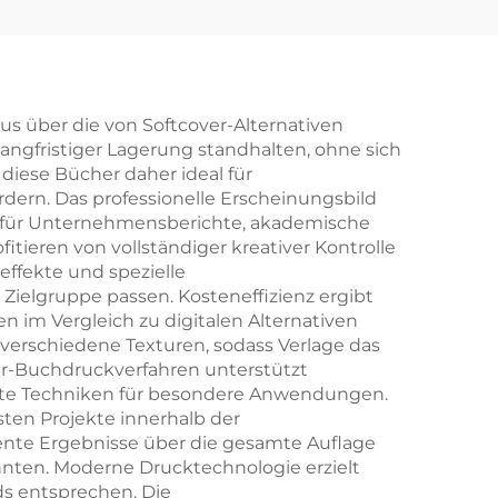
ür
,
,
ruck
us über die von Softcover-Alternativen
angfristiger Lagerung standhalten, ohne sich
diese Bücher daher ideal für
ruck
dern. Das professionelle Erscheinungsbild
 für Unternehmensberichte, akademische
 und
itieren von vollständiger kreativer Kontrolle
effekte und spezielle
ielgruppe passen. Kosteneffizienz ergibt
n im Vergleich zu digitalen Alternativen
 verschiedene Texturen, sodass Verlage das
ver-Buchdruckverfahren unterstützt
erte Techniken für besondere Anwendungen.
ten Projekte innerhalb der
tente Ergebnisse über die gesamte Auflage
nten. Moderne Drucktechnologie erzielt
ds entsprechen. Die