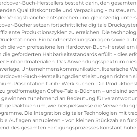
Hardcover-Buch-Herstellers besteht darin, den gesamten
enden Qualitätskontrolle und Verpackung – zu steuern. 
der Verlagsbranche entsprechen und gleichzeitig unter
over-Bücher setzen fortschrittliche digitale Drucksys
fiziente Produktionszyklen zu erreichen. Die technologi
e Druckstationen, Einbandherstellungsanlagen sowie au
h die von professionellen Hardcover-Buch-Herstellern 
on die geforderten Haltbarkeitsstandards erfüllt – dies 
 der Einbandmaterialien. Das Anwendungsspektrum diese
sverlage, Unternehmenskommunikation, literarische W
Hardcover-Buch-Herstellungsdienstleistungen richten si
mium-Präsentation für ihr Werk suchen. Die Produktion
u großformatigen Coffee-Table-Büchern – und sind som
 gewinnen zunehmend an Bedeutung für verantwortun
ltige Praktiken um, wie beispielsweise die Verwendung
ramme. Die Integration digitaler Technologien mit tr
le Auflagen anzubieten – von kleinen Stückzahlen für 
end des gesamten Fertigungsprozesses konstant hohe Q