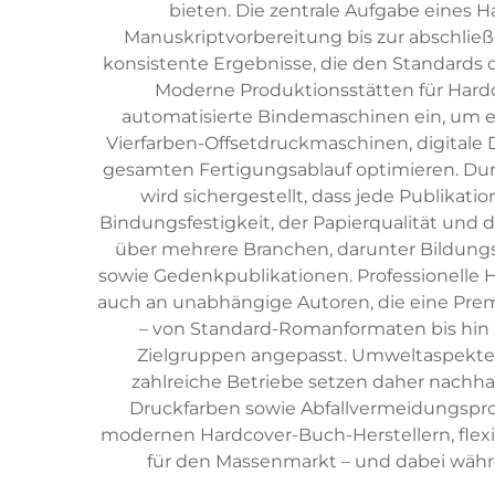
bieten. Die zentrale Aufgabe eines 
Manuskriptvorbereitung bis zur abschließ
konsistente Ergebnisse, die den Standards 
Moderne Produktionsstätten für Hardc
automatisierte Bindemaschinen ein, um ef
Vierfarben-Offsetdruckmaschinen, digital
gesamten Fertigungsablauf optimieren. Durc
wird sichergestellt, dass jede Publikati
Bindungsfestigkeit, der Papierqualität und
über mehrere Branchen, darunter Bildung
sowie Gedenkpublikationen. Professionelle 
auch an unabhängige Autoren, die eine Pre
– von Standard-Romanformaten bis hin z
Zielgruppen angepasst. Umweltaspekte
zahlreiche Betriebe setzen daher nachha
Druckfarben sowie Abfallvermeidungsprog
modernen Hardcover-Buch-Herstellern, flexib
für den Massenmarkt – und dabei währ