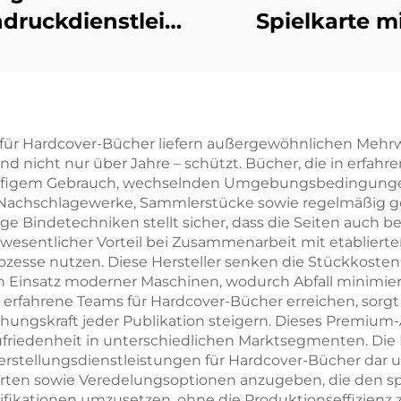
druckdienstleistungen,
Spielkarte m
farb-Offsetdruck,
Schachtel,
Hardcover-
beidseitiger Dr
uchdruck mit
Logo, Goldpapi
kierten Kanten,
PVC-Kunststof
n für Hardcover-Bücher liefern außergewöhnlichen Mehrw
und nicht nur über Jahre – schützt. Bücher, die in erfah
omanbuch mit
benutzerdefini
ufigem Gebrauch, wechselnden Umgebungsbedingungen u
hutzumschlag
Pokerspielkar
ür Nachschlagewerke, Sammlerstücke sowie regelmäßig g
 Bindetechniken stellt sicher, dass die Seiten auch bei
als wesentlicher Vorteil bei Zusammenarbeit mit etablier
zesse nutzen. Diese Hersteller senken die Stückkosten
 den Einsatz moderner Maschinen, wodurch Abfall minimie
as erfahrene Teams für Hardcover-Bücher erreichen, sorg
gskraft jeder Publikation steigern. Dieses Premium-
riedenheit in unterschiedlichen Marktsegmenten. Die Flex
erstellungsdienstleistungen für Hardcover-Bücher dar 
ten sowie Veredelungsoptionen anzugeben, die den spe
zifikationen umzusetzen, ohne die Produktionseffizienz