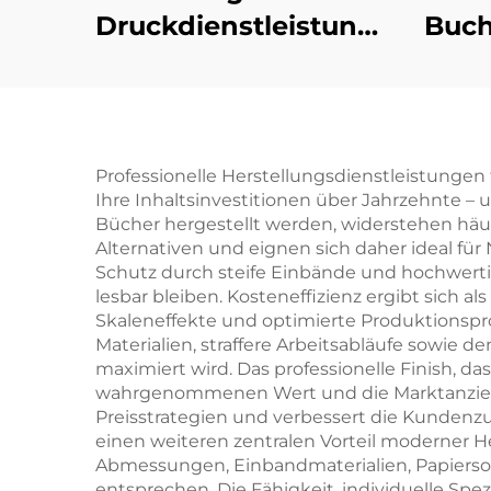
Druckdienstleistungen
Buch
Kinder Baby
Voll
Schlafgeschichten
Pappbilderbücher
B
Kindergarten
lac
Professionelle Herstellungsdienstleistunge
Ihre Inhaltsinvestitionen über Jahrzehnte – 
Bildung Hardcover
R
Bücher hergestellt werden, widerstehen hä
Bücher
Sc
Alternativen und eignen sich daher ideal f
Schutz durch steife Einbände und hochwertige
lesbar bleiben. Kosteneffizienz ergibt sich 
Skaleneffekte und optimierte Produktionspro
Materialien, straffere Arbeitsabläufe sowie
maximiert wird. Das professionelle Finish, d
wahrgenommenen Wert und die Marktanziehun
Preisstrategien und verbessert die Kundenzuf
einen weiteren zentralen Vorteil moderner H
Abmessungen, Einbandmaterialien, Papiersor
entsprechen. Die Fähigkeit, individuelle Spe