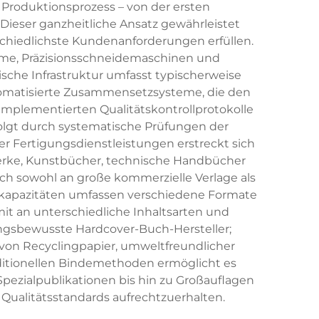
 Produktionsprozess – von der ersten
Dieser ganzheitliche Ansatz gewährleistet
schiedlichste Kundenanforderungen erfüllen.
teme, Präzisionsschneidemaschinen und
sche Infrastruktur umfasst typischerweise
tomatisierte Zusammensetzsysteme, die den
implementierten Qualitätskontrollprotokolle
erfolgt durch systematische Prüfungen der
r Fertigungsdienstleistungen erstreckt sich
erke, Kunstbücher, technische Handbücher
ch sowohl an große kommerzielle Verlage als
skapazitäten umfassen verschiedene Formate
it an unterschiedliche Inhaltsarten und
gsbewusste Hardcover-Buch-Hersteller;
 von Recyclingpapier, umweltfreundlicher
aditionellen Bindemethoden ermöglicht es
Spezialpublikationen bis hin zu Großauflagen
ualitätsstandards aufrechtzuerhalten.