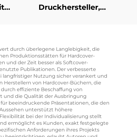
it
Druckhersteller,
Vorder- und
uck,
Rückseite beidseitig
er,
bedruckte
f,
Pokerspielkarte
ert durch überlegene Langlebigkeit, die
renen Produktionsstätten für Hardcover-
erte
nd der Zeit besser als Softcover-
te
enutzte Publikationen. Der verbesserte
 langfristiger Nutzung sicher verankert und
ten Herstellern von Hardcover-Büchern, die
 durch effiziente Beschaffung von
rt und die Qualität der Ausbringung
t für beeindruckende Präsentationen, die den
Aussehen unterstützt höhere
ibilität bei der Individualisierung stellt
und ermöglicht es Kunden, exakt festgelegte
zifischen Anforderungen ihres Projekts
 zu beeinträchtigen, erlaubt Autoren und