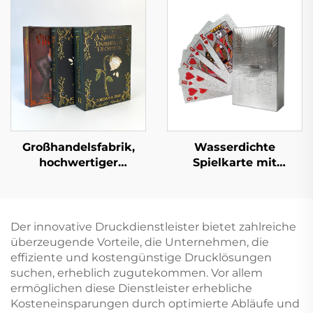
Pappbilderbücher
Pappbilderbuch mit
Kindergarten Bildung
Hartdeckel
Hardcover Bücher
Großhandelsfabrik,
Wasserdichte
hochwertiger
Spielkarte mit
Buchdruckservice,
Schachtel, beidseitiger
Hardcover-Buchdruck,
Druck, Logo,
feste Einbandbücher,
Goldpapier, PVC-
Großauflagen, Druck
Kunststoff,
Der innovative Druckdienstleister bietet zahlreiche
mit lackierten Kanten
benutzerdefinierte
überzeugende Vorteile, die Unternehmen, die
Pokerspielkarte
effiziente und kostengünstige Drucklösungen
suchen, erheblich zugutekommen. Vor allem
ermöglichen diese Dienstleister erhebliche
Kosteneinsparungen durch optimierte Abläufe und