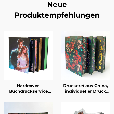
Neue
Produktempfehlungen
Hardcover-
Druckerei aus China,
Buchdruckservice
individueller Druck
Selbstverlag
hochwertiger
Maßgeschneidertes
Hardcover-Bücher mit
Liebesroman-
lackierten Kanten,
Buchdruck mit
umweltfreundlicher