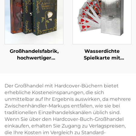
lackierten Kanten
Druck mit
Schutzumschlag
Großhandelsfabrik,
Wasserdichte
hochwertiger
Spielkarte mit
Buchdruckservice,
Schachtel, beidseitiger
Hardcover-Buchdruck,
Druck, Logo,
feste Einbandbücher,
Goldpapier, PVC-
Großauflagen, Druck
Kunststoff,
Der Großhandel mit Hardcover-Büchern bietet
mit lackierten Kanten
benutzerdefinierte
erhebliche Kosteneinsparungen, die sich
Pokerspielkarte
unmittelbar auf Ihr Ergebnis auswirken, da mehrere
Zwischenhändler-Markups entfallen, wie sie bei
traditionellen Einzelhandelskanälen üblich sind.
Wenn Sie über den Hardcover-Buch-Großhandel
einkaufen, erhalten Sie Zugang zu Verlagspreisen,
die Ihre Kosten im Vergleich zu Standard-