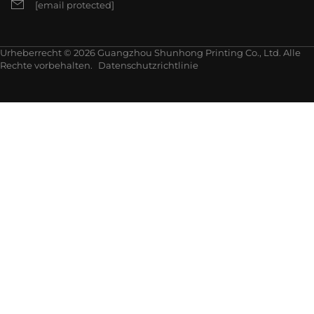
[email protected]
Urheberrecht © 2026 Guangzhou Shunhong Printing Co., Ltd. Alle
Rechte vorbehalten.
Datenschutzrichtlinie