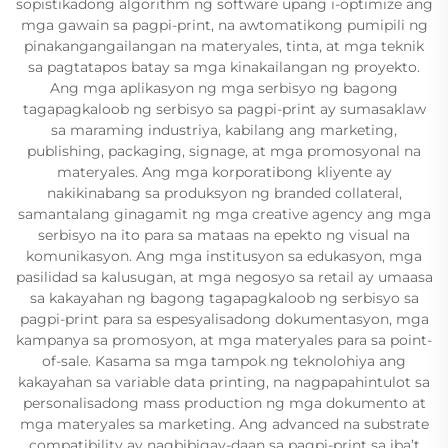
sopistikadong algorithm ng software upang i-optimize ang
mga gawain sa pagpi-print, na awtomatikong pumipili ng
pinakangangailangan na materyales, tinta, at mga teknik
sa pagtatapos batay sa mga kinakailangan ng proyekto.
Ang mga aplikasyon ng mga serbisyo ng bagong
tagapagkaloob ng serbisyo sa pagpi-print ay sumasaklaw
sa maraming industriya, kabilang ang marketing,
publishing, packaging, signage, at mga promosyonal na
materyales. Ang mga korporatibong kliyente ay
nakikinabang sa produksyon ng branded collateral,
samantalang ginagamit ng mga creative agency ang mga
serbisyo na ito para sa mataas na epekto ng visual na
komunikasyon. Ang mga institusyon sa edukasyon, mga
pasilidad sa kalusugan, at mga negosyo sa retail ay umaasa
sa kakayahan ng bagong tagapagkaloob ng serbisyo sa
pagpi-print para sa espesyalisadong dokumentasyon, mga
kampanya sa promosyon, at mga materyales para sa point-
of-sale. Kasama sa mga tampok ng teknolohiya ang
kakayahan sa variable data printing, na nagpapahintulot sa
personalisadong mass production ng mga dokumento at
mga materyales sa marketing. Ang advanced na substrate
compatibility ay nagbibigay-daan sa pagpi-print sa iba’t