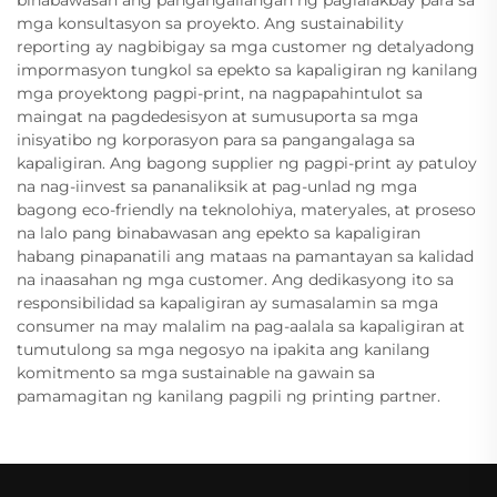
binabawasan ang pangangailangan ng paglalakbay para sa
mga konsultasyon sa proyekto. Ang sustainability
reporting ay nagbibigay sa mga customer ng detalyadong
impormasyon tungkol sa epekto sa kapaligiran ng kanilang
mga proyektong pagpi-print, na nagpapahintulot sa
maingat na pagdedesisyon at sumusuporta sa mga
inisyatibo ng korporasyon para sa pangangalaga sa
kapaligiran. Ang bagong supplier ng pagpi-print ay patuloy
na nag-iinvest sa pananaliksik at pag-unlad ng mga
bagong eco-friendly na teknolohiya, materyales, at proseso
na lalo pang binabawasan ang epekto sa kapaligiran
habang pinapanatili ang mataas na pamantayan sa kalidad
na inaasahan ng mga customer. Ang dedikasyong ito sa
responsibilidad sa kapaligiran ay sumasalamin sa mga
consumer na may malalim na pag-aalala sa kapaligiran at
tumutulong sa mga negosyo na ipakita ang kanilang
komitmento sa mga sustainable na gawain sa
pamamagitan ng kanilang pagpili ng printing partner.