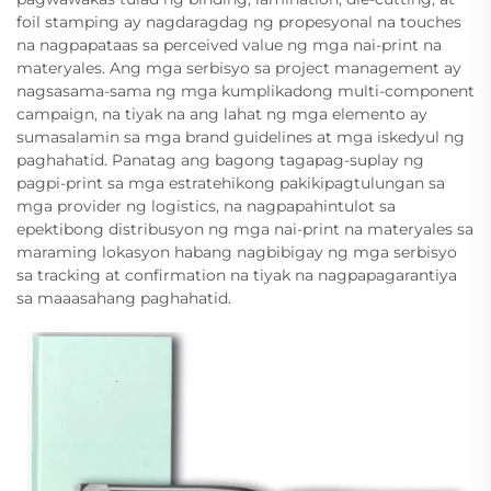
foil stamping ay nagdaragdag ng propesyonal na touches
na nagpapataas sa perceived value ng mga nai-print na
materyales. Ang mga serbisyo sa project management ay
nagsasama-sama ng mga kumplikadong multi-component
campaign, na tiyak na ang lahat ng mga elemento ay
sumasalamin sa mga brand guidelines at mga iskedyul ng
paghahatid. Panatag ang bagong tagapag-suplay ng
pagpi-print sa mga estratehikong pakikipagtulungan sa
mga provider ng logistics, na nagpapahintulot sa
epektibong distribusyon ng mga nai-print na materyales sa
maraming lokasyon habang nagbibigay ng mga serbisyo
sa tracking at confirmation na tiyak na nagpapagarantiya
sa maaasahang paghahatid.