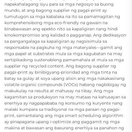
napakahalagang isyu para sa mga negosyo sa buong
mundo, at ang bagong supplier ng pagpi-print ay
tumutugon sa mga kabalaka na ito sa pamamagitan ng
komprehensibong mga eco-friendly na gawain na
binabawasan ang epekto nito sa kapaligiran nang hindi
kinokompromiso ang kalidad o pagganap. Ang dedikasyon
sa pangangalaga sa kapaligiran ay nagsisimula sa
responsable na pagkuha ng mga materyales—gamit ang
mga papel at substrates mula sa mga kagubatan na may
sertipikadong sustenableng pamamahala at mula sa mga
supplier ng recycled content. Ang bagong supplier ng
pagpi-print ay binibigyang-prioridad ang mga tinta na
batay sa gulay at soya upang alisin ang mga nakakasirang
volatile organic compounds (VOCs) habang nagbibigay ng
makukulay na resulta at mahusay na tibay. Ang mga
kagamitan sa produksyon na may mataas na kahusayan sa
enerhiya ay nagpapababa ng konsumo ng kuryente nang
malaki kumpara sa tradisyonal na mga paraan ng pagpi-
print, samantalang ang mga smart scheduling algorithm
ay pinapagana upang i-optimize ang paggamit ng mga
makina at bawasan ang basurang enerhiya sa panahon ng