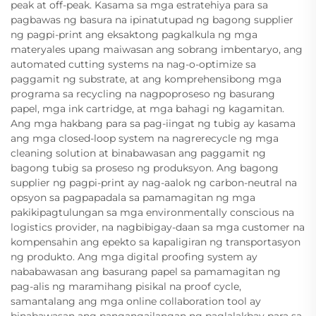
peak at off-peak. Kasama sa mga estratehiya para sa
pagbawas ng basura na ipinatutupad ng bagong supplier
ng pagpi-print ang eksaktong pagkalkula ng mga
materyales upang maiwasan ang sobrang imbentaryo, ang
automated cutting systems na nag-o-optimize sa
paggamit ng substrate, at ang komprehensibong mga
programa sa recycling na nagpoproseso ng basurang
papel, mga ink cartridge, at mga bahagi ng kagamitan.
Ang mga hakbang para sa pag-iingat ng tubig ay kasama
ang mga closed-loop system na nagrerecycle ng mga
cleaning solution at binabawasan ang paggamit ng
bagong tubig sa proseso ng produksyon. Ang bagong
supplier ng pagpi-print ay nag-aalok ng carbon-neutral na
opsyon sa pagpapadala sa pamamagitan ng mga
pakikipagtulungan sa mga environmentally conscious na
logistics provider, na nagbibigay-daan sa mga customer na
kompensahin ang epekto sa kapaligiran ng transportasyon
ng produkto. Ang mga digital proofing system ay
nababawasan ang basurang papel sa pamamagitan ng
pag-alis ng maramihang pisikal na proof cycle,
samantalang ang mga online collaboration tool ay