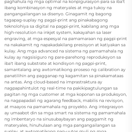
paghahula ng mga optimal na konpigurasyon para sa iba't
ibang kombinasyon ng materyales at mga tukoy na
pangangailangan sa disenyo. Ginagamit ng bagong
tagapag-suplay ng pagpi-print ang pinakabagong
teknolohiya sa digital na pagpi-print, kabilang ang mga
high-resolution na inkjet system, kakayahan sa laser
engraving, at mga espesyal na pamamaraan ng pagpi-print
na nakakamit ng napakadakilang presisyon at katiyakan sa
kulay. Ang mga advanced na sistema ng pamamahala ng
kulay ay nagsisiguro ng pare-parehong reproduksyon sa
iba't ibang substrate at kondisyon ng pagpi-print,
samantalang ang awtomatikong proseso ng calibration ay
panatilihin ang pagganap ng kagamitan sa pinakamataas
na antas. Ang cloud-based na imprastraktura ay
nagpapahintulot ng real-time na pakikipagtulungan sa
pagitan ng mga customer at mga koponan sa produksyon,
na nagpapadali ng agarang feedback, mabilis na revisyon,
at maayos na pamamahala ng proyekto. Ang integrasyon
ay umaabot din sa mga smart na sistema ng pamamahala
ng imbentaryo na sinusubaybayan ang paggamit ng
materyales, hinuhulaan ang mga pangangailangan sa
suplay, at awtomatikong nag-uutos muli ng mga