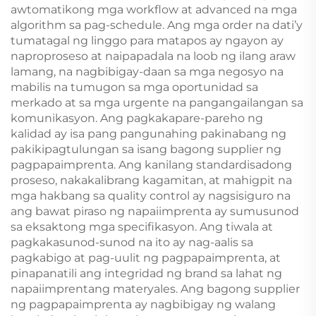
awtomatikong mga workflow at advanced na mga
algorithm sa pag-schedule. Ang mga order na dati’y
tumatagal ng linggo para matapos ay ngayon ay
naproproseso at naipapadala na loob ng ilang araw
lamang, na nagbibigay-daan sa mga negosyo na
mabilis na tumugon sa mga oportunidad sa
merkado at sa mga urgente na pangangailangan sa
komunikasyon. Ang pagkakapare-pareho ng
kalidad ay isa pang pangunahing pakinabang ng
pakikipagtulungan sa isang bagong supplier ng
pagpapaimprenta. Ang kanilang standardisadong
proseso, nakakalibrang kagamitan, at mahigpit na
mga hakbang sa quality control ay nagsisiguro na
ang bawat piraso ng napaiimprenta ay sumusunod
sa eksaktong mga specifikasyon. Ang tiwala at
pagkakasunod-sunod na ito ay nag-aalis sa
pagkabigo at pag-uulit ng pagpapaimprenta, at
pinapanatili ang integridad ng brand sa lahat ng
napaiimprentang materyales. Ang bagong supplier
ng pagpapaimprenta ay nagbibigay ng walang