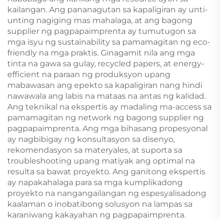
kailangan. Ang pananagutan sa kapaligiran ay unti-
unting nagiging mas mahalaga, at ang bagong
supplier ng pagpapaimprenta ay tumutugon sa
mga isyu ng sustainability sa pamamagitan ng eco-
friendly na mga praktis. Ginagamit nila ang mga
tinta na gawa sa gulay, recycled papers, at energy-
efficient na paraan ng produksyon upang
mabawasan ang epekto sa kapaligiran nang hindi
nawawala ang labis na mataas na antas ng kalidad.
Ang teknikal na ekspertis ay madaling ma-access sa
pamamagitan ng network ng bagong supplier ng
pagpapaimprenta. Ang mga bihasang propesyonal
ay nagbibigay ng konsultasyon sa disenyo,
rekomendasyon sa materyales, at suporta sa
troubleshooting upang matiyak ang optimal na
resulta sa bawat proyekto. Ang ganitong ekspertis
ay napakahalaga para sa mga kumplikadong
proyekto na nangangailangan ng espesyalisadong
kaalaman o inobatibong solusyon na lampas sa
karaniwang kakayahan ng pagpapaimprenta.