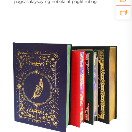
pagsasalaysay ng nobela at paglilimbag