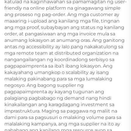
katulad na kaginhawahan sa pamamagitan ng user-
friendly na online platform na ginagawang simple
ang proseso ng pag-order. Ang mga customer ay
maaaring i-upload ang kanilang mga file, tingnan
ang mga proof, subaybayan ang status ng kanilang
order, at pangasiwaan ang mga invoice mula sa
anumang lokasyon at anumang oras. Ang ganitong
antas ng accessibility ay lalo pang nakakatulong sa
mga remote team at distributed organization na
nangangailangan ng koordinadong serbisyo sa
pagpapaimprenta sa iba’t ibang lokasyon. Ang
kakayahang umangkop o scalability ay isang
malaking pakinabang para sa mga lumalaking
negosyo. Ang bagong supplier ng
pagpapaimprenta ay kayang tugunan ang
palagiang pagbabago ng demand nang hindi
kinakailangan ang karagdagang investment sa
imprastruktura. Maging sa paggawa ng maliit na
dami para sa pagsusuri o malaking volume para sa
malalaking kampanya, ang mga supplier na ito ay
nababago ang kanilang mga resource ayon sa