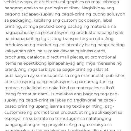
vehicle wraps, at architectural graphics na may kahanga-
hangang epekto sa paningin at tibay. Nagbibigay ang
bagong tagapag-suplay ng pagpi-print ng buong solusyon
sa packaging, kabilang ang custom box design, label
printing, at mga protektibong packaging materials na
nagpapahusay sa presentasyon ng produkto habang tiyak
na pinananatiling ligtas ang transportasyon nito. Ang
produksyon ng marketing collateral ay isang pangunahing
kakayahan nito, na sumasaklaw sa business cards,
brochures, catalogs, direct mail pieces, at promotional
items na epektibong ipinapahayag ang mga mensahe ng
brand. Ang mga serbisyo sa pagpi-print ng aklat at
publikasyon ay sumusuporta sa mga manunulat, publisher,
at institusyong pang-edukasyon sa pamamagitan ng
mataas na kalidad na naka-bind na materyales sa iba't
ibang format at dami. Lumalabas ang bagong tagapag-
suplay ng pagpi-print sa labas ng tradisyonal na papel-
based printing upang isama ang textile printing, pag-
customize ng promotional product, at mga aplikasyon sa
espesyal na substrate na tumutugon sa natatanging
pangangailangan ng proyekto. Ang mga serbisyo sa
pagwawakas tulad ng binding, lamination, die-cutting, at