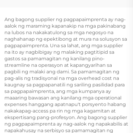
Pag-print ng Aklat,
Kard ng Poker na
Hardback na Aklat,
Hindi Nababasa na
Hardcover na Aklat na
may Kahon na May
Ang bagong supplier ng pagpapaimprenta ay nag-
May Dami, at
Pag-print sa Harap at
aalok ng maraming kapanakip na mga pakinabang
Pininturahan ang mga
Likod
na lubos na nakakatulong sa mga negosyo na
Gilid
naghahanap ng epektibong at mura na solusyon sa
pagpapaimprenta. Una sa lahat, ang mga supplier
na ito ay nagbibigay ng malaking pagtitipid sa
gastos sa pamamagitan ng kanilang pino-
streamline na operasyon at kapangyarihan sa
pagbili ng malaki ang dami. Sa pamamagitan ng
pag-alis ng tradisyonal na mga overhead cost na
kaugnay sa pagpapanatili ng sariling pasilidad para
sa pagpapaimprenta, ang mga kumpanya ay
maaaring bawasan ang kanilang mga operational
expenses hanggang apatnapu't porsyento habang
nakakapag-access pa rin ng mga kagamitan at
ekspertisang pang-profesyon. Ang bagong supplier
ng pagpapaimprenta ay nag-aalok ng napakabilis at
napakahusay na serbisyo sa pamamagitan ng