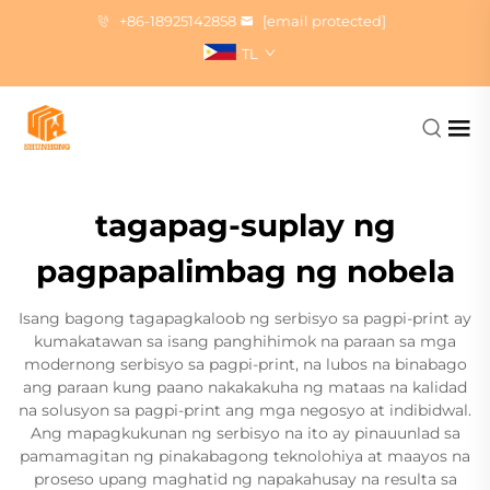
+86-18925142858
[email protected]
TL
tagapag-suplay ng
pagpapalimbag ng nobela
Isang bagong tagapagkaloob ng serbisyo sa pagpi-print ay
kumakatawan sa isang panghihimok na paraan sa mga
modernong serbisyo sa pagpi-print, na lubos na binabago
ang paraan kung paano nakakakuha ng mataas na kalidad
na solusyon sa pagpi-print ang mga negosyo at indibidwal.
Ang mapagkukunan ng serbisyo na ito ay pinauunlad sa
pamamagitan ng pinakabagong teknolohiya at maayos na
proseso upang maghatid ng napakahusay na resulta sa