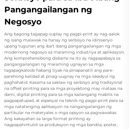
Pangangailangan ng
Negosyo
Ang bagong tagapag-suplay ng pagpi-print ay nag-aalok
ng isang malawak na hanay ng serbisyo na idinisenyo
upang tugunan ang iba't ibang pangangailangan ng mga
modernong negosyo sa maraming industriya at aplikasyon.
Ang komprehensibong diskarte na ito ay nagpapabaya sa
pangangailangan ng maraming ugnayan sa mga
tagapagkaloob habang tiyak na pinapanatili ang pare-
parehong kalidad at pinag-uugnay na mga iskedyul ng
paghahatid. Kasama sa saklaw ng serbisyo ang tradisyonal
na offset printing para sa mga proyektong may mataas na
dami, digital printing para sa mga kailangang mabilis na
pagpapatupad, at espesyal na teknik ng pagpi-print para sa
mga natatanging aplikasyon na nangangailangan ng
partikular na materyales o mga opsyon sa pagwawakas.
Ang kakayahan sa large format printing ay
nagpapahintulot sa produksyon ng mga bandila, poster,