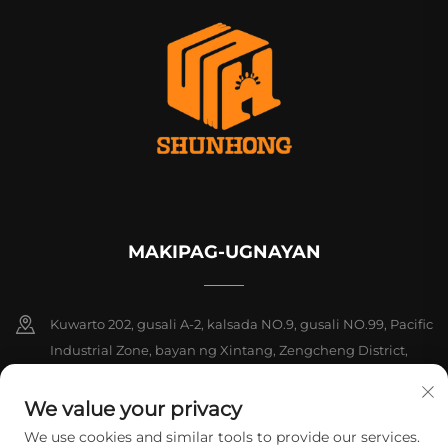
MAKIPAG-UGNAYAN
Kuwarto 202, gusali A-2, kalsada NO.9, gusali NO.99, Pacific
Industrial Zone, bayan ng Xintang, Zengcheng District,
Guangzhou, Guangdong, Tsina
We value your privacy
+86-18925142858
We use cookies and similar tools to provide our services.