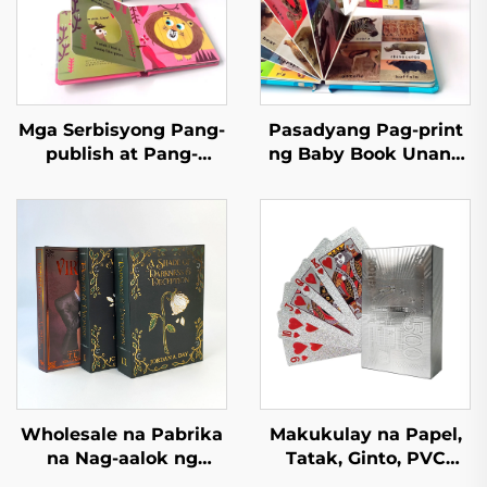
Mga Serbisyong Pang-
Pasadyang Pag-print
publish at Pang-
ng Baby Book Unang
imprenta Mga Aklat sa
100 Hayop na Salita
Kwento ng Pagtulog
Edukasyon na
para sa mga Bata Mga
Hardcover na Board
Aklat na Pampalabas
Book
para sa Kindergarten
na May Hardcover
Wholesale na Pabrika
Makukulay na Papel,
na Nag-aalok ng
Tatak, Ginto, PVC
Mataas na Kalidad na
Plastik na Pasadyang