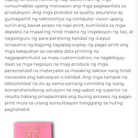
consumables upang maiwasan ang mga pagkaantala sa
produksyon. Ang mga protokol sa quality assurance ay
gumagamit ng teknolohiya ng computer vision upang
suriin ang bawat piraso na napi-print, kumikilala sa mga
depekto na maaaring hindi makita ng inspeksyon ng tao, at
nagsisiguro ng pare-parehong kalidad ng output.
Isinasama ng bagong tagapag-suplay ng pagpi-print ang
mga kakayahan sa variable data printing na
nagpapahintulot sa mass customization, na nagbibigay-
daan sa mga negosyo na mag-produce ng mga
personalized na materyales sa malaking saklaw nang hindi
nawawala ang kahusayan o kalidad. Ang mga tampok na
teknolohikal na ito ay sama-samang lumilikha ng isang
komprehensibong solusyon na nag-aabot ng superior na
resulta habang pinapasimple ang buong proseso ng pagpi-
print mula sa unang konsultasyon hanggang sa huling
paghahatid.