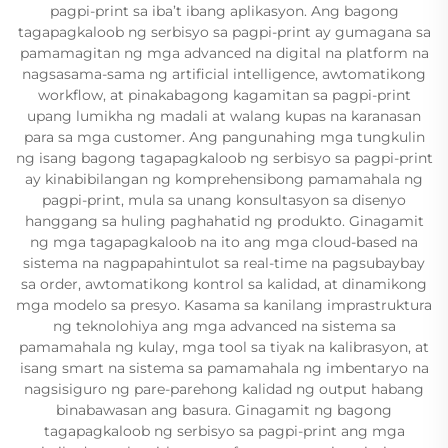
pagpi-print sa iba’t ibang aplikasyon. Ang bagong
tagapagkaloob ng serbisyo sa pagpi-print ay gumagana sa
pamamagitan ng mga advanced na digital na platform na
nagsasama-sama ng artificial intelligence, awtomatikong
workflow, at pinakabagong kagamitan sa pagpi-print
upang lumikha ng madali at walang kupas na karanasan
para sa mga customer. Ang pangunahing mga tungkulin
ng isang bagong tagapagkaloob ng serbisyo sa pagpi-print
ay kinabibilangan ng komprehensibong pamamahala ng
pagpi-print, mula sa unang konsultasyon sa disenyo
hanggang sa huling paghahatid ng produkto. Ginagamit
ng mga tagapagkaloob na ito ang mga cloud-based na
sistema na nagpapahintulot sa real-time na pagsubaybay
sa order, awtomatikong kontrol sa kalidad, at dinamikong
mga modelo sa presyo. Kasama sa kanilang imprastruktura
ng teknolohiya ang mga advanced na sistema sa
pamamahala ng kulay, mga tool sa tiyak na kalibrasyon, at
isang smart na sistema sa pamamahala ng imbentaryo na
nagsisiguro ng pare-parehong kalidad ng output habang
binabawasan ang basura. Ginagamit ng bagong
tagapagkaloob ng serbisyo sa pagpi-print ang mga