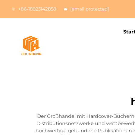
+86-18925142858
[email protected]
Star
Der Großhandel mit Hardcover-Büchern st
Distributionsnetzwerke und wettbewerbsf
hochwertige gebundene Publikationen z