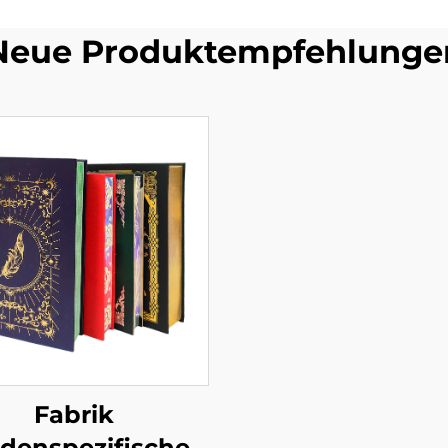
Neue Produktempfehlunge
Fabrik
denspezifischer