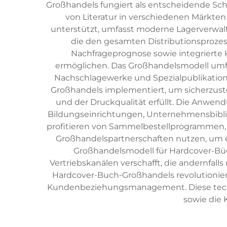
Großhandels fungiert als entscheidende Schn
von Literatur in verschiedenen Märkten
unterstützt, umfasst moderne Lagerverwalt
die den gesamten Distributionsprozess
Nachfrageprognose sowie integrierte
ermöglichen. Das Großhandelsmodell umfass
Nachschlagewerke und Spezialpublikatio
Großhandels implementiert, um sicherzustel
und der Druckqualität erfüllt. Die Anwe
Bildungseinrichtungen, Unternehmensbibli
profitieren von Sammelbestellprogrammen, 
Großhandelspartnerschaften nutzen, um ei
Großhandelsmodell für Hardcover-Bü
Vertriebskanälen verschafft, die andernfall
Hardcover-Buch-Großhandels revolutioniert
Kundenbeziehungsmanagement. Diese technol
sowie die 