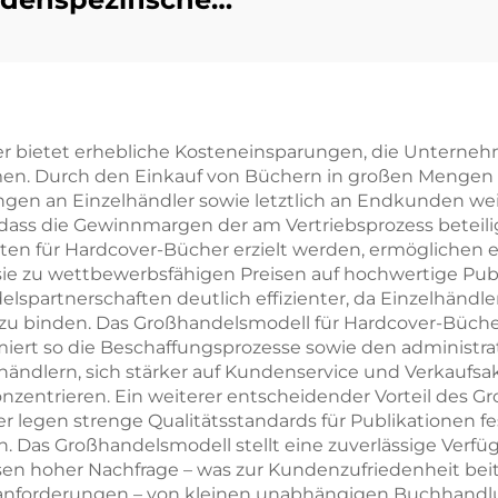
Full-Service-
Buchdruck
Hochwertiger
uchdruck mit
er bietet erhebliche Kosteneinsparungen, die Untern
n. Durch den Einkauf von Büchern in großen Mengen k
ckierten Kanten
gen an Einzelhändler sowie letztlich an Endkunden weit
Hardcover-
 dass die Gewinnmargen der am Vertriebsprozess beteili
ten für Hardcover-Bücher erzielt werden, ermöglichen es
otoalbum mit
e zu wettbewerbsfähigen Preisen auf hochwertige Publ
ldenen Kanten
artnerschaften deutlich effizienter, da Einzelhändler
el zu binden. Das Großhandelsmodell für Hardcover-Büche
ert so die Beschaffungsprozesse sowie den administrat
händlern, sich stärker auf Kundenservice und Verkaufsak
nzentrieren. Ein weiterer entscheidender Vorteil des G
r legen strenge Qualitätsstandards für Publikationen f
n. Das Großhandelsmodell stellt eine zuverlässige Verfügb
en hoher Nachfrage – was zur Kundenzufriedenheit beitr
sanforderungen – von kleinen unabhängigen Buchhandl