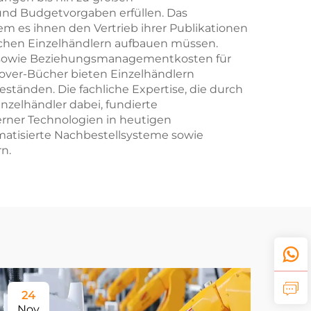
und Budgetvorgaben erfüllen. Das
m es ihnen den Vertrieb ihrer Publikationen
eichen Einzelhändlern aufbauen müssen.
ng- sowie Beziehungsmanagementkosten für
over-Bücher bieten Einzelhändlern
ständen. Die fachliche Expertise, die durch
inzelhändler dabei, fundierte
erner Technologien in heutigen
matisierte Nachbestellsysteme sowie
n.
24
Nov