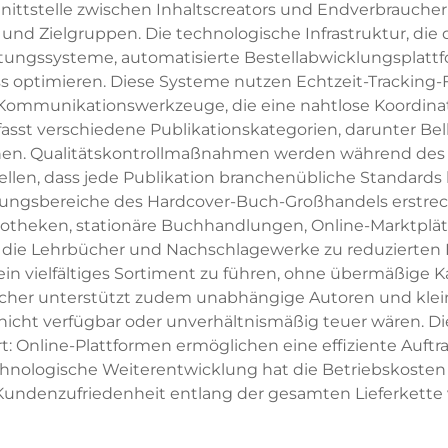
ittstelle zwischen Inhaltscreators und Endverbraucher
 und Zielgruppen. Die technologische Infrastruktur, d
ungssysteme, automatisierte Bestellabwicklungsplattf
 optimieren. Diese Systeme nutzen Echtzeit-Tracking-F
 Kommunikationswerkzeuge, die eine nahtlose Koordinat
t verschiedene Publikationskategorien, darunter Belletr
nen. Qualitätskontrollmaßnahmen werden während des
len, dass jede Publikation branchenübliche Standards h
ndungsbereiche des Hardcover-Buch-Großhandels erstrec
otheken, stationäre Buchhandlungen, Online-Marktplät
die Lehrbücher und Nachschlagewerke zu reduzierten Pr
n vielfältiges Sortiment zu führen, ohne übermäßige Ka
cher unterstützt zudem unabhängige Autoren und klein
s nicht verfügbar oder unverhältnismäßig teuer wären. Die
: Online-Plattformen ermöglichen eine effiziente Auft
ogische Weiterentwicklung hat die Betriebskosten ge
Kundenzufriedenheit entlang der gesamten Lieferkette 