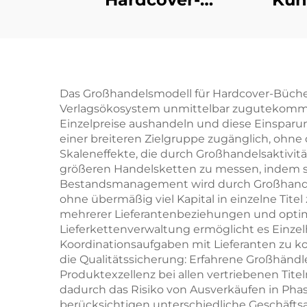
Buchmuster Schnelle
Lieferzeit
Großserien-
Buchdruck
B
Das Großhandelsmodell für Hardcover-Büch
Verlagsökosystem unmittelbar zugutekomme
Kundenspezifischer
la
Einzelpreise aushandeln und diese Einsparun
Hardcover-Buch-Set-
einer breiteren Zielgruppe zugänglich, ohne
Skaleneffekte, die durch Großhandelsaktivitä
Druck
F
größeren Handelsketten zu messen, indem si
go
Bestandsmanagement wird durch Großhandelsp
ohne übermäßig viel Kapital in einzelne Tit
mehrerer Lieferantenbeziehungen und optimi
Lieferkettenverwaltung ermöglicht es Einzel
Koordinationsaufgaben mit Lieferanten zu ko
die Qualitätssicherung: Erfahrene Großhändle
Produktexzellenz bei allen vertriebenen Titel
dadurch das Risiko von Ausverkäufen in Phas
berücksichtigen unterschiedliche Geschäft