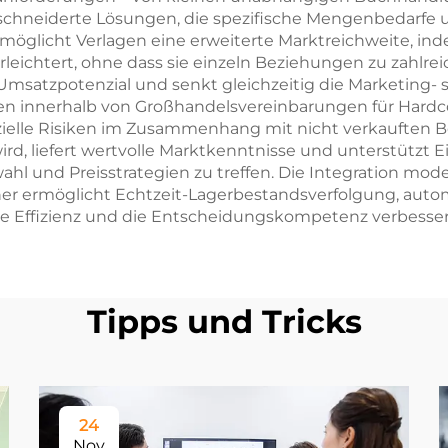
chneiderte Lösungen, die spezifische Mengenbedarfe 
glicht Verlagen eine erweiterte Marktreichweite, inde
leichtert, ohne dass sie einzeln Beziehungen zu zahlr
as Umsatzpotenzial und senkt gleichzeitig die Marketi
n innerhalb von Großhandelsvereinbarungen für Hardc
zielle Risiken im Zusammenhang mit nicht verkauften Be
rd, liefert wertvolle Marktkenntnisse und unterstützt E
ahl und Preisstrategien zu treffen. Die Integration mod
er ermöglicht Echtzeit-Lagerbestandsverfolgung, auto
ive Effizienz und die Entscheidungskompetenz verbesser
Tipps und Tricks
24
Nov